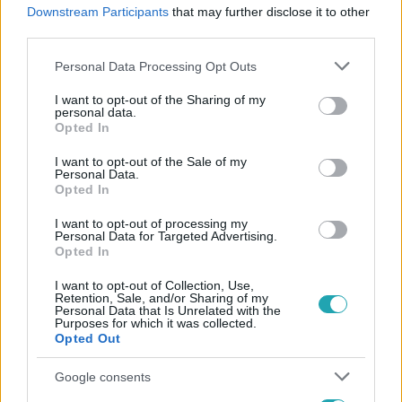
#
CELEBKLUB
#
RTL
#
RTL KLUB
#
ISTENES BENCE
Downstream Participants
that may further disclose it to other
third parties.
#
APASÁG
#
CSOBOT ADÉL
#
COMET
Please note that this website/app uses one or more Google
Personal Data Processing Opt Outs
services and may gather and store information including but
not limited to your visit or usage behaviour. You may click to
I want to opt-out of the Sharing of my
personal data.
grant or deny consent to Google and its third-party tags to
Opted In
use your data for below specified purposes in below Google
consent section.
I want to opt-out of the Sale of my
Personal Data.
Népszerű
Opted In
I want to opt-out of processing my
Personal Data for Targeted Advertising.
Opted In
I want to opt-out of Collection, Use,
Retention, Sale, and/or Sharing of my
Personal Data that Is Unrelated with the
Purposes for which it was collected.
Opted Out
Google consents