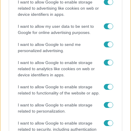
I want to allow Google to enable storage
related to advertising like cookies on web or
device identifiers in apps.
Életmód
I want to allow my user data to be sent to
Ez a nyári lábbeli észrevétlenül nyírja ki a bokádat
Google for online advertising purposes.
és a gerincedet
I want to allow Google to send me
personalized advertising.
13:37
I want to allow Google to enable storage
related to analytics like cookies on web or
device identifiers in apps.
I want to allow Google to enable storage
related to functionality of the website or app.
I want to allow Google to enable storage
related to personalization.
Reggeli
I want to allow Google to enable storage
Öt gyereket neveltek fel közösen – szinte sosem
related to security, including authentication