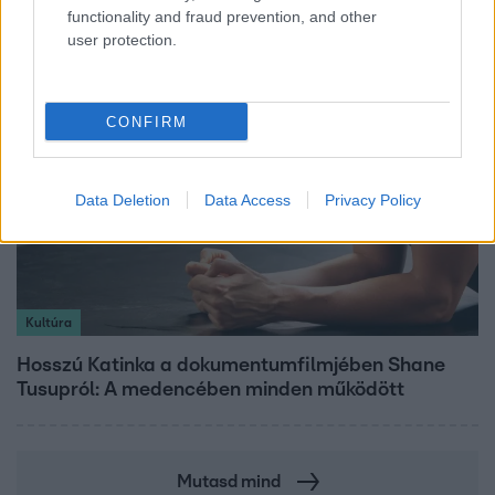
mutatja meg férjét Ungár Anikó
functionality and fraud prevention, and other
user protection.
CONFIRM
Data Deletion
Data Access
Privacy Policy
Kultúra
Hosszú Katinka a dokumentumfilmjében Shane
Tusupról: A medencében minden működött
Mutasd mind