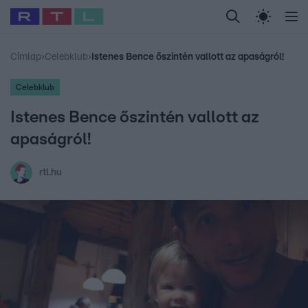
Legfrissebb
RTL Híradó
Fókusz
Sztárhírek
Randi
Celeb vagyok, me
#
Babits Marcella
#
Szellő István
#
Most Wanted
#
Gallusz Niko
Címlap
›
Celebklub
›
Istenes Bence őszintén vallott az apaságról!
Celebklub
Istenes Bence őszintén vallott az
apaságról!
rtl.hu