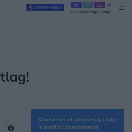
y
#
RTL+
#
Exek csatája 2026
#
Celeb vagyok, ments ki innen
#
H
tlag!
Kövess minket, és értesülj a friss
hírekről a Facebookon is!