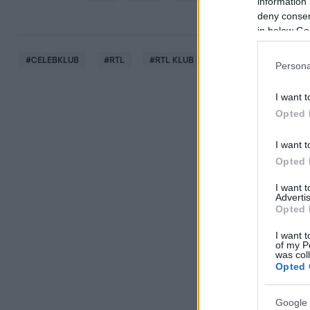
information 
deny consent
in below Go
#
CELEBKLUB
#
RTL
#
RTL KLUB
#
ISTENES BENCE
Persona
I want t
Opted 
I want t
Opted 
I want 
Advertis
Opted 
I want t
of my P
was col
Opted 
Google 