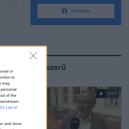
Követem
Népszerű
sonal or
ection to
ou may
 personal
2:37
out of the
 downstream
B’s List of
er and store