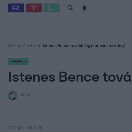
#
Babits Marcella
#
Szellő István
#
Most Wanted
#
Gallusz Ni
Címlap
›
Celebklub
›
Istenes Bence tovább fog élni, mint az átlag!
Celebklub
Istenes Bence továb
rtl.hu
2017. július 16. 6:00