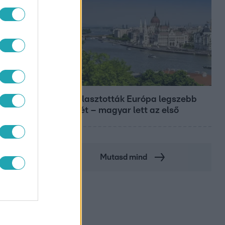
Európa
Megválasztották Európa legszebb
épületét – magyar lett az első
Mutasd mind