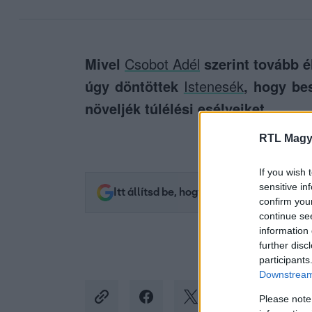
Mivel
Csobot Adél
szerint tovább él
úgy döntöttek
Istenesék
, hogy be
növeljék túlélési esélyeiket.
RTL Magy
If you wish 
sensitive in
Itt állítsd be, hogy az RTL.hu az elsők 
confirm you
continue se
information 
further disc
participants
Downstream 
Please note