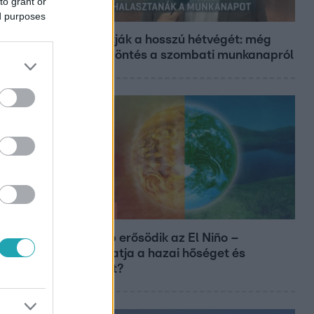
to grant or
Híradó
ed purposes
Átírhatják a hosszú hétvégét: még
nincs döntés a szombati munkanapról
Időjárás
Tovább erősödik az El Niño –
fokozhatja a hazai hőséget és
aszályt?