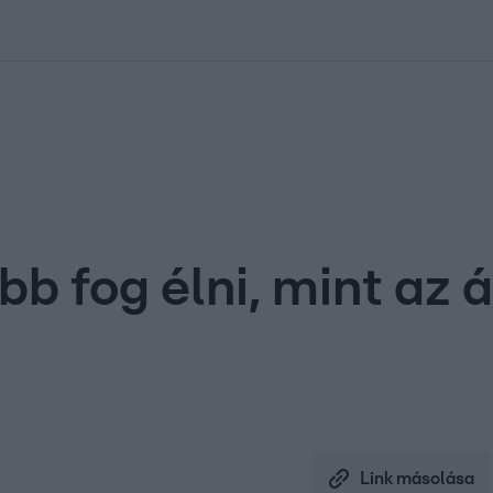
kolett
#
Időjárás
#
RTL műsor
#
Víz
#
Magyar Péter
#
Csillagjeg
b fog élni, mint az á
Link másolása