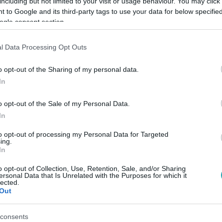
including but not limited to your visit or usage behaviour. You may click 
 to Google and its third-party tags to use your data for below specifi
ogle consent section.
#
CSOBOT ADÉL
#
BICIKLI
#
BRINGA
#
KERÉKPÁR
#
PIAC
l Data Processing Opt Outs
o opt-out of the Sharing of my personal data.
In
o opt-out of the Sale of my Personal Data.
In
to opt-out of processing my Personal Data for Targeted
ing.
In
o opt-out of Collection, Use, Retention, Sale, and/or Sharing
ersonal Data that Is Unrelated with the Purposes for which it
lected.
Out
consents