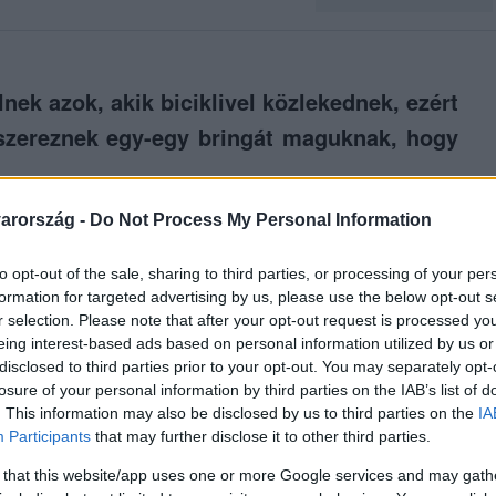
nek azok, akik biciklivel közlekednek, ezért
szereznek egy-egy bringát maguknak, hogy
arország -
Do Not Process My Personal Information
to opt-out of the sale, sharing to third parties, or processing of your per
formation for targeted advertising by us, please use the below opt-out s
között legyen a Google-találatokban!
r selection. Please note that after your opt-out request is processed y
eing interest-based ads based on personal information utilized by us or
disclosed to third parties prior to your opt-out. You may separately opt-
losure of your personal information by third parties on the IAB’s list of
. This information may also be disclosed by us to third parties on the
IA
Participants
that may further disclose it to other third parties.
 that this website/app uses one or more Google services and may gath