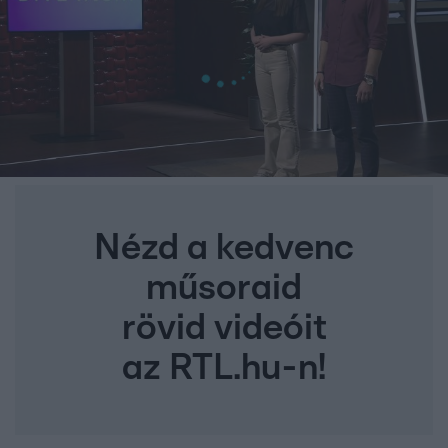
Nézd a kedvenc
műsoraid
rövid videóit
az RTL.hu-n!