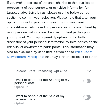
If you wish to opt-out of the sale, sharing to third parties, or
processing of your personal or sensitive information for
targeted advertising by us, please use the below opt-out
section to confirm your selection. Please note that after your
opt-out request is processed you may continue seeing
interest-based ads based on personal information utilized by
us or personal information disclosed to third parties prior to
Kövess minket, és értesülj a friss hírekről a
your opt-out. You may separately opt-out of the further
disclosure of your personal information by third parties on the
Facebookon is!
IAB’s list of downstream participants. This information may
also be disclosed by us to third parties on the
IAB’s List of
Követem
Downstream Participants
that may further disclose it to other
third parties.
Please note that this website/app uses one or more Google
Personal Data Processing Opt Outs
services and may gather and store information including but
not limited to your visit or usage behaviour. You may click to
I want to opt-out of the Sharing of my
personal data.
grant or deny consent to Google and its third-party tags to
Opted In
#
CÁPÁK KÖZÖTT
#
DIVERZUM
#
ADÁSRÉSZLETEK
use your data for below specified purposes in below Google
consent section.
#
GYARMATI FANNI
#
LÁSZLÓ MIKLÓS
#
DIÁK
I want to opt-out of the Sale of my
Personal Data.
Opted In
#
KEDVEZMÉNY
#
PITCH
#
5. ÉVAD
#
4. RÉSZ