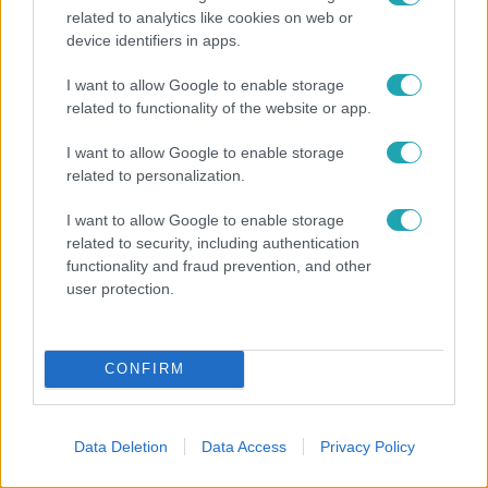
related to analytics like cookies on web or
device identifiers in apps.
Fókusz
I want to allow Google to enable storage
Rubint Réka: A betegség megtanított türelmesnek
related to functionality of the website or app.
lenni
I want to allow Google to enable storage
related to personalization.
I want to allow Google to enable storage
related to security, including authentication
functionality and fraud prevention, and other
user protection.
CONFIRM
Nagyvilág
Data Deletion
Data Access
Privacy Policy
Nem Bécs lett az első: ezekben a városokban a
legjobb élni 2026-ban