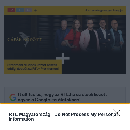
Itt állítsd be, hogy az RTL.hu az elsők között
legyen a Google-találatokban!
RTL Magyarország -
Do Not Process My Personal
Information