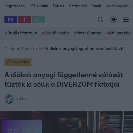
Legfrissebb
RTL Híradó
Fókusz
Sztárhírek
Randi
Celeb vagyok, me
#
Babits Marcella
#
Szellő István
#
Most Wanted
#
Gallusz Niko
Címlap
›
Cápák között
›
A diákok anyagi függetlenné válását tűzték ki célul a DIVERZUM fiataljai
Cápák között
A diákok anyagi függetlenné válását
tűzték ki célul a DIVERZUM fiataljai
rtl.hu