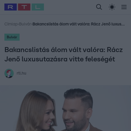
Legfrissebb
RTL Híradó
Fókusz
Sztárhírek
Randi
Celeb vagyok, me
#
Babits Marcella
#
Szellő István
#
Most Wanted
#
Gallusz Niko
Címlap
›
Bulvár
›
Bakancslistás álom vált valóra: Rácz Jenő luxusutazásra vitte feleségét
Bulvár
Bakancslistás álom vált valóra: Rácz
Jenő luxusutazásra vitte feleségét
rtl.hu