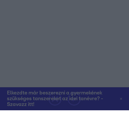
Elkezdte már beszerezni a gyermekének
szükséges tanszereket az idei tanévre? -
Szavazz itt!