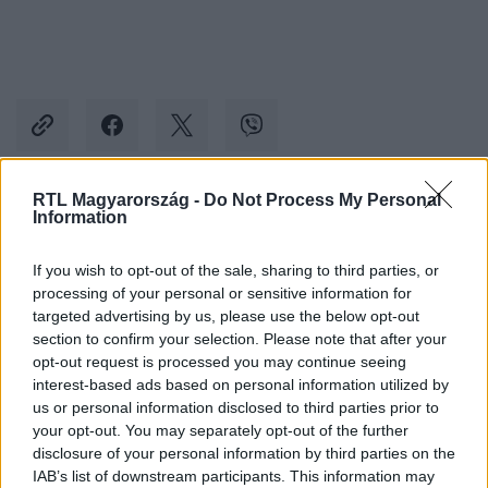
RTL Magyarország -
Do Not Process My Personal
Information
Kövess minket, és értesülj a friss hírekről a
Facebookon is!
If you wish to opt-out of the sale, sharing to third parties, or
processing of your personal or sensitive information for
Követem
targeted advertising by us, please use the below opt-out
section to confirm your selection. Please note that after your
opt-out request is processed you may continue seeing
interest-based ads based on personal information utilized by
us or personal information disclosed to third parties prior to
your opt-out. You may separately opt-out of the further
disclosure of your personal information by third parties on the
#
BULVÁR
#
RÁCZ JENŐ
#
MAGYAR SZTÁROK
IAB’s list of downstream participants. This information may