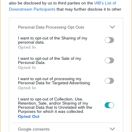
#
RTL HÍRESSÉGEK
#
MAGYAR CELEBEK
also be disclosed by us to third parties on the
IAB’s List of
Downstream Participants
that may further disclose it to other
#
RÁCZ-GYURICZA DÓRA
#
UTAZÁS
#
FRANCIAORSZÁG
third parties.
#
PEZSGŐ
#
GYÁR
#
KULISSZA
#
BAKANCSLISTA
Please note that this website/app uses one or more Google
Personal Data Processing Opt Outs
services and may gather and store information including but
not limited to your visit or usage behaviour. You may click to
I want to opt-out of the Sharing of my
personal data.
grant or deny consent to Google and its third-party tags to
Opted In
use your data for below specified purposes in below Google
consent section.
I want to opt-out of the Sale of my
Personal Data.
Opted In
Népszerű
I want to opt-out of processing my
Personal Data for Targeted Advertising.
Opted In
I want to opt-out of Collection, Use,
2:06
Retention, Sale, and/or Sharing of my
Personal Data that Is Unrelated with the
Purposes for which it was collected.
Opted Out
Google consents