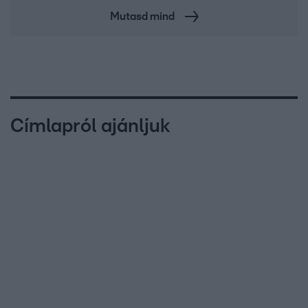
Mutasd mind
Címlapról ajánljuk