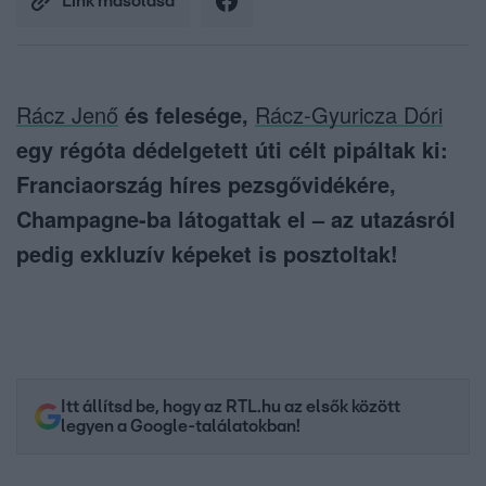
Link másolása
Rácz Jenő
és felesége,
Rácz-Gyuricza Dóri
egy régóta dédelgetett úti célt pipáltak ki:
Franciaország híres pezsgővidékére,
Champagne-ba látogattak el – az utazásról
pedig exkluzív képeket is posztoltak!
Itt állítsd be, hogy az RTL.hu az elsők között
legyen a Google-találatokban!