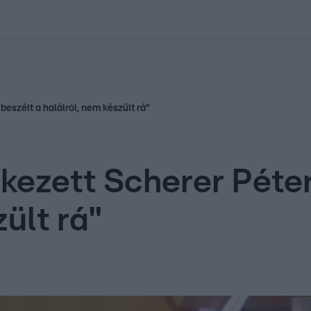
kolett
#
Időjárás
#
RTL műsor
#
Víz
#
Magyar Péter
#
Csillagjeg
eszélt a halálról, nem készült rá"
ezett Scherer Péter
zült rá"