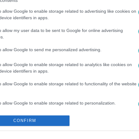
consents
o allow Google to enable storage related to advertising like cookies on
evice identifiers in apps.
o allow my user data to be sent to Google for online advertising
s.
to allow Google to send me personalized advertising.
DÁR SÁNDOR
#
RTL HÍRESSÉGEK
#
MAGYAR CELEBEK
#
SZÍNÉ
o allow Google to enable storage related to analytics like cookies on
evice identifiers in apps.
o allow Google to enable storage related to functionality of the website
o allow Google to enable storage related to personalization.
o allow Google to enable storage related to security, including
CONFIRM
cation functionality and fraud prevention, and other user protection.