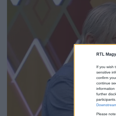
RTL Magy
If you wish 
sensitive in
confirm you
continue se
information 
further disc
participants
Downstream 
Please note