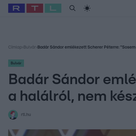
#
Babits Marcella
#
Szellő István
#
Most Wanted
#
Gallusz Ni
Címlap
›
Bulvár
›
Badár Sándor emlékezett Scherer Péterre: "Sosem b
Bulvár
Badár Sándor emlék
a halálról, nem kés
rtl.hu