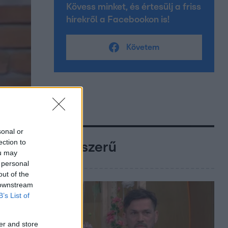
Kövess minket, és értesülj a friss
hírekről a Facebookon is!
Követem
sonal or
ection to
Népszerű
ou may
 personal
out of the
 downstream
B’s List of
er and store