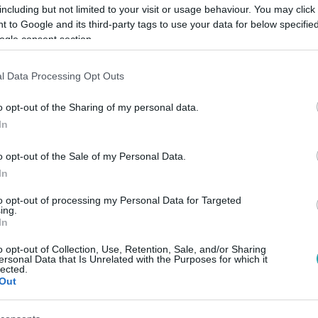
including but not limited to your visit or usage behaviour. You may click 
 to Google and its third-party tags to use your data for below specifi
ogle consent section.
l Data Processing Opt Outs
Link másolása
o opt-out of the Sharing of my personal data.
In
a. Tele volt tervekkel, és előadásokkal.
o opt-out of the Sale of my Personal Data.
In
vallott, akit sokként ért a színész távozása.
to opt-out of processing my Personal Data for Targeted
ing.
In
o opt-out of Collection, Use, Retention, Sale, and/or Sharing
ersonal Data that Is Unrelated with the Purposes for which it
között legyen a Google-találatokban!
lected.
Out