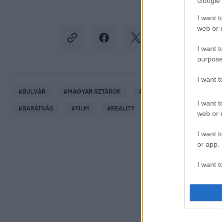
Google 
I want t
web or d
I want t
purpose
I want 
#
BULVÁR
#
MAGYAR SZTÁROK
#
SCHERER PÉTER
#
BA
I want t
#
BARÁTSÁG
#
FILM
#
REALITY
#
ELŐADÁS
web or d
I want t
or app.
I want t
I want t
authenti