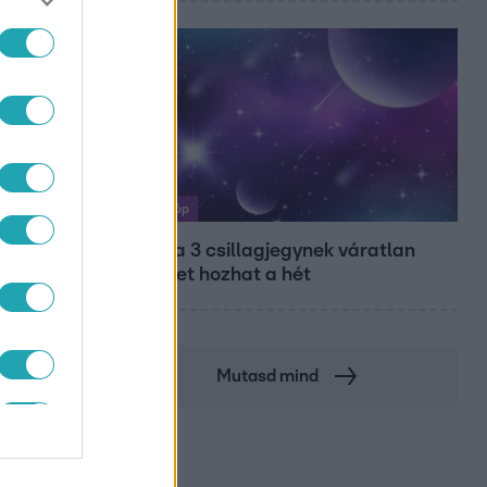
SZET
Horoszkóp
Ennek a 3 csillagjegynek váratlan
sikereket hozhat a hét
Mutasd mind