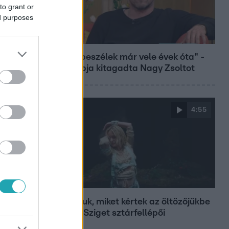
to grant or
ed purposes
Bulvár
"Nem beszélek már vele évek óta" -
Édesapja kitagadta Nagy Zsoltot
4:55
Fókusz
Mutatjuk, miket kértek az öltözőjükbe
az idei Sziget sztárfellépői