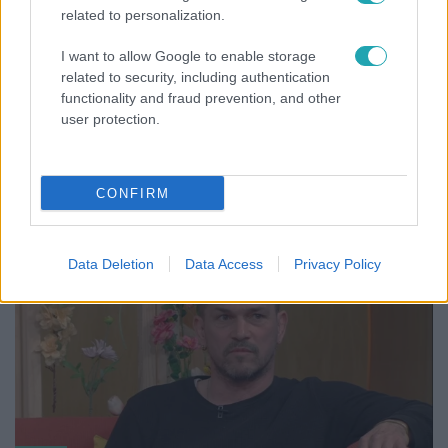
related to personalization.
I want to allow Google to enable storage
related to security, including authentication
functionality and fraud prevention, and other
Bulvár
user protection.
"Nekem ő volt a herceg fehér lovon" - Széphalmi
Juliska nem bánja, hogy hozzáment Sánta Lacihoz
CONFIRM
Data Deletion
Data Access
Privacy Policy