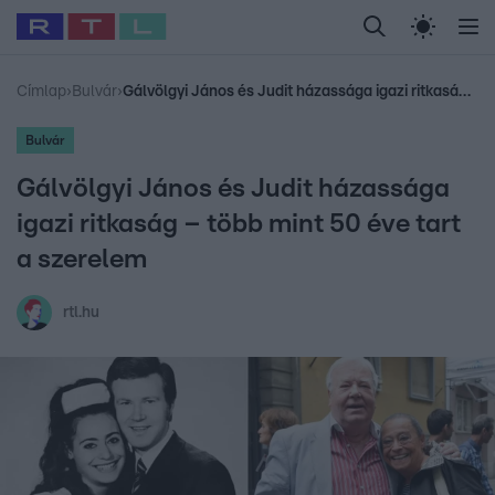
Legfrissebb
RTL Híradó
Fókusz
Sztárhírek
Randi
Celeb vagyok, me
#
Babits Marcella
#
Szellő István
#
Most Wanted
#
Gallusz Niko
Címlap
›
Bulvár
›
Gálvölgyi János és Judit házassága igazi ritkaság – több mint 50 éve tart a szerelem
Bulvár
Gálvölgyi János és Judit házassága
igazi ritkaság – több mint 50 éve tart
a szerelem
rtl.hu