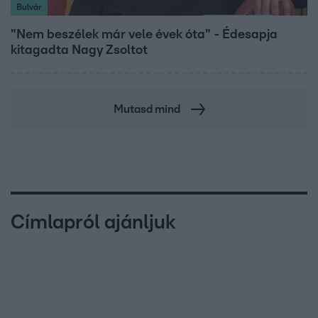
Bulvár
"Nem beszélek már vele évek óta" - Édesapja
kitagadta Nagy Zsoltot
Mutasd mind
Címlapról ajánljuk