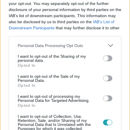
your opt-out. You may separately opt-out of the further
disclosure of your personal information by third parties on the
IAB’s list of downstream participants. This information may
#
BULVÁR
#
GÁLVÖLGYI JÁNOS
#
FELESÉG
also be disclosed by us to third parties on the
IAB’s List of
Downstream Participants
that may further disclose it to other
#
HÁZASSÁG
#
CSALÁD
#
GÁLVÖLGYI JUDIT
third parties.
#
GÁLVÖLGYI ESZTER
#
GÁLVÖLGYI DORKA
Please note that this website/app uses one or more Google
Personal Data Processing Opt Outs
#
LÁNYKÉRÉS
#
GÁCS REZSŐ
#
RODOLFO
services and may gather and store information including but
not limited to your visit or usage behaviour. You may click to
I want to opt-out of the Sharing of my
#
GÁLVÖLGYI
personal data.
grant or deny consent to Google and its third-party tags to
Opted In
use your data for below specified purposes in below Google
consent section.
I want to opt-out of the Sale of my
Personal Data.
Opted In
I want to opt-out of processing my
Personal Data for Targeted Advertising.
Opted In
Népszerű
I want to opt-out of Collection, Use,
Retention, Sale, and/or Sharing of my
Personal Data that Is Unrelated with the
Purposes for which it was collected.