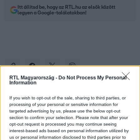
Itt állítsd be, hogy az RTL.hu az elsők között
legyen a Google-találatokban!
RTL Magyarország -
Do Not Process My Personal
Information
Kövess minket, és értesülj a friss hírekről a
If you wish to opt-out of the sale, sharing to third parties, or
Facebookon is!
processing of your personal or sensitive information for
targeted advertising by us, please use the below opt-out
section to confirm your selection. Please note that after your
Követem
opt-out request is processed you may continue seeing
interest-based ads based on personal information utilized by
us or personal information disclosed to third parties prior to