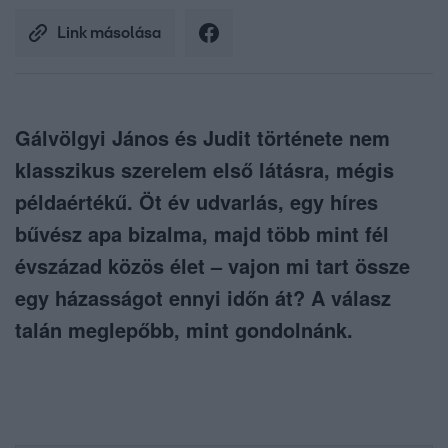
Link másolása
Gálvölgyi János és Judit története nem
klasszikus szerelem első látásra, mégis
példaértékű. Öt év udvarlás, egy híres
bűvész apa bizalma, majd több mint fél
évszázad közös élet – vajon mi tart össze
egy házasságot ennyi időn át? A válasz
talán meglepőbb, mint gondolnánk.