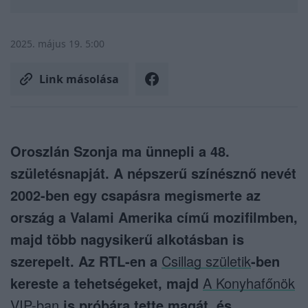
2025. május 19. 5:00
Link másolása
Oroszlán Szonja ma ünnepli a 48.
születésnapját. A népszerű színésznő nevét
2002-ben egy csapásra megismerte az
ország a Valami Amerika című mozifilmben,
majd több nagysikerű alkotásban is
szerepelt. Az RTL-en a
Csillag születik
-ben
kereste a tehetségeket, majd
A Konyhafőnök
VIP-ban
is próbára tette magát, és