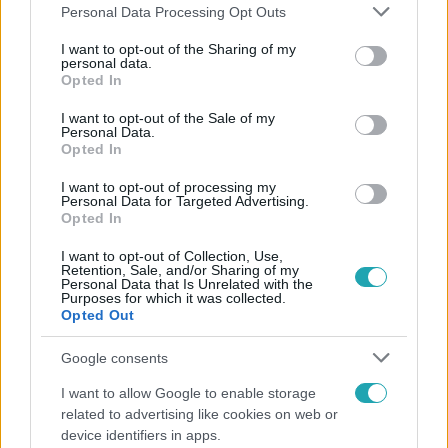
Please note that this website/app uses one or more Google
Personal Data Processing Opt Outs
services and may gather and store information including but
not limited to your visit or usage behaviour. You may click to
I want to opt-out of the Sharing of my
personal data.
grant or deny consent to Google and its third-party tags to
Opted In
use your data for below specified purposes in below Google
consent section.
I want to opt-out of the Sale of my
Kövess minket, és értesülj a friss
Personal Data.
Opted In
hírekről a Facebookon is!
I want to opt-out of processing my
Personal Data for Targeted Advertising.
Követem
Opted In
I want to opt-out of Collection, Use,
Retention, Sale, and/or Sharing of my
Personal Data that Is Unrelated with the
Purposes for which it was collected.
Opted Out
#
BULVÁR
#
OROSZLÁN SZONJA
#
SZABÓ GYŐZŐ
Google consents
#
SZÜLETÉSNAP
#
RÁCZ JENŐ
#
A KONYHAFŐNÖK VIP
I want to allow Google to enable storage
#
CSILLAG SZÜLETIK
#
VALAMI AMERIKA
related to advertising like cookies on web or
device identifiers in apps.
#
HERENDI GÁBOR