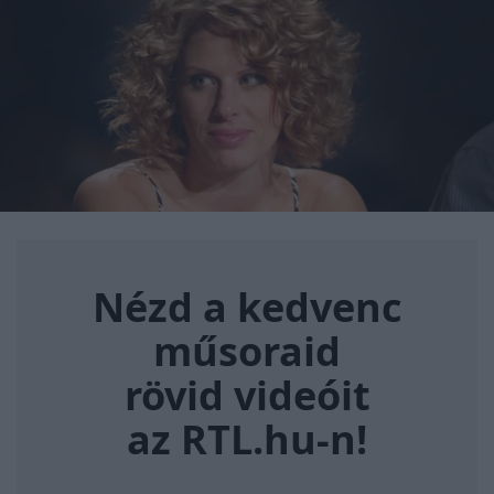
Nézd a kedvenc műsoraid rövi
Nézd a kedvenc
műsoraid
rövid videóit
az RTL.hu-n!