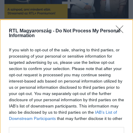
Nézd a Csillag születik új évadát november 9-től minden vasárnap
RTL Magyarország -
Do Not Process My Personal
az RTL-en vagy online az RTL+ Premiumon!
Information
If you wish to opt-out of the sale, sharing to third parties, or
Streameld a teljes sorozatot előfizetés nélkül
processing of your personal or sensitive information for
targeted advertising by us, please use the below opt-out
szeptemberben az RTL+ felületén!
section to confirm your selection. Please note that after your
opt-out request is processed you may continue seeing
interest-based ads based on personal information utilized by
us or personal information disclosed to third parties prior to
Itt állítsd be, hogy az RTL.hu az elsők között
legyen a Google-találatokban!
your opt-out. You may separately opt-out of the further
disclosure of your personal information by third parties on the
IAB’s list of downstream participants. This information may
also be disclosed by us to third parties on the
IAB’s List of
Downstream Participants
that may further disclose it to other
third parties.