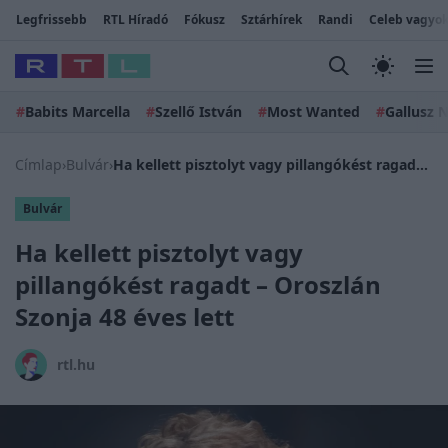
Legfrissebb
RTL Híradó
Fókusz
Sztárhírek
Randi
Celeb vagyok
#
Babits Marcella
#
Szellő István
#
Most Wanted
#
Gallusz N
Címlap
›
Bulvár
›
Ha kellett pisztolyt vagy pillangókést ragadt – Oroszlán Szonja 48 éves lett
Bulvár
Ha kellett pisztolyt vagy
pillangókést ragadt – Oroszlán
Szonja 48 éves lett
rtl.hu