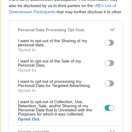
also be disclosed by us to third parties on the
IAB’s List of
#
BULVÁR
#
KARÁCSONY
#
KARÁCSONYI MENÜ
Downstream Participants
that may further disclose it to other
third parties.
#
PUSKÁS PETI
#
VEGÁN
#
ÜNNEP
#
CSALÁD
Please note that this website/app uses one or more Google
Personal Data Processing Opt Outs
services and may gather and store information including but
not limited to your visit or usage behaviour. You may click to
I want to opt-out of the Sharing of my
personal data.
grant or deny consent to Google and its third-party tags to
Opted In
use your data for below specified purposes in below Google
consent section.
I want to opt-out of the Sale of my
Personal Data.
Opted In
Népszerű
I want to opt-out of processing my
Personal Data for Targeted Advertising.
Opted In
17:24
I want to opt-out of Collection, Use,
Retention, Sale, and/or Sharing of my
Personal Data that Is Unrelated with the
Purposes for which it was collected.
Opted Out
Google consents