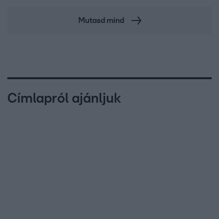
Mutasd mind
Címlapról ajánljuk