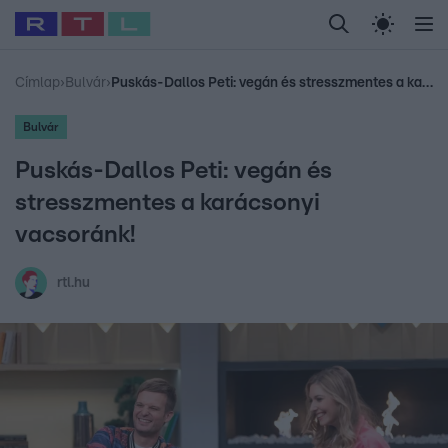
Legfrissebb
RTL Híradó
Fókusz
Sztárhírek
Randi
Celeb vagyok, me
#
Babits Marcella
#
Szellő István
#
Most Wanted
#
Gallusz Niko
Címlap
›
Bulvár
›
Puskás-Dallos Peti: vegán és stresszmentes a karácsonyi vacsoránk!
Bulvár
Puskás-Dallos Peti: vegán és
stresszmentes a karácsonyi
vacsoránk!
rtl.hu