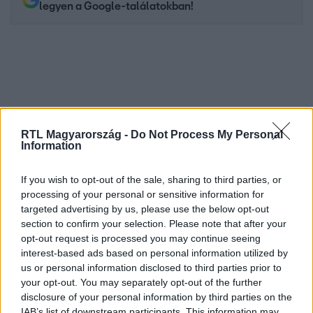
legyen a Google-találatokban!
RTL Magyarország -
Do Not Process My Personal
Information
If you wish to opt-out of the sale, sharing to third parties, or
Kövess minket, és értesülj a friss hírekről a
processing of your personal or sensitive information for
Facebookon is!
targeted advertising by us, please use the below opt-out
section to confirm your selection. Please note that after your
opt-out request is processed you may continue seeing
Követem
interest-based ads based on personal information utilized by
us or personal information disclosed to third parties prior to
your opt-out. You may separately opt-out of the further
disclosure of your personal information by third parties on the
IAB’s list of downstream participants. This information may