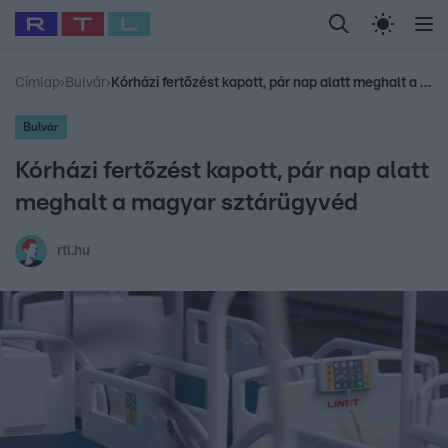
Legfrissebb
RTL Híradó
Fókusz
Sztárhírek
Randi
Celeb vagyok, me
#
Babits Marcella
#
Szellő István
#
Most Wanted
#
Gallusz Niko
Címlap
›
Bulvár
›
Kórházi fertőzést kapott, pár nap alatt meghalt a magyar sztárügyvéd
Bulvár
Kórházi fertőzést kapott, pár nap alatt
meghalt a magyar sztárügyvéd
rtl.hu