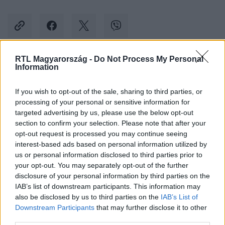
RTL Magyarország -
Do Not Process My Personal
Information
Kövess minket, és értesülj a friss hírekről a
Facebookon is!
If you wish to opt-out of the sale, sharing to third parties, or
processing of your personal or sensitive information for
Követem
targeted advertising by us, please use the below opt-out
section to confirm your selection. Please note that after your
opt-out request is processed you may continue seeing
interest-based ads based on personal information utilized by
us or personal information disclosed to third parties prior to
your opt-out. You may separately opt-out of the further
disclosure of your personal information by third parties on the
#
BULVÁR
#
HEGEDŰS LÁSZLÓ
#
ÜGYVÉD
IAB’s list of downstream participants. This information may
also be disclosed by us to third parties on the
IAB’s List of
#
KÓRHÁZI FERTŐZÉS
#
ELHUNYT
Downstream Participants
that may further disclose it to other
third parties.