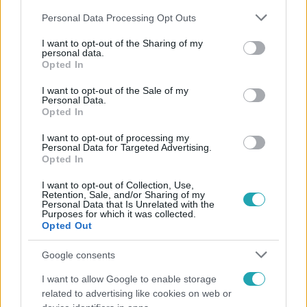
Please note that this website/app uses one or more Google
Personal Data Processing Opt Outs
services and may gather and store information including but
not limited to your visit or usage behaviour. You may click to
I want to opt-out of the Sharing of my
personal data.
grant or deny consent to Google and its third-party tags to
Opted In
use your data for below specified purposes in below Google
Népszerű
consent section.
I want to opt-out of the Sale of my
Personal Data.
Opted In
I want to opt-out of processing my
Personal Data for Targeted Advertising.
Opted In
I want to opt-out of Collection, Use,
Retention, Sale, and/or Sharing of my
Personal Data that Is Unrelated with the
Purposes for which it was collected.
Opted Out
Google consents
I want to allow Google to enable storage
Belföld
related to advertising like cookies on web or