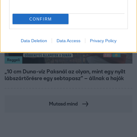
CONFIRM
Data Deletion
Data Access
Privacy Policy
Reggeli
„10 cm Duna-víz Paksnál az olyan, mint egy nyílt
lábszártörésre egy sebtapasz” – állnak a hajók
Mutasd mind