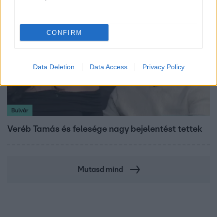
CONFIRM
Data Deletion
Data Access
Privacy Policy
Bulvár
Veréb Tamás és felesége nagy bejelentést tettek
Mutasd mind