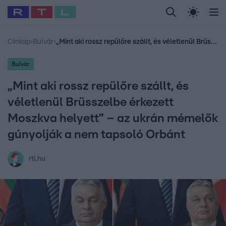
Legfrissebb
RTL Híradó
Fókusz
Sztárhírek
Randi
Celeb vagyok, me
#
Babits Marcella
#
Szellő István
#
Most Wanted
#
Gallusz Niko
Címlap
›
Bulvár
›
„Mint aki rossz repülőre szállt, és véletlenül Brüsszelbe érkezett Moszkva helyett” – az ukrán mémelők gúnyolják a nem tapsoló Orbánt
Bulvár
„Mint aki rossz repülőre szállt, és
véletlenül Brüsszelbe érkezett
Moszkva helyett” – az ukrán mémelők
gúnyolják a nem tapsoló Orbánt
rtl.hu