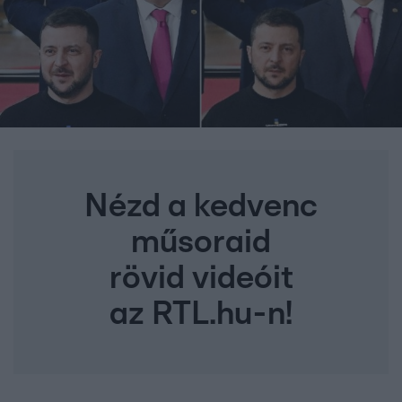
Nézd a kedvenc
műsoraid
rövid videóit
az RTL.hu-n!