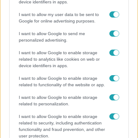
device identifiers in apps.
Kitört a lecsó-láz! Íme 3 tuti recept az
I want to allow my user data to be sent to
elkészítéséhez
Google for online advertising purposes.
I want to allow Google to send me
personalized advertising.
I want to allow Google to enable storage
related to analytics like cookies on web or
device identifiers in apps.
I want to allow Google to enable storage
related to functionality of the website or app.
I want to allow Google to enable storage
Bulvár
related to personalization.
Rubint Réka: A mai napig nem jött vissza a 100%-
I want to allow Google to enable storage
os tüdőkapacitásom
related to security, including authentication
functionality and fraud prevention, and other
user protection.