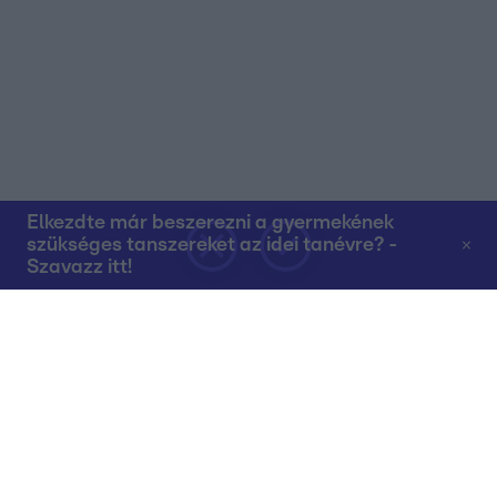
Elkezdte már beszerezni a gyermekének
szükséges tanszereket az idei tanévre? -
Szavazz itt!