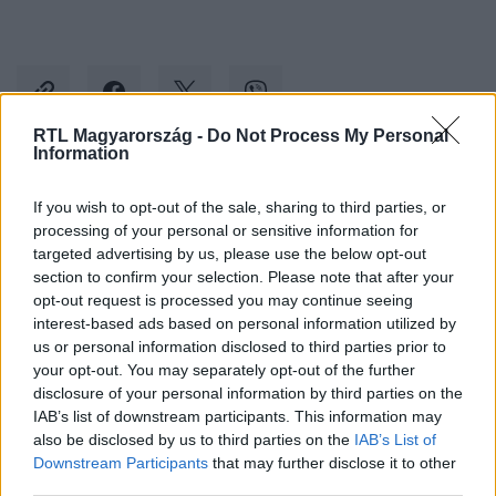
RTL Magyarország -
Do Not Process My Personal
Information
Kövess minket, és értesülj a friss hírekről a
If you wish to opt-out of the sale, sharing to third parties, or
Facebookon is!
processing of your personal or sensitive information for
targeted advertising by us, please use the below opt-out
section to confirm your selection. Please note that after your
Követem
opt-out request is processed you may continue seeing
interest-based ads based on personal information utilized by
us or personal information disclosed to third parties prior to
your opt-out. You may separately opt-out of the further
disclosure of your personal information by third parties on the
IAB’s list of downstream participants. This information may
#
BULVÁR
#
UKRAJNA
#
ZELENSZKIJ
#
ORBÁN
also be disclosed by us to third parties on the
IAB’s List of
Downstream Participants
that may further disclose it to other
#
TAPS
#
TWITTER
#
MÉM
#
EU
third parties.