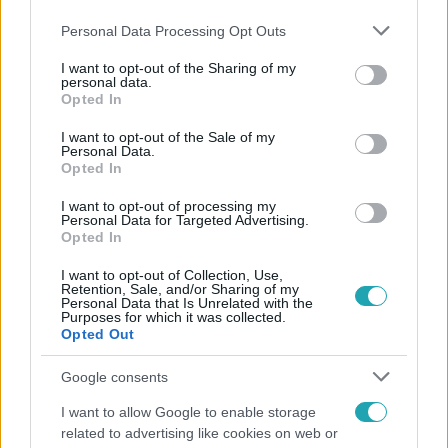
Please note that this website/app uses one or more Google
Personal Data Processing Opt Outs
services and may gather and store information including but
not limited to your visit or usage behaviour. You may click to
I want to opt-out of the Sharing of my
personal data.
grant or deny consent to Google and its third-party tags to
Opted In
use your data for below specified purposes in below Google
consent section.
I want to opt-out of the Sale of my
Népszerű
Personal Data.
Opted In
I want to opt-out of processing my
Personal Data for Targeted Advertising.
Opted In
I want to opt-out of Collection, Use,
Retention, Sale, and/or Sharing of my
Personal Data that Is Unrelated with the
Purposes for which it was collected.
Opted Out
Google consents
I want to allow Google to enable storage
related to advertising like cookies on web or
Életmód