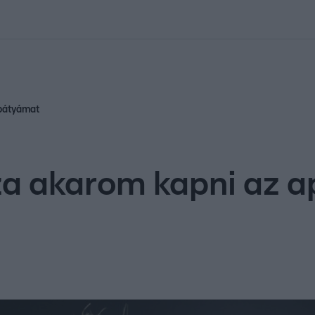
kolett
#
Időjárás
#
RTL műsor
#
Víz
#
Magyar Péter
#
Csillagjeg
 bátyámat
za akarom kapni az 