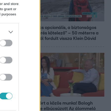
er and store
to grant or
ed purposes
Reggeli
„A csúcs opcionális, a biztonságos
hazatérés kötelező” – 50 méterre a
csúcstól fordult vissza Klein Dávid
Bulvár
Véget ért a közös munka! Balogh
Levente elbúcsúzott Az álommeló