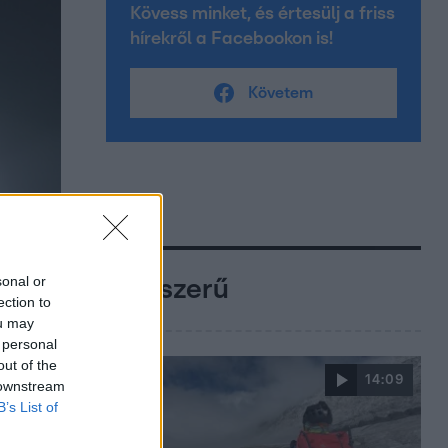
Kövess minket, és értesülj a friss
hírekről a Facebookon is!
Követem
sonal or
Népszerű
ection to
ou may
 personal
out of the
14:09
 downstream
B’s List of