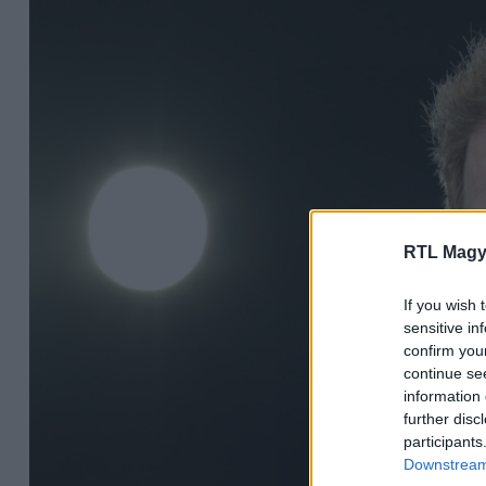
RTL Magy
If you wish 
sensitive in
confirm you
continue se
information 
further disc
participants
Downstream 