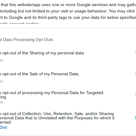
 that this website/app uses one or more Google services and may gath
including but not limited to your visit or usage behaviour. You may click 
 to Google and its third-party tags to use your data for below specifi
ogle consent section.
Link másolása
l Data Processing Opt Outs
o opt-out of the Sharing of my personal data.
In
kapcsolatban adott interjúban arról is
o opt-out of the Sale of my Personal Data.
 mutat hajlandóságot a megbékélésre.
In
to opt-out of processing my Personal Data for Targeted
ing.
In
o opt-out of Collection, Use, Retention, Sale, and/or Sharing
között legyen a Google-találatokban!
ersonal Data that Is Unrelated with the Purposes for which it
lected.
Out