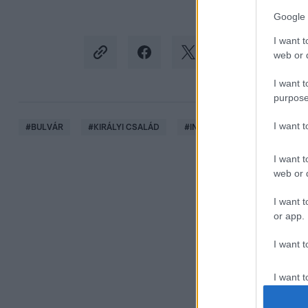
Google 
I want t
web or d
I want t
purpose
I want 
#
BULVÁR
#
KIRÁLYI CSALÁD
#
INTERJÚ
#
HARRY HERC
I want t
web or d
I want t
or app.
I want t
I want t
authenti