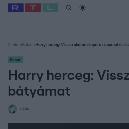
#
Babits Marcella
#
Szellő István
#
Most Wanted
#
Gallusz Ni
Címlap
›
Bulvár
›
Harry herceg: Vissza akarom kapni az apámat és a
Bulvár
Harry herceg: Viss
bátyámat
rtl.hu