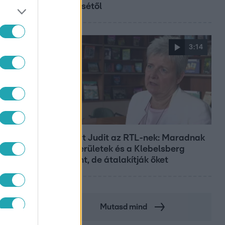
győztesétől
3:14
Híradó
Lannert Judit az RTL-nek: Maradnak
a tankerületek és a Klebelsberg
Központ, de átalakítják őket
Mutasd mind