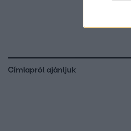
Címlapról ajánljuk