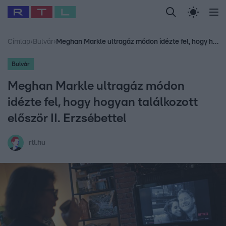
Legfrissebb
RTL Híradó
Fókusz
Sztárhírek
Randi
Celeb vagyok, me
#
Babits Marcella
#
Szellő István
#
Most Wanted
#
Gallusz Niko
Címlap
›
Bulvár
›
Meghan Markle ultragáz módon idézte fel, hogy hogyan találkozott először II. Erzsébettel
Bulvár
Meghan Markle ultragáz módon
idézte fel, hogy hogyan találkozott
először II. Erzsébettel
rtl.hu