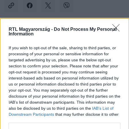
RTL Magyarország -
Do Not Process My Personal
Kövess minket, és értesülj a friss hírekről a
Information
Facebookon is!
If you wish to opt-out of the sale, sharing to third parties, or
processing of your personal or sensitive information for
Követem
targeted advertising by us, please use the below opt-out
section to confirm your selection. Please note that after your
opt-out request is processed you may continue seeing
interest-based ads based on personal information utilized by
us or personal information disclosed to third parties prior to
your opt-out. You may separately opt-out of the further
#
BULVÁR
#
HARRY HERCEG
#
MEGHAN MARKLE
disclosure of your personal information by third parties on the
IAB’s list of downstream participants. This information may
#
II. ERZSÉBET
#
BRIT
#
AMERIKAI
#
KIRÁLYNŐ
also be disclosed by us to third parties on the
IAB’s List of
Downstream Participants
that may further disclose it to other
third parties.