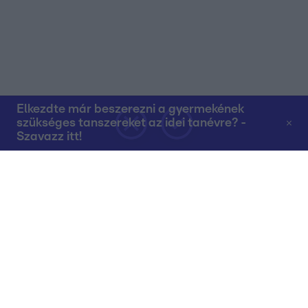
Elkezdte már beszerezni a gyermekének
szükséges tanszereket az idei tanévre? -
Szavazz itt!
Rólunk