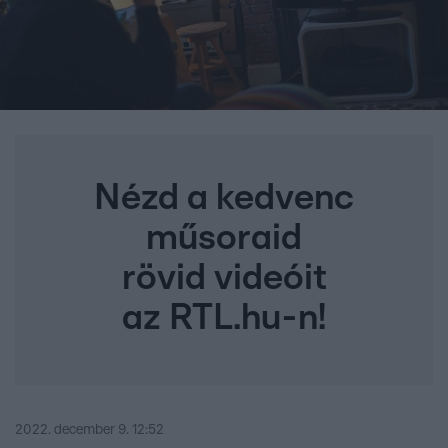
Nézd a kedvenc
műsoraid
rövid videóit
az RTL.hu-n!
2022. december 9. 12:52