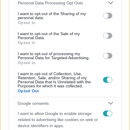
Please note that this website/app uses one or more Google
Personal Data Processing Opt Outs
services and may gather and store information including but
not limited to your visit or usage behaviour. You may click to
I want to opt-out of the Sharing of my
personal data.
grant or deny consent to Google and its third-party tags to
Opted In
Népszerű
use your data for below specified purposes in below Google
consent section.
I want to opt-out of the Sale of my
Personal Data.
Opted In
I want to opt-out of processing my
Personal Data for Targeted Advertising.
Opted In
I want to opt-out of Collection, Use,
Retention, Sale, and/or Sharing of my
Personal Data that Is Unrelated with the
Purposes for which it was collected.
Opted Out
Google consents
Bulvár
I want to allow Google to enable storage
related to advertising like cookies on web or
„Téged. Engem. Minket.” – Emilio és Tina szerelmes
device identifiers in apps.
vallomása sokakat megérinthet