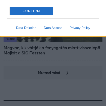
CONFIRM
Data Deletion
Data Access
Privacy Policy
Fókusz
Megvan, kik váltják a fenyegetés miatt visszalépő
Majkát a SIC Feszten
Mutasd mind