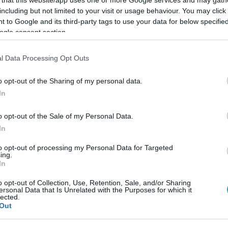
including but not limited to your visit or usage behaviour. You may click 
 to Google and its third-party tags to use your data for below specifi
ogle consent section.
l Data Processing Opt Outs
Link másolása
o opt-out of the Sharing of my personal data.
In
tt a királyi családba – állítják
o opt-out of the Sale of my Personal Data.
nt könyvben.
In
to opt-out of processing my Personal Data for Targeted
ing.
In
o opt-out of Collection, Use, Retention, Sale, and/or Sharing
ersonal Data that Is Unrelated with the Purposes for which it
között legyen a Google-találatokban!
lected.
Out