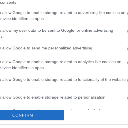
consents
o allow Google to enable storage related to advertising like cookies on
evice identifiers in apps.
o allow my user data to be sent to Google for online advertising
s.
to allow Google to send me personalized advertising.
ÁLYI CSALÁD
#
BOTRÁNYKÖNYV
#
II. ERZSÉBET
o allow Google to enable storage related to analytics like cookies on
evice identifiers in apps.
o allow Google to enable storage related to functionality of the website
o allow Google to enable storage related to personalization.
o allow Google to enable storage related to security, including
CONFIRM
cation functionality and fraud prevention, and other user protection.