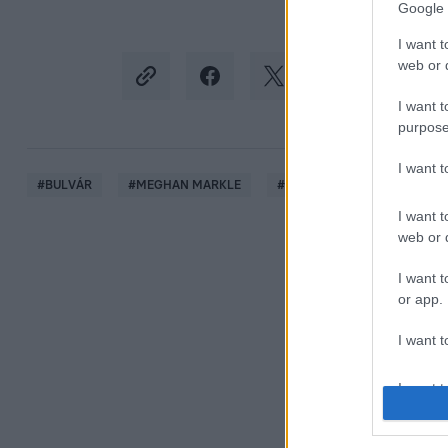
Google 
I want t
web or d
I want t
purpose
I want 
#
BULVÁR
#
MEGHAN MARKLE
#
HARRY HERCEG
#
KIR
I want t
web or d
I want t
or app.
I want t
I want t
authenti