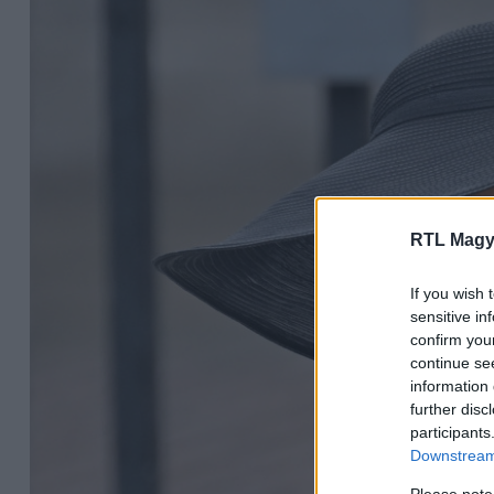
RTL Magy
If you wish 
sensitive in
confirm you
continue se
information 
further disc
participants
Downstream 
Please note