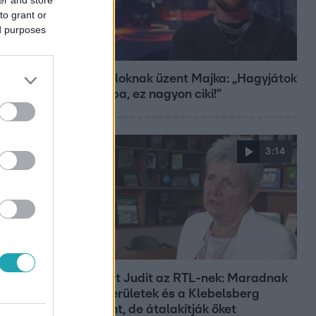
to grant or
ed purposes
Bulvár
A fiataloknak üzent Majka: „Hagyjátok
ezt abba, ez nagyon ciki!”
3:14
Híradó
Lannert Judit az RTL-nek: Maradnak
a tankerületek és a Klebelsberg
Központ, de átalakítják őket