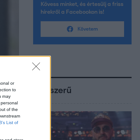
Kövess minket, és értesülj a friss
hírekről a Facebookon is!
Követem
sonal or
Népszerű
ection to
ou may
 personal
out of the
 downstream
B’s List of
er and store