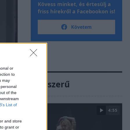
Kövess minket, és értesülj a
friss hírekről a Facebookon is!
Követem
sonal or
ection to
ou may
Népszerű
 personal
out of the
 downstream
B’s List of
4:55
er and store
to grant or