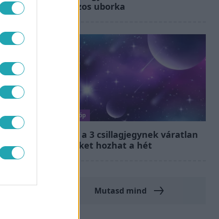
kovászos uborka
Horoszkóp
Ennek a 3 csillagjegynek váratlan
sikereket hozhat a hét
Mutasd mind