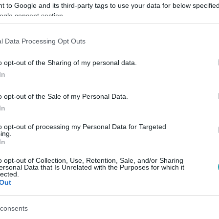
 to Google and its third-party tags to use your data for below specifi
ogle consent section.
l Data Processing Opt Outs
Link másolása
o opt-out of the Sharing of my personal data.
In
o opt-out of the Sale of my Personal Data.
olni, hogy 15 millió dolláros kárt
In
sztják alá a színésznő meggyőződését, hogy
to opt-out of processing my Personal Data for Targeted
ing.
In
o opt-out of Collection, Use, Retention, Sale, and/or Sharing
ersonal Data that Is Unrelated with the Purposes for which it
lected.
Out
sők között legyen a Google-találatokban!
consents