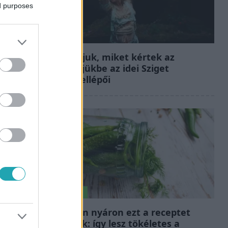
ed purposes
Fókusz
Mutatjuk, miket kértek az
öltözőjükbe az idei Sziget
sztárfellépői
Életmód
Minden nyáron ezt a receptet
keresik: így lesz tökéletes a