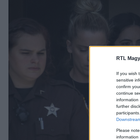
RTL Magy
If you wish 
sensitive in
confirm you
continue se
information 
further disc
participants
Downstream 
Please note
information 