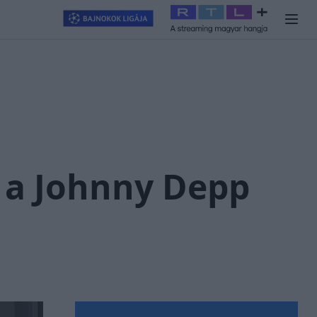
llagjegy
#
RTL+
#
Exek csatája 2026
#
Celeb vagyok, ments ki
 a Johnny Depp