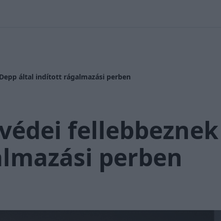
 Nikolett
#
Időjárás
#
RTL műsor
#
Víz
#
Magyar Péter
#
Csi
epp által indított rágalmazási perben
édei fellebbeznek
galmazási perben