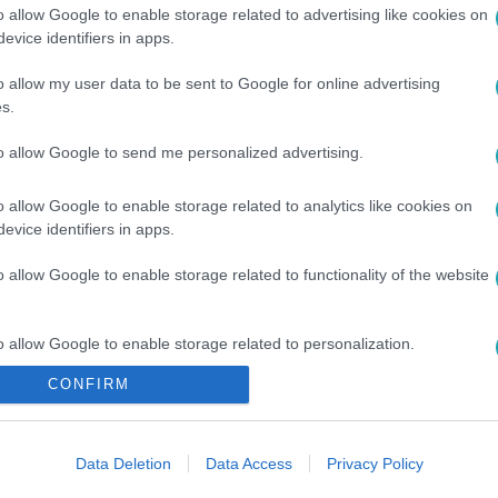
o allow Google to enable storage related to advertising like cookies on
evice identifiers in apps.
o allow my user data to be sent to Google for online advertising
s.
to allow Google to send me personalized advertising.
o allow Google to enable storage related to analytics like cookies on
evice identifiers in apps.
#
RÁGALMAZÁS
#
FELLEBBEZÉS
#
BÁNTALMAZÁS
o allow Google to enable storage related to functionality of the website
o allow Google to enable storage related to personalization.
CONFIRM
o allow Google to enable storage related to security, including
cation functionality and fraud prevention, and other user protection.
Data Deletion
Data Access
Privacy Policy