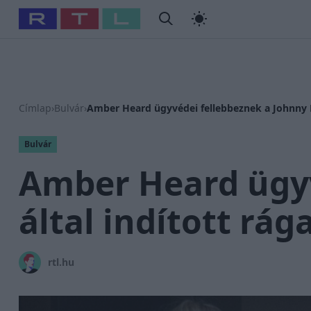
#
Babits Marcella
#
Szellő István
#
Most Wanted
#
Gallusz
Címlap
›
Bulvár
›
Amber Heard ügyvédei fellebbeznek a Johnny D
Bulvár
Amber Heard ügyv
által indított rá
rtl.hu