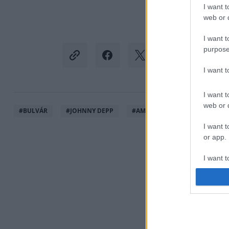
I want t
web or d
I want t
purpose
I want 
I want t
web or d
#
BULVÁR
#
JOHNNY DEPP
#
AMBER HEARD
#
PER
I want t
or app.
I want t
I want t
authenti