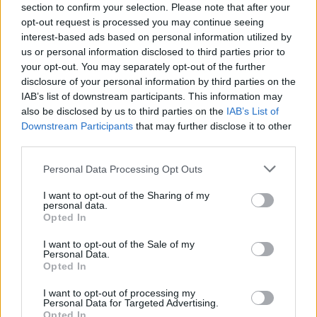
section to confirm your selection. Please note that after your
opt-out request is processed you may continue seeing
interest-based ads based on personal information utilized by
Kövess minket, és értesülj a friss hírekről a
us or personal information disclosed to third parties prior to
Facebookon is!
your opt-out. You may separately opt-out of the further
disclosure of your personal information by third parties on the
IAB’s list of downstream participants. This information may
Követem
also be disclosed by us to third parties on the
IAB’s List of
Downstream Participants
that may further disclose it to other
third parties.
Please note that this website/app uses one or more Google
Personal Data Processing Opt Outs
services and may gather and store information including but
not limited to your visit or usage behaviour. You may click to
I want to opt-out of the Sharing of my
#
BELFÖLD
#
MAGYAR HÍREK
#
KÖZÉLET
personal data.
grant or deny consent to Google and its third-party tags to
Opted In
#
POLITIKA
#
MAGYAR PÉTER
#
GYERMEKVÉDELEM
use your data for below specified purposes in below Google
consent section.
I want to opt-out of the Sale of my
#
LMBTQ
#
ÖRÖKBEFOGADÁS
Personal Data.
Opted In
I want to opt-out of processing my
Personal Data for Targeted Advertising.
Opted In