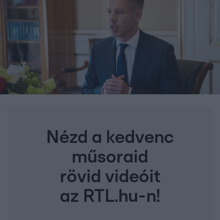
Nézd a kedvenc
műsoraid
rövid videóit
az RTL.hu-n!