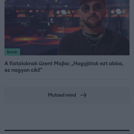
Bulvár
A fiataloknak üzent Majka: „Hagyjátok ezt abba,
ez nagyon ciki!”
Mutasd mind