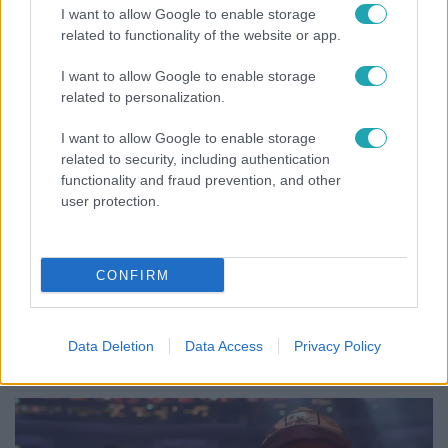
I want to allow Google to enable storage
related to functionality of the website or app.
17:24
I want to allow Google to enable storage
related to personalization.
I want to allow Google to enable storage
related to security, including authentication
functionality and fraud prevention, and other
user protection.
Reggeli
CONFIRM
„Ha olyan ember keresne meg, akkor sem
vállalnám!” – Détár Enikő megszólalt a politikai
megkeresésekkel kapcsolatban
Data Deletion
Data Access
Privacy Policy