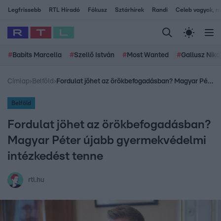
Legfrissebb
RTL Híradó
Fókusz
Sztárhírek
Randi
Celeb vagyok, me
#
Babits Marcella
#
Szellő István
#
Most Wanted
#
Gallusz Niko
Címlap
›
Belföld
›
Fordulat jöhet az örökbefogadásban? Magyar Péter újabb gyermekvédelmi intézkedést tenne
Belföld
Fordulat jöhet az örökbefogadásban?
Magyar Péter újabb gyermekvédelmi
intézkedést tenne
rtl.hu