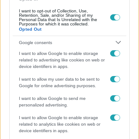
I want to opt-out of Collection, Use,
Retention, Sale, and/or Sharing of my
Personal Data that Is Unrelated with the
Népszerű
Purposes for which it was collected.
Opted Out
Google consents
8:33
I want to allow Google to enable storage
related to advertising like cookies on web or
device identifiers in apps.
I want to allow my user data to be sent to
Google for online advertising purposes.
I want to allow Google to send me
personalized advertising.
Fókusz
I want to allow Google to enable storage
related to analytics like cookies on web or
Rubint Réka: A betegség megtanított türelmesnek
device identifiers in apps.
lenni