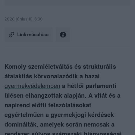
2026. június 10. 8:30
Link másolása
Komoly szemléletváltás és strukturális
átalakítás körvonalazódik a hazai
gyermekvédelemben
a hétfői parlamenti
ülésen elhangzottak alapján. A vitát és a
napirend előtti felszólalásokat
egyértelműen a gyermekjogi kérdések
dominálták, amelyek során nemcsak a
rendszer súlyos számszaki hiányosságai