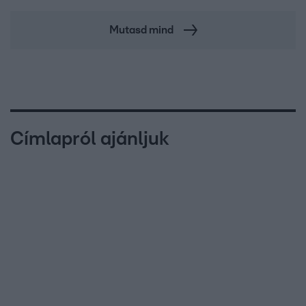
Mutasd mind
Címlapról ajánljuk