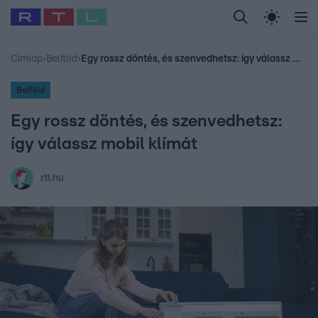
Legfrissebb
RTL Híradó
Fókusz
Sztárhírek
Randi
Celeb vagyok, me
#
Babits Marcella
#
Szellő István
#
Most Wanted
#
Gallusz Niko
Címlap
›
Belföld
›
Egy rossz döntés, és szenvedhetsz: így válassz mobil klímát
Belföld
Egy rossz döntés, és szenvedhetsz:
így válassz mobil klímát
rtl.hu