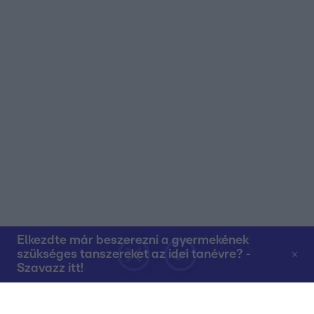
Elkezdte már beszerezni a gyermekének
szükséges tanszereket az idei tanévre? -
Szavazz itt!