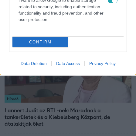
I want to allow Google to enable storage
related to security, including authentication
Öt gyereket neveltek fel közösen – szinte sosem
functionality and fraud prevention, and other
mutatja meg férjét Ungár Anikó
user protection.
3:14
CONFIRM
Data Deletion
Data Access
Privacy Policy
Híradó
Lannert Judit az RTL-nek: Maradnak a
tankerületek és a Klebelsberg Központ, de
átalakítják őket