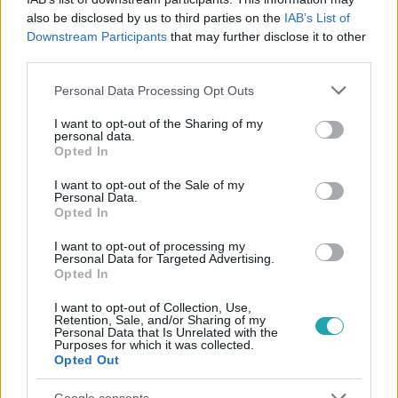
#
BELFÖLD
#
MOBIL KLÍMA
#
MOBIL KLÍMA VÁSÁRLÁS
also be disclosed by us to third parties on the
IAB’s List of
#
MOBIL KLÍMA VÁLASZTÁS
#
MOBIL LÉGKONDICIONÁLÓ
Downstream Participants
that may further disclose it to other
third parties.
#
HORDOZHATÓ KLÍMA
Please note that this website/app uses one or more Google
Personal Data Processing Opt Outs
services and may gather and store information including but
not limited to your visit or usage behaviour. You may click to
I want to opt-out of the Sharing of my
personal data.
grant or deny consent to Google and its third-party tags to
Opted In
use your data for below specified purposes in below Google
consent section.
I want to opt-out of the Sale of my
Personal Data.
Opted In
Népszerű
I want to opt-out of processing my
Personal Data for Targeted Advertising.
Opted In
I want to opt-out of Collection, Use,
Retention, Sale, and/or Sharing of my
Personal Data that Is Unrelated with the
Purposes for which it was collected.
Opted Out
Google consents