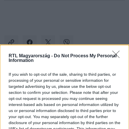
RTL Magyarország -
Do Not Process My Personal
Information
Kövess minket, és értesülj a friss hírekről a
If you wish to opt-out of the sale, sharing to third parties, or
Facebookon is!
processing of your personal or sensitive information for
targeted advertising by us, please use the below opt-out
Követem
section to confirm your selection. Please note that after your
opt-out request is processed you may continue seeing
interest-based ads based on personal information utilized by
us or personal information disclosed to third parties prior to
your opt-out. You may separately opt-out of the further
disclosure of your personal information by third parties on the
IAB’s list of downstream participants. This information may