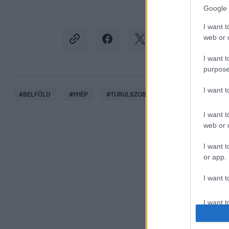
Google 
I want t
web or d
I want t
purpose
I want 
#
BELFÖLD
#
MIÉP
#
TURULSZOBOR
#
HEGYVIDÉK
I want t
web or d
I want t
or app.
I want t
I want t
authenti