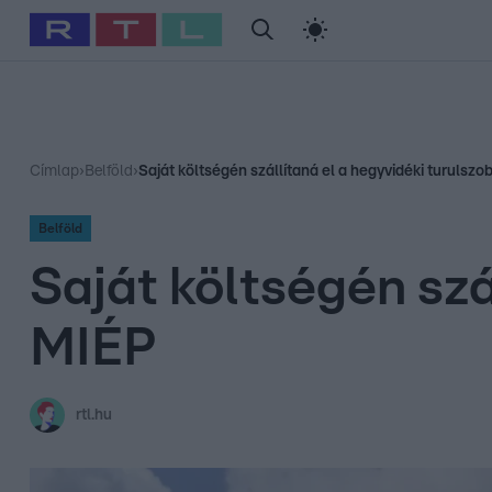
#
Babits Marcella
#
Szellő István
#
Most Wanted
#
Gallusz Ni
Címlap
›
Belföld
›
Saját költségén szállítaná el a hegyvidéki turulszo
Belföld
Saját költségén szá
MIÉP
rtl.hu