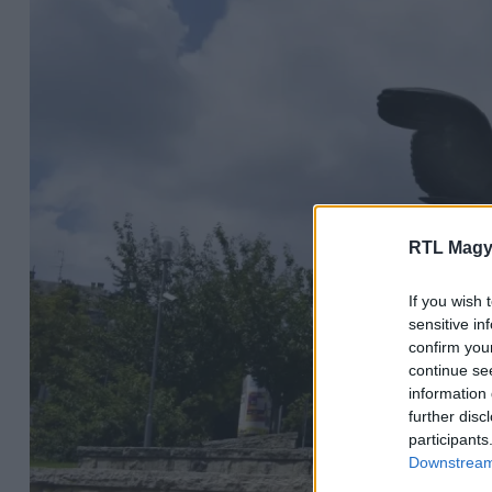
RTL Magy
If you wish 
sensitive in
confirm you
continue se
information 
further disc
participants
Downstream 