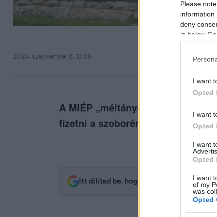
Please note
information 
deny consent
in below Go
2024. szeptember 8. 13:09
Persona
I want t
Opted 
A MIÉP „méltányos és reális össze
I want t
fizetni a szoborért.
Opted 
I want 
Advertis
Opted 
I want t
Itt állítsd be, hogy az RTL.hu az elsők 
of my P
was col
Opted 