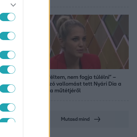
Bulvár
„Attól féltem, nem fogja túlélni” –
megrázó vallomást tett Nyári Dia a
kislánya műtétjéről
Mutasd mind