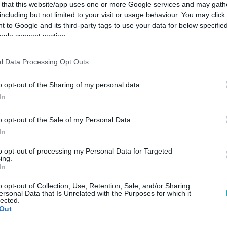
 that this website/app uses one or more Google services and may gath
including but not limited to your visit or usage behaviour. You may click 
 to Google and its third-party tags to use your data for below specifi
ogle consent section.
Link másolása
l Data Processing Opt Outs
o opt-out of the Sharing of my personal data.
In
gű megváltási díjat” is hajlandó lenne
o opt-out of the Sale of my Personal Data.
In
to opt-out of processing my Personal Data for Targeted
ing.
In
o opt-out of Collection, Use, Retention, Sale, and/or Sharing
között legyen a Google-találatokban!
ersonal Data that Is Unrelated with the Purposes for which it
lected.
Out