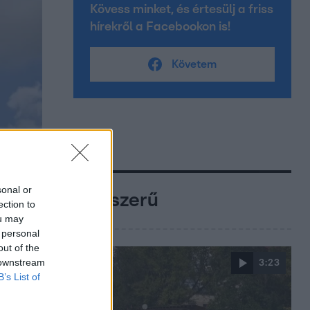
Kövess minket, és értesülj a friss
hírekről a Facebookon is!
Követem
sonal or
Népszerű
ection to
ou may
 personal
out of the
 downstream
3:23
B’s List of