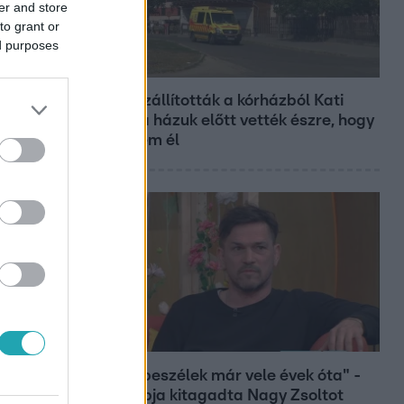
er and store
to grant or
ed purposes
Fókusz
Hazaszállították a kórházból Kati
nénit, a házuk előtt vették észre, hogy
már nem él
Bulvár
"Nem beszélek már vele évek óta" -
Édesapja kitagadta Nagy Zsoltot