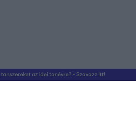
nszereket az idei tanévre? - Szavazz itt!
Kapcsolat
RTL Group Beszál