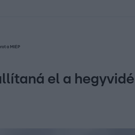
kolett
#
Időjárás
#
RTL műsor
#
Víz
#
Magyar Péter
#
Csillagjeg
brot a MIÉP
llítaná el a hegyvidé