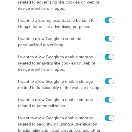
related to advertising like cookies on web or
device identifiers in apps.
Felrobbant egy powerbank, pillanatok alatt porig
égett egy autó Debrecenben.
I want to allow my user data to be sent to
Google for online advertising purposes.
I want to allow Google to send me
3:14
personalized advertising.
I want to allow Google to enable storage
related to analytics like cookies on web or
device identifiers in apps.
I want to allow Google to enable storage
related to functionality of the website or app.
Híradó
I want to allow Google to enable storage
related to personalization.
Lannert Judit az RTL-nek: Maradnak a
tankerületek és a Klebelsberg Központ, de
I want to allow Google to enable storage
átalakítják őket
related to security, including authentication
functionality and fraud prevention, and other