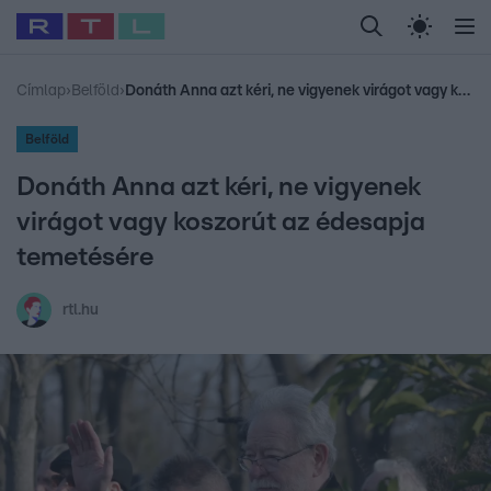
Legfrissebb
RTL Híradó
Fókusz
Sztárhírek
Randi
Celeb vagyok, me
#
Babits Marcella
#
Szellő István
#
Most Wanted
#
Gallusz Niko
Címlap
›
Belföld
›
Donáth Anna azt kéri, ne vigyenek virágot vagy koszorút az édesapja temetésére
Belföld
Donáth Anna azt kéri, ne vigyenek
virágot vagy koszorút az édesapja
temetésére
rtl.hu