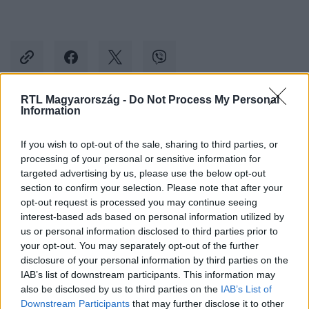
RTL Magyarország -
Do Not Process My Personal
Information
Kövess minket, és értesülj a friss hírekről a
Facebookon is!
If you wish to opt-out of the sale, sharing to third parties, or
processing of your personal or sensitive information for
targeted advertising by us, please use the below opt-out
Követem
section to confirm your selection. Please note that after your
opt-out request is processed you may continue seeing
interest-based ads based on personal information utilized by
us or personal information disclosed to third parties prior to
your opt-out. You may separately opt-out of the further
disclosure of your personal information by third parties on the
#
BELFÖLD
#
DONÁTH ANNA
#
DONÁTH LÁSZLÓ
IAB’s list of downstream participants. This information may
also be disclosed by us to third parties on the
IAB’s List of
#
TEMETÉS
#
KOSZORÚ
#
IVÁNYI GÁBOR
Downstream Participants
that may further disclose it to other