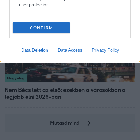
user protection.
CONFIRM
Data Deletion
Data Access
Privacy Policy
Nagyvilág
Nem Bécs lett az első: ezekben a városokban a
legjobb élni 2026-ban
Mutasd mind