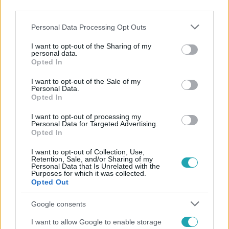
third parties.
Please note that this website/app uses one or more Google
Personal Data Processing Opt Outs
services and may gather and store information including but
not limited to your visit or usage behaviour. You may click to
I want to opt-out of the Sharing of my
personal data.
grant or deny consent to Google and its third-party tags to
Opted In
use your data for below specified purposes in below Google
Népszerű
consent section.
I want to opt-out of the Sale of my
Personal Data.
Opted In
I want to opt-out of processing my
Personal Data for Targeted Advertising.
2:30
Opted In
I want to opt-out of Collection, Use,
Retention, Sale, and/or Sharing of my
Personal Data that Is Unrelated with the
Purposes for which it was collected.
Opted Out
Google consents
I want to allow Google to enable storage
Híradó