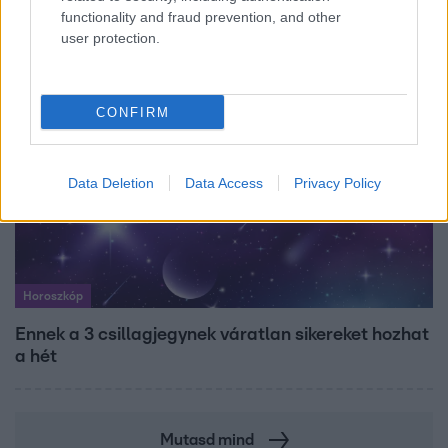
Tusupról: A medencében minden működött
functionality and fraud prevention, and other
user protection.
CONFIRM
Data Deletion
Data Access
Privacy Policy
Horoszkóp
Ennek a 3 csillagjegynek váratlan sikereket hozhat
a hét
Mutasd mind