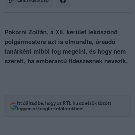
Link másolása
Pokorni Zoltán, a XII. kerület leköszönő
polgármestere azt is elmondta, óraadó
tanárként miből fog megélni, és hogy nem
szereti, ha emberarcú fideszesnek nevezik.
Itt állítsd be, hogy az RTL.hu az elsők között
legyen a Google-találatokban!