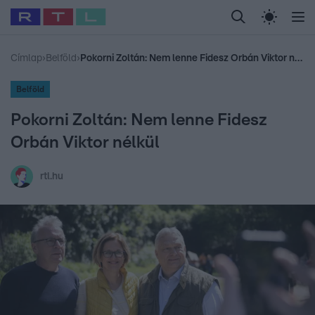
Legfrissebb
RTL Híradó
Fókusz
Sztárhírek
Randi
Celeb vagyok, me
#
Babits Marcella
#
Szellő István
#
Most Wanted
#
Gallusz Niko
Címlap
›
Belföld
›
Pokorni Zoltán: Nem lenne Fidesz Orbán Viktor nélkül
Belföld
Pokorni Zoltán: Nem lenne Fidesz
Orbán Viktor nélkül
rtl.hu