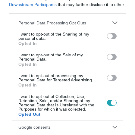
#
ORBÁN VIKTOR
#
MAGYAR KÉTFARKÚ KUTYA PÁRT
Downstream Participants
that may further disclose it to other
third parties.
#
KOVÁCS GERGELY
Please note that this website/app uses one or more Google
Personal Data Processing Opt Outs
services and may gather and store information including but
not limited to your visit or usage behaviour. You may click to
I want to opt-out of the Sharing of my
personal data.
grant or deny consent to Google and its third-party tags to
Opted In
use your data for below specified purposes in below Google
consent section.
I want to opt-out of the Sale of my
Personal Data.
Opted In
Népszerű
I want to opt-out of processing my
Personal Data for Targeted Advertising.
Opted In
6:00
I want to opt-out of Collection, Use,
Retention, Sale, and/or Sharing of my
Personal Data that Is Unrelated with the
Purposes for which it was collected.
Opted Out
Google consents