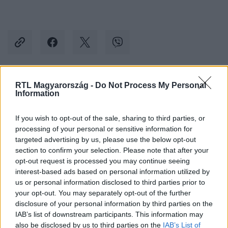
RTL Magyarország -
Do Not Process My Personal
Kövess minket, és értesülj a friss hírekről a
Information
Facebookon is!
If you wish to opt-out of the sale, sharing to third parties, or
processing of your personal or sensitive information for
Követem
targeted advertising by us, please use the below opt-out
section to confirm your selection. Please note that after your
opt-out request is processed you may continue seeing
interest-based ads based on personal information utilized by
us or personal information disclosed to third parties prior to
your opt-out. You may separately opt-out of the further
#
BELFÖLD
#
POKORNI ZOLTÁN
#
TELEX
disclosure of your personal information by third parties on the
IAB’s list of downstream participants. This information may
#
XII. KERÜLET
#
HEGYVIDÉK
#
POLGÁRMESTER
also be disclosed by us to third parties on the
IAB’s List of