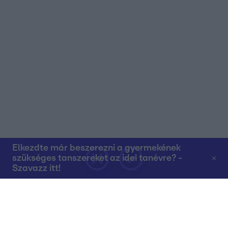
Elkezdte már beszerezni a gyermekének
szükséges tanszereket az idei tanévre? -
Szavazz itt!