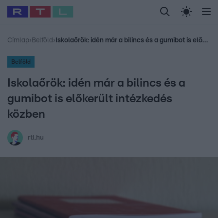
Legfrissebb
RTL Híradó
Fókusz
Sztárhírek
Randi
Celeb vagyok, me
#
Babits Marcella
#
Szellő István
#
Most Wanted
#
Gallusz Niko
Címlap
›
Belföld
›
Iskolaőrök: idén már a bilincs és a gumibot is előkerült intézkedés közben
Belföld
Iskolaőrök: idén már a bilincs és a
gumibot is előkerült intézkedés
közben
rtl.hu