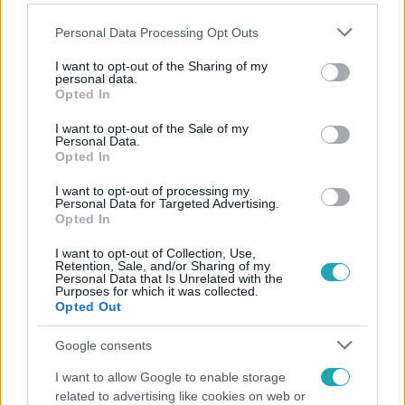
Please note that this website/app uses one or more Google
Personal Data Processing Opt Outs
services and may gather and store information including but
not limited to your visit or usage behaviour. You may click to
I want to opt-out of the Sharing of my
personal data.
grant or deny consent to Google and its third-party tags to
Opted In
Népszerű
use your data for below specified purposes in below Google
consent section.
I want to opt-out of the Sale of my
Personal Data.
Opted In
6:12
I want to opt-out of processing my
Personal Data for Targeted Advertising.
Opted In
I want to opt-out of Collection, Use,
Retention, Sale, and/or Sharing of my
Personal Data that Is Unrelated with the
Purposes for which it was collected.
Opted Out
Google consents
Reggeli
I want to allow Google to enable storage
related to advertising like cookies on web or
Átvonul a hidegfront az országon – így alakul a