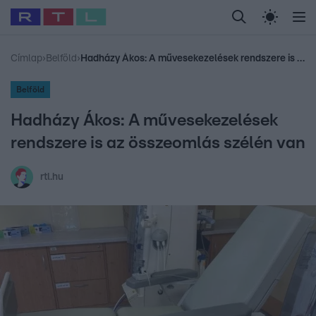
Legfrissebb
RTL Híradó
Fókusz
Sztárhírek
Randi
Celeb vagyok, me
#
Babits Marcella
#
Szellő István
#
Most Wanted
#
Gallusz Niko
Címlap
›
Belföld
›
Hadházy Ákos: A művesekezelések rendszere is az összeomlás szélén van
Belföld
Hadházy Ákos: A művesekezelések
rendszere is az összeomlás szélén van
rtl.hu