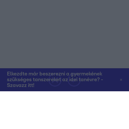
Elkezdte már beszerezni a gyermekének
szükséges tanszereket az idei tanévre? -
Szavazz itt!