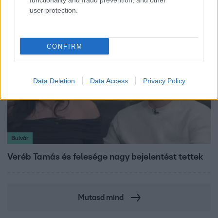
functionality and fraud prevention, and other
Majkát a SIC Feszten
user protection.
CONFIRM
Data Deletion
Data Access
Privacy Policy
Bulvár
Veréb Tamás és felesége nagy bejelentést tettek
Mutasd mind