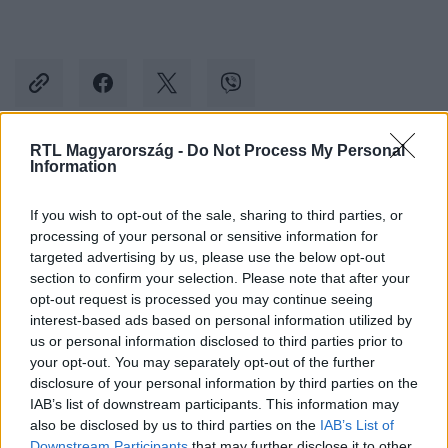
RTL Magyarország -
Do Not Process My Personal
Information
Kövess minket, és értesülj a friss hírekről a
Facebookon is!
If you wish to opt-out of the sale, sharing to third parties, or
processing of your personal or sensitive information for
Követem
targeted advertising by us, please use the below opt-out
section to confirm your selection. Please note that after your
opt-out request is processed you may continue seeing
interest-based ads based on personal information utilized by
us or personal information disclosed to third parties prior to
your opt-out. You may separately opt-out of the further
disclosure of your personal information by third parties on the
#
BELFÖLD
#
DIALÍZIS
#
MŰVESE
#
KEZELÉS
IAB’s list of downstream participants. This information may
#
PÉTERFY SÁNDOR UTCAI KÓRHÁZ
also be disclosed by us to third parties on the
IAB’s List of
Downstream Participants
that may further disclose it to other