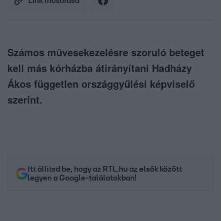
Link másolása
Számos művesekezelésre szoruló beteget
kell más kórházba átirányítani Hadházy
Ákos független országgyűlési képviselő
szerint.
Itt állítsd be, hogy az RTL.hu az elsők között
legyen a Google-találatokban!