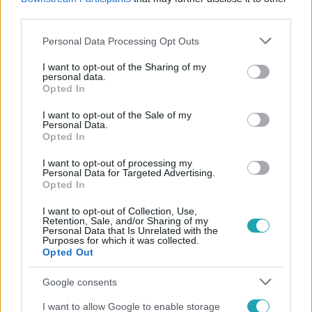
#
SZENT MARGIT KÓRHÁZ
third parties.
Please note that this website/app uses one or more Google
Personal Data Processing Opt Outs
services and may gather and store information including but
not limited to your visit or usage behaviour. You may click to
I want to opt-out of the Sharing of my
personal data.
grant or deny consent to Google and its third-party tags to
Opted In
use your data for below specified purposes in below Google
consent section.
I want to opt-out of the Sale of my
Personal Data.
Népszerű
Opted In
I want to opt-out of processing my
Personal Data for Targeted Advertising.
Opted In
2:46
I want to opt-out of Collection, Use,
Retention, Sale, and/or Sharing of my
Personal Data that Is Unrelated with the
Purposes for which it was collected.
Opted Out
Google consents
I want to allow Google to enable storage