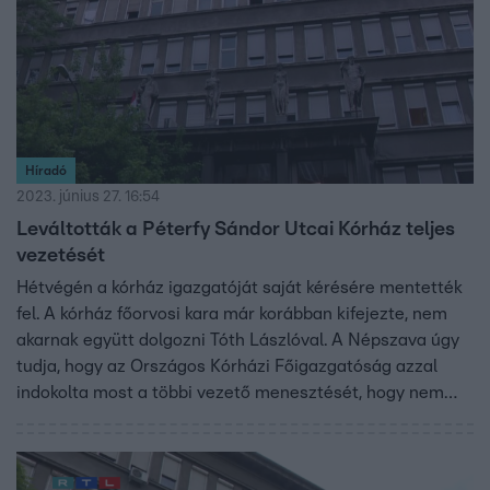
Híradó
2023. június 27. 16:54
Leváltották a Péterfy Sándor Utcai Kórház teljes
vezetését
Hétvégén a kórház igazgatóját saját kérésére mentették
fel. A kórház főorvosi kara már korábban kifejezte, nem
akarnak együtt dolgozni Tóth Lászlóval. A Népszava úgy
tudja, hogy az Országos Kórházi Főigazgatóság azzal
indokolta most a többi vezető menesztését, hogy nem
szóltak időben az intézményben kialakult vezetői
válságról. A Kórházi Főigazgatóság nem válaszolt a
kérdéseinkre.