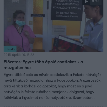
miatt indult eljárás.
0:38
Híradó
2015. április 19. 13:22
Előzetes: Egyre több ápoló csatlakozik a
mozgalomhoz
Egyre több ápoló és nővér csatlakozik a Fekete hétvégék
nevű tiltakozó mozgalomhoz a Facebookon. A szervezők
arra kérik a kórházi dolgozókat, hogy most és a jövő
hétvégén is fekete ruhában menjenek dolgozni, hogy
felhívják a figyelmet nehéz helyzetükre. Szombaton
számoltunk be arról, hogy felmondott a Péterfy Sándor