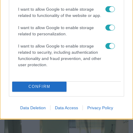
I want to allow Google to enable storage
related to functionality of the website or app.
I want to allow Google to enable storage
related to personalization.
I want to allow Google to enable storage
related to security, including authentication
Belföld
functionality and fraud prevention, and other
2022. december 7. 13:49
user protection.
A Péterfy Kórház szerint hamarosan felújítják a
horrorisztikus állapotú folyosót
CONFIRM
Reagált a Tiktokra felkerült lehangoló videóra a kórház
főigazgatója, a hivatalos közlemény szerint heteken belül
kezdődik a felújítás.
Data Deletion
Data Access
Privacy Policy