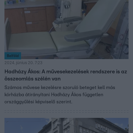
Belföld
2024. június 20. 7:23
Hadházy Ákos: A művesekezelések rendszere is az
összeomlás szélén van
Számos művese kezelésre szoruló beteget kell más
kórházba átirányítani Hadházy Ákos független
országgyűlési képviselő szerint.