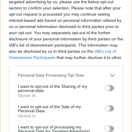
targeted advertising by us, please use the below opt-out
section to confirm your selection. Please note that after your
opt-out request is processed you may continue seeing
interest-based ads based on personal information utilized by
us or personal information disclosed to third parties prior to
your opt-out. You may separately opt-out of the further
disclosure of your personal information by third parties on the
Híradó
IAB’s list of downstream participants. This information may
2023. június 2. 16:47
also be disclosed by us to third parties on the
IAB’s List of
Fellázadtak a budapesti Péterfy Sándor Utcai
Downstream Participants
that may further disclose it to other
Kórház főorvosai a belügyi helyettes
third parties.
államtitkárból lett kórházigazgató ellen
Please note that this website/app uses one or more Google
Personal Data Processing Opt Outs
Úgy tudni, a volt belügyminisztériumi helyettes
services and may gather and store information including but
államtitkár fehérgalléros bűnözőnek nevezte az
not limited to your visit or usage behaviour. You may click to
I want to opt-out of the Sharing of my
personal data.
orvosokat egy értekezleten. 22 főorvos a főigazgató
grant or deny consent to Google and its third-party tags to
Opted In
use your data for below specified purposes in below Google
menesztésére szavazott, hatan a maradására. A Dél-
consent section.
Pesti Centrumkórház vizsgálatot indított a kialakult
I want to opt-out of the Sale of my
Personal Data.
munkahelyi légkör okainak feltárására.
Opted In
I want to opt-out of processing my
Personal Data for Targeted Advertising.