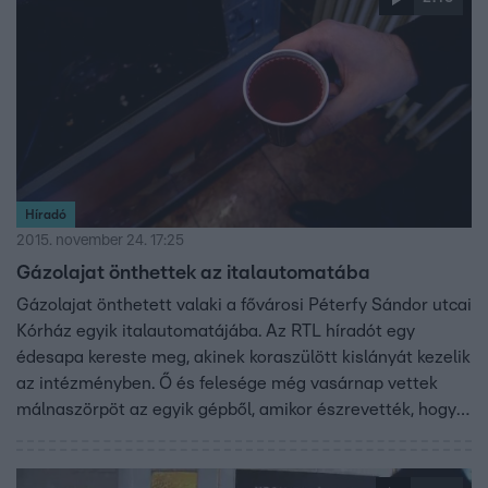
Híradó
2015. november 24. 17:25
Gázolajat önthettek az italautomatába
Gázolajat önthetett valaki a fővárosi Péterfy Sándor utcai
Kórház egyik italautomatájába. Az RTL híradót egy
édesapa kereste meg, akinek koraszülött kislányát kezelik
az intézményben. Ő és felesége még vasárnap vettek
málnaszörpöt az egyik gépből, amikor észrevették, hogy
az italnak furcsa szaga van. Az asszony bele is ivott. A
rendőrség és a tűzoltók is a helyszínre vonultak. Rongálás