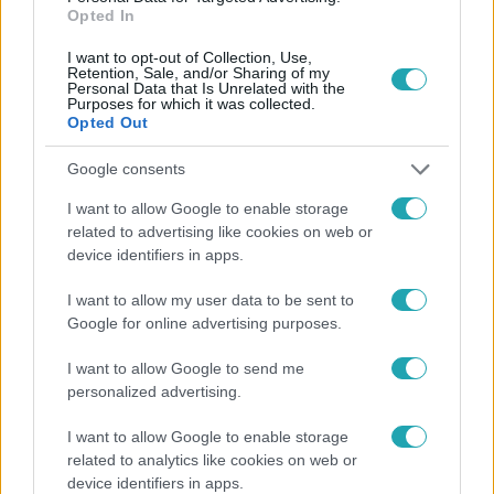
Opted In
I want to opt-out of Collection, Use,
Retention, Sale, and/or Sharing of my
Personal Data that Is Unrelated with the
Purposes for which it was collected.
Opted Out
Google consents
I want to allow Google to enable storage
Belföld
related to advertising like cookies on web or
2023. január 6. 9:05
device identifiers in apps.
Horrorfolyosó a Péterfy Kórházban: „Kaptam egy
I want to allow my user data to be sent to
sms-t attól a doktornőtől, aki itt dolgozik”
Google for online advertising purposes.
Apró csoda a VII. kerületből: részben felújították a
folyosót, aminek korábbi kinézetére szavakat találni is
I want to allow Google to send me
nehéz.
personalized advertising.
I want to allow Google to enable storage
related to analytics like cookies on web or
device identifiers in apps.