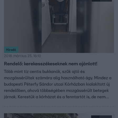
Híradó
2018. március 25. 16:10
Rendelő: kerekesszékeseknek nem ajánlott!
Több mint tíz centis bukkanók, szűk ajtó és
mozgássérültek számára alig használható ágy. Mindez a
budapesti Péterfy Sándor utcai Kórházban kialakított új
rendelőben, ahová többségében mozgássérült betegek
járnak. Kerestük a kórházat és a fenntartót is, de nem
válaszoltak kérdéseinkre.