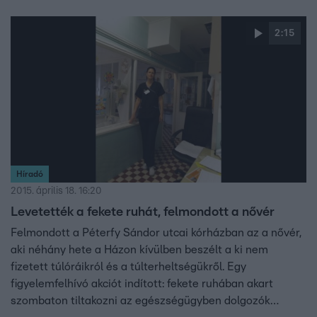
utcai Kórház egyik nővére, akivel le akarták vetetni a
fekete ruhát. Híradónknak nyilatkozott egy másik nővér is
2:15
a kórházból, hogy miről panaszkodott, megtudhatják hat
órakor az RTL-Híradóból.
Híradó
2015. április 18. 16:20
Levetették a fekete ruhát, felmondott a nővér
Felmondott a Péterfy Sándor utcai kórházban az a nővér,
aki néhány hete a Házon kívülben beszélt a ki nem
fizetett túlóráikról és a túlterheltségükről. Egy
figyelemfelhívó akciót indított: fekete ruhában akart
szombaton tiltakozni az egészségügyben dolgozók