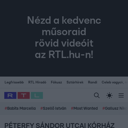
Nézd a kedvenc
műsoraid
rövid videóit
az RTL.hu-n!
Legfrissebb
RTL Híradó
Fókusz
Sztárhírek
Randi
Celeb vagyok, me
#
Babits Marcella
#
Szellő István
#
Most Wanted
#
Gallusz Niko
PÉTERFY SÁNDOR UTCAI KÓRHÁZ