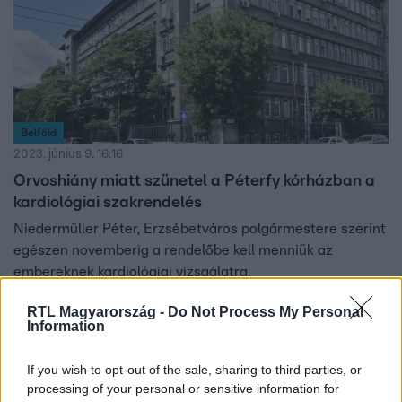
Belföld
2023. június 9. 16:16
Orvoshiány miatt szünetel a Péterfy kórházban a
kardiológiai szakrendelés
Niedermüller Péter, Erzsébetváros polgármestere szerint
egészen novemberig a rendelőbe kell menniük az
embereknek kardiológiai vizsgálatra.
RTL Magyarország -
Do Not Process My Personal
Information
2:02
If you wish to opt-out of the sale, sharing to third parties, or
processing of your personal or sensitive information for