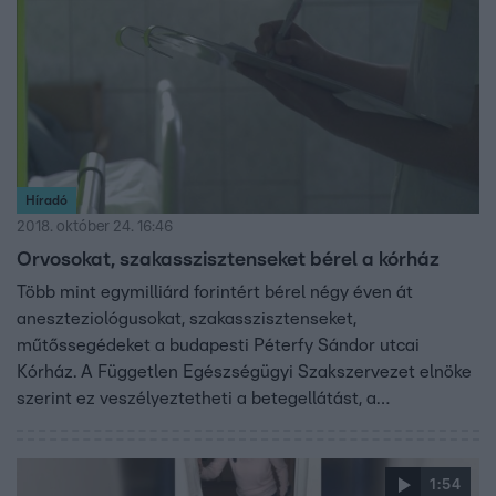
Híradó
2018. október 24. 16:46
Orvosokat, szakasszisztenseket bérel a kórház
Több mint egymilliárd forintért bérel négy éven át
aneszteziológusokat, szakasszisztenseket,
műtőssegédeket a budapesti Péterfy Sándor utcai
Kórház. A Független Egészségügyi Szakszervezet elnöke
szerint ez veszélyeztetheti a betegellátást, a
bérnővéreknél ugyanis sokszor nem ellenőrzik, hány órát
dolgoztak már, így gyakran túllépik a napi megengedett
tizenkét óra munkaidőt.
1:54