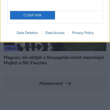
CONFIRM
Data Deletion
Data Access
Privacy Policy
Fókusz
Megvan, kik váltják a fenyegetés miatt visszalépő
Majkát a SIC Feszten
Mutasd mind