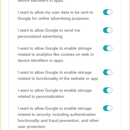
„Téged. Engem. Minket.” – Emilio és Tina szerelmes
device identifiers in apps.
vallomása sokakat megérinthet
I want to allow my user data to be sent to
Google for online advertising purposes.
I want to allow Google to send me
personalized advertising.
I want to allow Google to enable storage
related to analytics like cookies on web or
device identifiers in apps.
I want to allow Google to enable storage
related to functionality of the website or app.
Bulvár
I want to allow Google to enable storage
related to personalization.
„Attól féltem, nem fogja túlélni” – megrázó
vallomást tett Nyári Dia a kislánya műtétjéről
I want to allow Google to enable storage
related to security, including authentication
functionality and fraud prevention, and other
user protection.
7:51