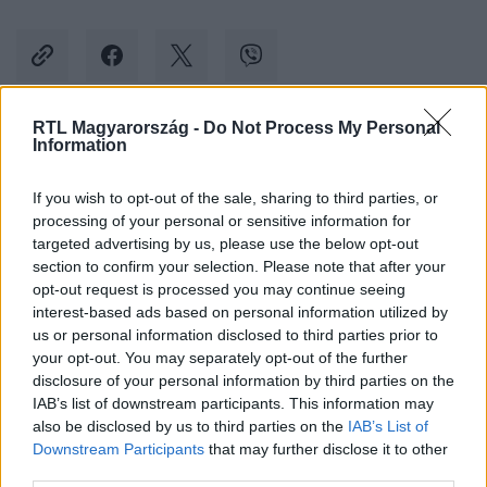
RTL Magyarország -
Do Not Process My Personal
Information
Kövess minket, és értesülj a friss hírekről a
Facebookon is!
If you wish to opt-out of the sale, sharing to third parties, or
processing of your personal or sensitive information for
Követem
targeted advertising by us, please use the below opt-out
section to confirm your selection. Please note that after your
opt-out request is processed you may continue seeing
interest-based ads based on personal information utilized by
us or personal information disclosed to third parties prior to
your opt-out. You may separately opt-out of the further
disclosure of your personal information by third parties on the
#
BELFÖLD
#
KÁSLER MIKLÓS
#
KUNETZ ZSOMBOR
IAB’s list of downstream participants. This information may
also be disclosed by us to third parties on the
IAB’s List of
#
ALKOTMÁNYBÍRÓSÁG
#
EMBERI MÉLTÓSÁG
Downstream Participants
that may further disclose it to other
third parties.