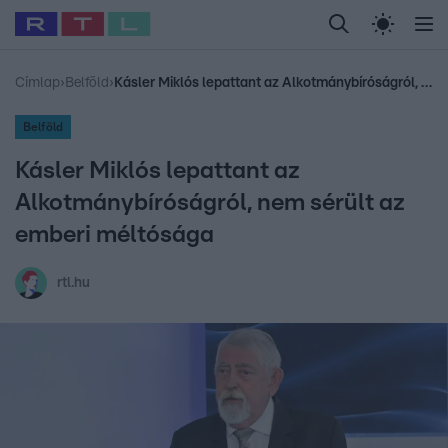
Legfrissebb
RTL Híradó
Fókusz
Sztárhírek
Randi
Celeb vagyok, me
#
Babits Marcella
#
Szellő István
#
Most Wanted
#
Gallusz Niko
Címlap
›
Belföld
›
Kásler Miklós lepattant az Alkotmánybíróságról, nem sérült az emberi méltósága
Belföld
Kásler Miklós lepattant az
Alkotmánybíróságról, nem sérült az
emberi méltósága
rtl.hu