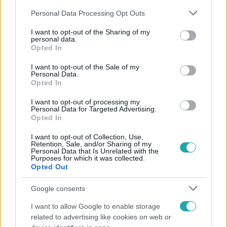
Please note that this website/app uses one or more Google
Personal Data Processing Opt Outs
services and may gather and store information including but
not limited to your visit or usage behaviour. You may click to
I want to opt-out of the Sharing of my
personal data.
grant or deny consent to Google and its third-party tags to
Opted In
use your data for below specified purposes in below Google
Népszerű
consent section.
I want to opt-out of the Sale of my
Personal Data.
Opted In
I want to opt-out of processing my
Personal Data for Targeted Advertising.
Opted In
I want to opt-out of Collection, Use,
Retention, Sale, and/or Sharing of my
Personal Data that Is Unrelated with the
Purposes for which it was collected.
Opted Out
Google consents
I want to allow Google to enable storage
Bulvár
related to advertising like cookies on web or