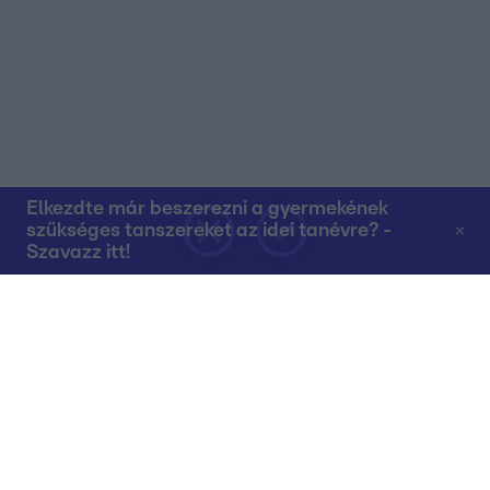
Elkezdte már beszerezni a gyermekének
szükséges tanszereket az idei tanévre? -
Szavazz itt!