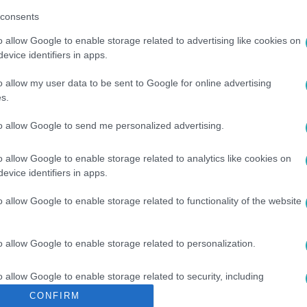
consents
o allow Google to enable storage related to advertising like cookies on
evice identifiers in apps.
o allow my user data to be sent to Google for online advertising
s.
to allow Google to send me personalized advertising.
ÁRMESTER
#
K-MONITOR
#
VOKS
#
SZAVAZÁS
o allow Google to enable storage related to analytics like cookies on
evice identifiers in apps.
ÉZY DÁVID
#
EP
#
LISTA
#
MI HAZÁNK
#
FIDESZ
o allow Google to enable storage related to functionality of the website
o allow Google to enable storage related to personalization.
o allow Google to enable storage related to security, including
cation functionality and fraud prevention, and other user protection.
CONFIRM