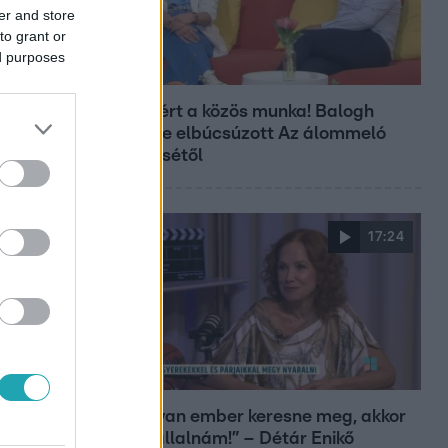
er and store
to grant or
ed purposes
Bulvár
Véget ért a közös munka! Balogh
Levente elbúcsúzott Az álommeló
győztesétől
17:24
Reggeli
„Ha olyan ember keresne meg, akkor
sem vállalnám!” – Détár Enikő