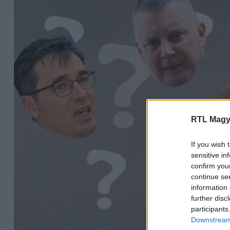
RTL Magy
If you wish 
sensitive in
confirm you
continue se
information 
further disc
participants
Downstream 