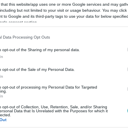
 that this website/app uses one or more Google services and may gath
including but not limited to your visit or usage behaviour. You may click 
 to Google and its third-party tags to use your data for below specifi
ogle consent section.
Link másolása
l Data Processing Opt Outs
o opt-out of the Sharing of my personal data.
In
 egymás elleni támadásai érdeklik, hanem
o opt-out of the Sale of my Personal Data.
k is, akkor érdemes a K-Monitor
In
to opt-out of processing my Personal Data for Targeted
ing.
In
o opt-out of Collection, Use, Retention, Sale, and/or Sharing
ersonal Data that Is Unrelated with the Purposes for which it
lected.
között legyen a Google-találatokban!
Out