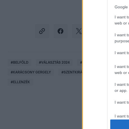
Google 
I want t
web or d
I want t
purpose
I want 
#
BELFÖLD
#
VÁLASZTÁS 2024
#
BUDAPEST
#
FŐPOLG
I want t
web or d
#
KARÁCSONY GERGELY
#
SZENTKIRÁLYI ALEXANDRA
#
VIT
#
ELLENZÉK
I want t
or app.
I want t
I want t
authenti