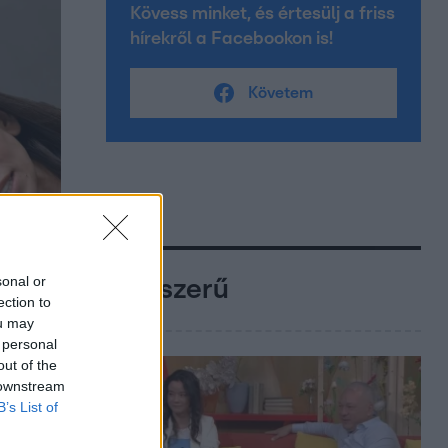
Kövess minket, és értesülj a friss
hírekről a Facebookon is!
Követem
sonal or
Népszerű
ection to
ou may
 personal
out of the
 downstream
B’s List of