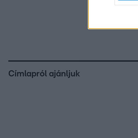
Címlapról ajánljuk