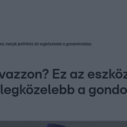
kolett
#
Időjárás
#
RTL műsor
#
Víz
#
Magyar Péter
#
Csillagjeg
ni, melyik jelölthöz áll legközelebb a gondolkodása
vazzon? Ez az eszköz 
ll legközelebb a gond