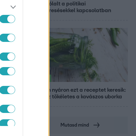
megszólalt a politikai
megkeresésekkel kapcsolatban
Életmód
Minden nyáron ezt a receptet keresik:
így lesz tökéletes a kovászos uborka
Mutasd mind