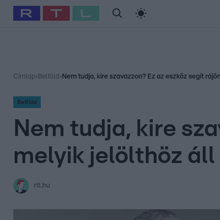
#
Babits Marcella
#
Szellő István
#
Most Wanted
#
Gallusz Ni
Címlap
›
Belföld
›
Nem tudja, kire szavazzon? Ez az eszköz segít rájön
Belföld
Nem tudja, kire sza
melyik jelölthöz á
rtl.hu