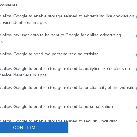
consents
o allow Google to enable storage related to advertising like cookies on
evice identifiers in apps.
o allow my user data to be sent to Google for online advertising
s.
to allow Google to send me personalized advertising.
HITEL KÖZPONT
#
SZERZŐDÉS
#
BALÁSY GYULA
#
CSÖRTE
o allow Google to enable storage related to analytics like cookies on
evice identifiers in apps.
o allow Google to enable storage related to functionality of the website
o allow Google to enable storage related to personalization.
o allow Google to enable storage related to security, including
cation functionality and fraud prevention, and other user protection.
CONFIRM