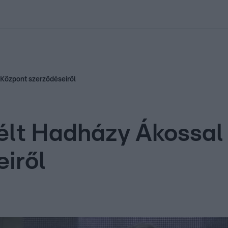
kolett
#
Időjárás
#
RTL műsor
#
Víz
#
Magyar Péter
#
Csillagjeg
 Központ szerződéseiről
lt Hadházy Ákossal 
iről