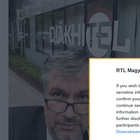
RTL Magy
If you wish 
sensitive in
confirm you
continue se
information 
further disc
participants
Downstream 