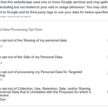
 that this website/app uses one or more Google services and may gath
including but not limited to your visit or usage behaviour. You may click 
 to Google and its third-party tags to use your data for below specifi
ogle consent section.
Link másolása
l Data Processing Opt Outs
o opt-out of the Sharing of my personal data.
In
 jutott, hogy június 9-ig mindenki
o opt-out of the Sale of my Personal Data.
na majd folytatják az eszmecserét.
In
to opt-out of processing my Personal Data for Targeted
ing.
In
o opt-out of Collection, Use, Retention, Sale, and/or Sharing
között legyen a Google-találatokban!
ersonal Data that Is Unrelated with the Purposes for which it
lected.
Out