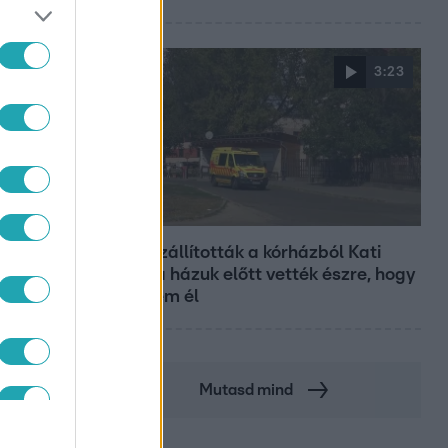
3:23
Fókusz
Hazaszállították a kórházból Kati
nénit, a házuk előtt vették észre, hogy
már nem él
Mutasd mind