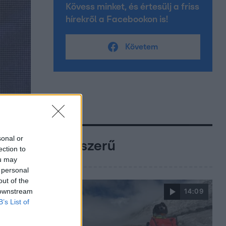
Kövess minket, és értesülj a friss
hírekről a Facebookon is!
Követem
sonal or
Népszerű
ection to
ou may
 personal
out of the
 downstream
14:09
B’s List of