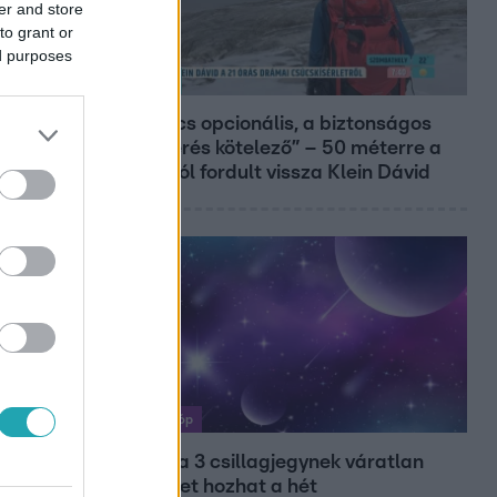
er and store
to grant or
ed purposes
Reggeli
„A csúcs opcionális, a biztonságos
hazatérés kötelező” – 50 méterre a
csúcstól fordult vissza Klein Dávid
Horoszkóp
Ennek a 3 csillagjegynek váratlan
sikereket hozhat a hét