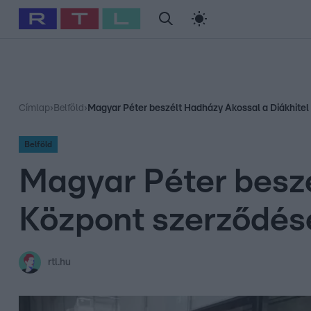
#
Babits Marcella
#
Szellő István
#
Most Wanted
#
Gallusz Ni
Címlap
›
Belföld
›
Magyar Péter beszélt Hadházy Ákossal a Diákhitel
Belföld
Magyar Péter beszé
Központ szerződése
rtl.hu