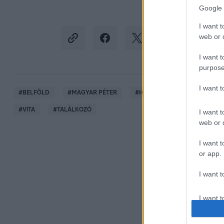
Google 
I want t
web or d
I want t
purpose
I want 
#
BELFÖLD
#
MAGYAR PÉTER
#
HADHÁZY ÁKOS
#
DIÁK
#
VITA
#
TALÁLKOZÓ
I want t
web or d
I want t
or app.
I want t
I want t
authenti