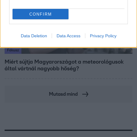
CONFIRM
Data Deletion
Data Access
Privacy Policy
Fókusz
Miért sújtja Magyarországot a meteorológusok
által vártnál nagyobb hőség?
Mutasd mind