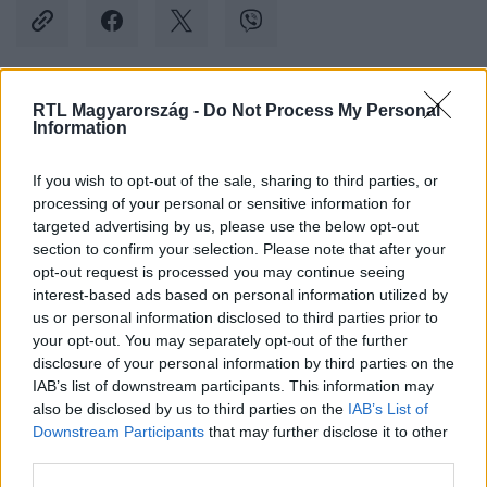
RTL Magyarország -
Do Not Process My Personal
Kövess minket, és értesülj a friss hírekről a
Information
Facebookon is!
If you wish to opt-out of the sale, sharing to third parties, or
processing of your personal or sensitive information for
Követem
targeted advertising by us, please use the below opt-out
section to confirm your selection. Please note that after your
opt-out request is processed you may continue seeing
interest-based ads based on personal information utilized by
us or personal information disclosed to third parties prior to
your opt-out. You may separately opt-out of the further
#
BELFÖLD
#
ÖTÖSLOTTÓ
#
NYERŐSZÁM
disclosure of your personal information by third parties on the
IAB’s list of downstream participants. This information may
#
NYEREMÉNY
#
SZERENCSEJÁTÉK
#
NYERTES
also be disclosed by us to third parties on the
IAB’s List of
Downstream Participants
that may further disclose it to other
third parties.