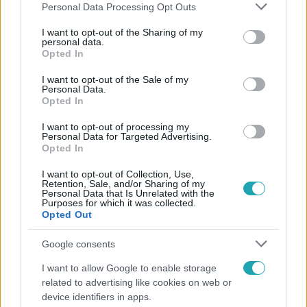
Please note that this website/app uses one or more Google
Personal Data Processing Opt Outs
services and may gather and store information including but
not limited to your visit or usage behaviour. You may click to
I want to opt-out of the Sharing of my
personal data.
grant or deny consent to Google and its third-party tags to
Opted In
Népszerű
use your data for below specified purposes in below Google
consent section.
I want to opt-out of the Sale of my
Personal Data.
Opted In
3:02
I want to opt-out of processing my
Personal Data for Targeted Advertising.
Opted In
I want to opt-out of Collection, Use,
Retention, Sale, and/or Sharing of my
Personal Data that Is Unrelated with the
Purposes for which it was collected.
Opted Out
Google consents
Exek csatája
I want to allow Google to enable storage
related to advertising like cookies on web or
47-szer szakítottak, többször elküldte otthonról
device identifiers in apps.
feleségét, Joe-nak mégis fáj a különélés