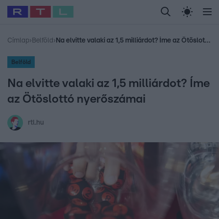
Legfrissebb
RTL Híradó
Fókusz
Sztárhírek
Randi
Celeb vagyok, me
#
Babits Marcella
#
Szellő István
#
Most Wanted
#
Gallusz Niko
Címlap
›
Belföld
›
Na elvitte valaki az 1,5 milliárdot? Íme az Ötöslottó nyerőszámai
Belföld
Na elvitte valaki az 1,5 milliárdot? Íme
az Ötöslottó nyerőszámai
rtl.hu