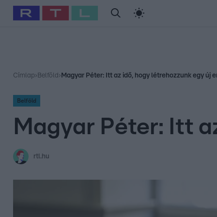
#
Babits Marcella
#
Szellő István
#
Most Wanted
#
Gallusz Ni
Címlap
›
Belföld
›
Magyar Péter: Itt az idő, hogy létrehozzunk egy új e
Belföld
Magyar Péter: Itt a
rtl.hu