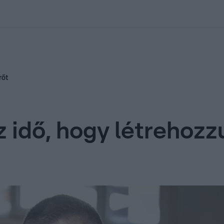
kolett
#
Időjárás
#
RTL műsor
#
Víz
#
Magyar Péter
#
Csillagjeg
rőt
z idő, hogy létrehozz