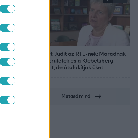
Híradó
Lannert Judit az RTL-nek: Maradnak
a tankerületek és a Klebelsberg
Központ, de átalakítják őket
Mutasd mind