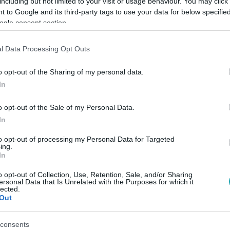
including but not limited to your visit or usage behaviour. You may click 
 to Google and its third-party tags to use your data for below specifi
ogle consent section.
Link másolása
l Data Processing Opt Outs
o opt-out of the Sharing of my personal data.
sra utalt volna legújabb bejegyzésében.
In
o opt-out of the Sale of my Personal Data.
In
to opt-out of processing my Personal Data for Targeted
ing.
között legyen a Google-találatokban!
In
o opt-out of Collection, Use, Retention, Sale, and/or Sharing
ersonal Data that Is Unrelated with the Purposes for which it
lected.
Out
consents