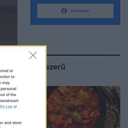
Követem
Népszerű
sonal or
ection to
ou may
 personal
out of the
 downstream
B’s List of
er and store