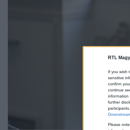
RTL Magy
If you wish 
sensitive in
confirm you
continue se
information 
further disc
participants
Downstream 
Please note