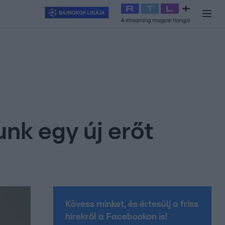
y
#
RTL+
#
Exek csatája 2026
#
Celeb vagyok, ments ki innen
#
H
unk egy új erőt
Kövess minket, és értesülj a friss
hírekről a Facebookon is!