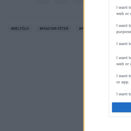
I want t
web or d
I want t
#
BELFÖLD
#
MAGYAR PÉTER
#
PÁRT
#
SZLOGEN
purpose
I want 
I want t
web or d
I want t
or app.
I want t
I want t
authenti