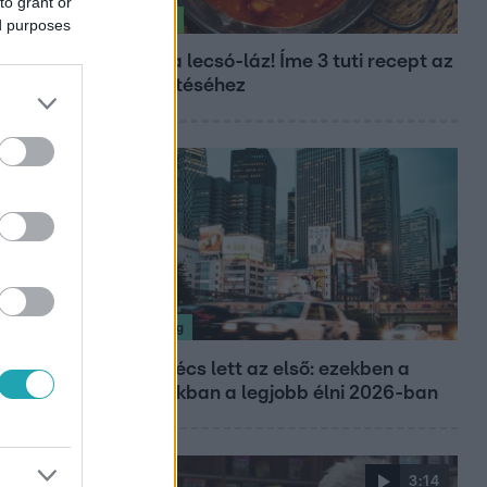
to grant or
Életmód
ed purposes
Kitört a lecsó-láz! Íme 3 tuti recept az
elkészítéséhez
Nagyvilág
Nem Bécs lett az első: ezekben a
városokban a legjobb élni 2026-ban
3:14