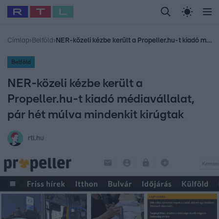
Legfrissebb
RTL Híradó
Fókusz
Sztárhírek
Randi
Celeb vagyok, me
#
Babits Marcella
#
Szellő István
#
Most Wanted
#
Gallusz Niko
Címlap
›
Belföld
›
NER-közeli kézbe került a Propeller.hu-t kiadó médiavállalat, pár hét múlva mindenkit kirúgtak
Belföld
NER-közeli kézbe került a
Propeller.hu-t kiadó médiavállalat,
pár hét múlva mindenkit kirúgtak
rtl.hu