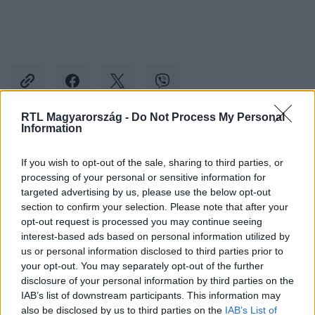
RTL Magyarország -
Do Not Process My Personal
Information
Kövess minket, és értesülj a friss hírekről a
If you wish to opt-out of the sale, sharing to third parties, or
Facebookon is!
processing of your personal or sensitive information for
targeted advertising by us, please use the below opt-out
Követem
section to confirm your selection. Please note that after your
opt-out request is processed you may continue seeing
interest-based ads based on personal information utilized by
us or personal information disclosed to third parties prior to
your opt-out. You may separately opt-out of the further
disclosure of your personal information by third parties on the
IAB’s list of downstream participants. This information may
#
BELFÖLD
#
MÉDIA
#
SAJTÓ
#
VASZILY MIKLÓS
also be disclosed by us to third parties on the
IAB’s List of