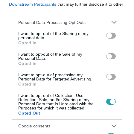
#
TANÁCSADÓ
#
KIRÚGÁS
#
NER
#
TV2
Downstream Participants
that may further disclose it to other
third parties.
#
ORIGO
#
TULAJDONOS
#
ÚJSÁGÍRÓ
Please note that this website/app uses one or more Google
Personal Data Processing Opt Outs
services and may gather and store information including but
not limited to your visit or usage behaviour. You may click to
I want to opt-out of the Sharing of my
personal data.
grant or deny consent to Google and its third-party tags to
Opted In
use your data for below specified purposes in below Google
consent section.
I want to opt-out of the Sale of my
Personal Data.
Opted In
Népszerű
I want to opt-out of processing my
Personal Data for Targeted Advertising.
Opted In
I want to opt-out of Collection, Use,
Retention, Sale, and/or Sharing of my
Personal Data that Is Unrelated with the
Purposes for which it was collected.
Opted Out
Google consents