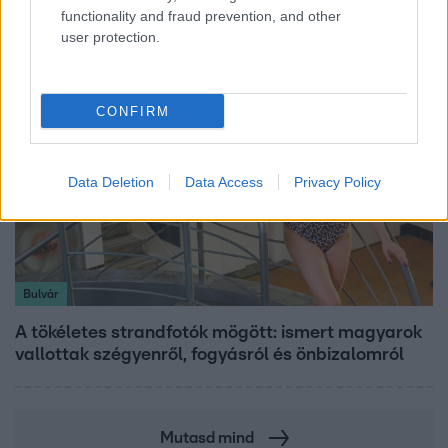
alapján
functionality and fraud prevention, and other
user protection.
CONFIRM
Data Deletion
Data Access
Privacy Policy
Bulvár
A tökéletes strandfotók mögött: ismert magyarok
vallottak szégyenről, fogyásról és önbizalomról
Mutasd mind