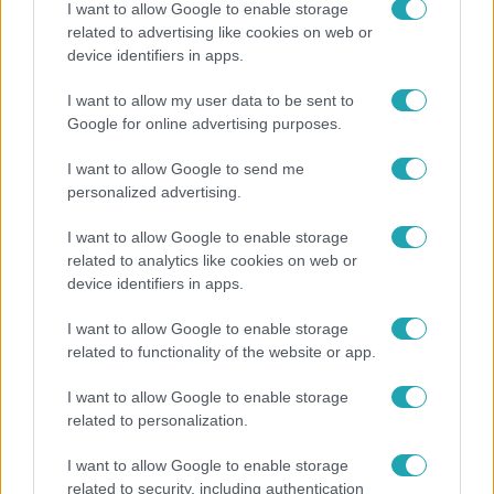
I want to allow Google to enable storage
related to advertising like cookies on web or
device identifiers in apps.
Életmód
I want to allow my user data to be sent to
Gyakori tévhit dől meg a ventilátorról – így
Google for online advertising purposes.
érdemes használni a fizikus szerint
I want to allow Google to send me
personalized advertising.
I want to allow Google to enable storage
related to analytics like cookies on web or
device identifiers in apps.
I want to allow Google to enable storage
related to functionality of the website or app.
I want to allow Google to enable storage
related to personalization.
Horoszkóp
I want to allow Google to enable storage
Hullócsillagok idején ez vár rád a csillagjegyed
related to security, including authentication