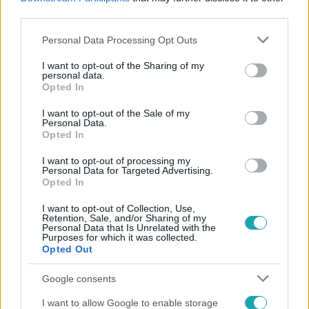
#
KORMÁNY
#
CIVILEK
#
CIVIL
#
CIVIL SZERVEZET
third parties.
Please note that this website/app uses one or more Google
Personal Data Processing Opt Outs
services and may gather and store information including but
not limited to your visit or usage behaviour. You may click to
I want to opt-out of the Sharing of my
personal data.
grant or deny consent to Google and its third-party tags to
Opted In
use your data for below specified purposes in below Google
consent section.
I want to opt-out of the Sale of my
Personal Data.
Népszerű
Opted In
I want to opt-out of processing my
Personal Data for Targeted Advertising.
Opted In
I want to opt-out of Collection, Use,
Retention, Sale, and/or Sharing of my
Personal Data that Is Unrelated with the
Purposes for which it was collected.
Opted Out
Google consents
I want to allow Google to enable storage