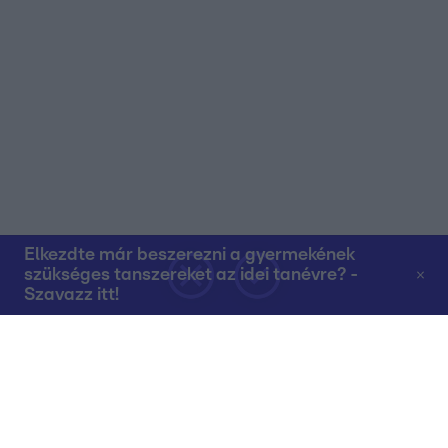
Elkezdte már beszerezni a gyermekének
szükséges tanszereket az idei tanévre? -
Szavazz itt!