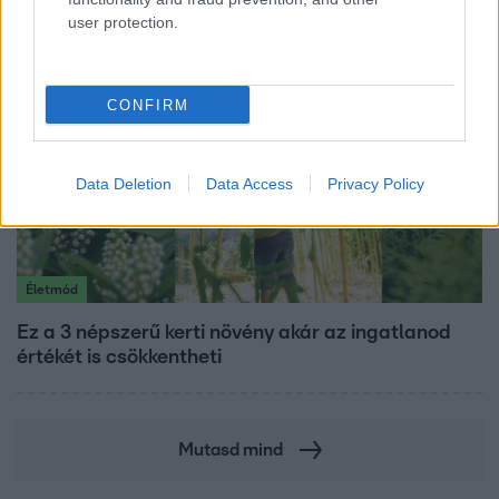
user protection.
CONFIRM
Data Deletion
Data Access
Privacy Policy
Életmód
Ez a 3 népszerű kerti növény akár az ingatlanod
értékét is csökkentheti
Mutasd mind