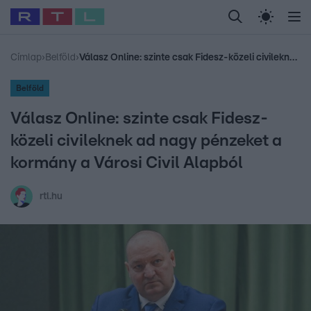
Legfrissebb
RTL Híradó
Fókusz
Sztárhírek
Randi
Celeb vagyok, me
#
Babits Marcella
#
Szellő István
#
Most Wanted
#
Gallusz Niko
Címlap
›
Belföld
›
Válasz Online: szinte csak Fidesz-közeli civileknek ad nagy pénzeket a kormány a Városi Civil Alapból
Belföld
Válasz Online: szinte csak Fidesz-
közeli civileknek ad nagy pénzeket a
kormány a Városi Civil Alapból
rtl.hu