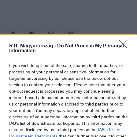
RTL Magyarország -
Do Not Process My Personal
Information
Kövess minket, és értesülj a friss hírekről a
If you wish to opt-out of the sale, sharing to third parties, or
Facebookon is!
processing of your personal or sensitive information for
targeted advertising by us, please use the below opt-out
section to confirm your selection. Please note that after your
Követem
opt-out request is processed you may continue seeing
interest-based ads based on personal information utilized by
us or personal information disclosed to third parties prior to
your opt-out. You may separately opt-out of the further
disclosure of your personal information by third parties on the
IAB’s list of downstream participants. This information may
#
BELFÖLD
#
VÁROSI CIVIL ALAP
#
FIDESZ
also be disclosed by us to third parties on the
IAB’s List of
Downstream Participants
that may further disclose it to other