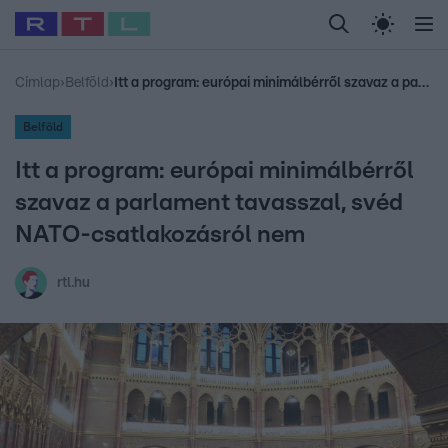
Legfrissebb
RTL Híradó
Fókusz
Sztárhírek
Randi
Celeb vagyok, me
#
Babits Marcella
#
Szellő István
#
Most Wanted
#
Gallusz Niko
Címlap
›
Belföld
›
Itt a program: európai minimálbérről szavaz a parlament tavasszal, svéd NATO-csatlakozásról nem
Belföld
Itt a program: európai minimálbérről
szavaz a parlament tavasszal, svéd
NATO-csatlakozásról nem
rtl.hu