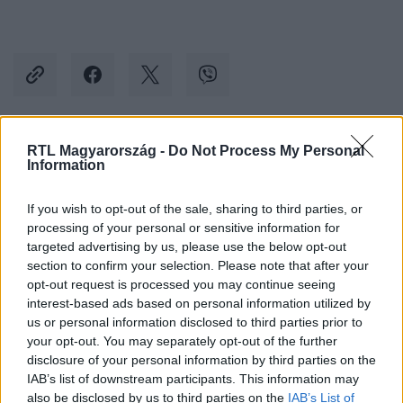
RTL Magyarország -
Do Not Process My Personal
Kövess minket, és értesülj a friss hírekről a
Information
Facebookon is!
If you wish to opt-out of the sale, sharing to third parties, or
processing of your personal or sensitive information for
Követem
targeted advertising by us, please use the below opt-out
section to confirm your selection. Please note that after your
opt-out request is processed you may continue seeing
interest-based ads based on personal information utilized by
us or personal information disclosed to third parties prior to
your opt-out. You may separately opt-out of the further
#
BELFÖLD
#
ORSZÁGGYŰLÉS
#
KORMÁNY
disclosure of your personal information by third parties on the
IAB’s list of downstream participants. This information may
#
TÖRVÉNY
#
JOGSZABÁLY
#
PROGRAM
#
2024
also be disclosed by us to third parties on the
IAB’s List of