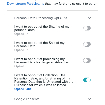
#
TAVASZ
#
EURÓPAI MINIMÁLBÉR
Downstream Participants
that may further disclose it to other
third parties.
#
SVÉD NATO-CSATLAKOZÁS
Please note that this website/app uses one or more Google
Personal Data Processing Opt Outs
services and may gather and store information including but
not limited to your visit or usage behaviour. You may click to
I want to opt-out of the Sharing of my
personal data.
grant or deny consent to Google and its third-party tags to
Opted In
use your data for below specified purposes in below Google
consent section.
I want to opt-out of the Sale of my
Personal Data.
Opted In
Népszerű
I want to opt-out of processing my
Personal Data for Targeted Advertising.
Opted In
I want to opt-out of Collection, Use,
Retention, Sale, and/or Sharing of my
Personal Data that Is Unrelated with the
Purposes for which it was collected.
Opted Out
Google consents