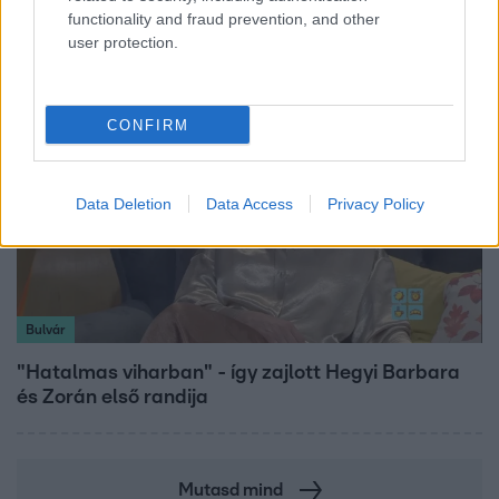
után Pap Dorci
functionality and fraud prevention, and other
user protection.
CONFIRM
Data Deletion
Data Access
Privacy Policy
Bulvár
"Hatalmas viharban" - így zajlott Hegyi Barbara
és Zorán első randija
Mutasd mind