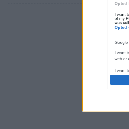
Opted 
I want t
of my P
was col
Opted 
Google 
I want t
web or d
I want t
purpose
I want 
I want t
web or d
I want t
or app.