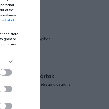
 personal
out of the
 downstream
B’s List of
ment tavasszal,
er and store
to grant or
óló jogalkotási programjában.
ed purposes
 az ellenzéki pártok
rzést, és a korrupció felszámolására is