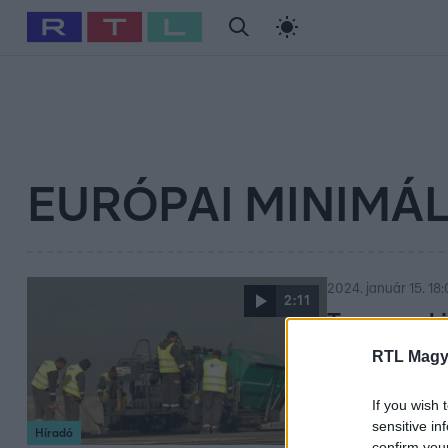
#
Babits Marcella
#
Szellő István
#
Most Wanted
#
Gallusz Ni
EURÓPAI MINIMÁ
2024. január 15. 18
2:11
Tavasszal 
bérek ittho
RTL Magy
A kormány tavasz
If you wish 
ülésszakon Svéd
sensitive in
Híradó
programban, így
confirm you