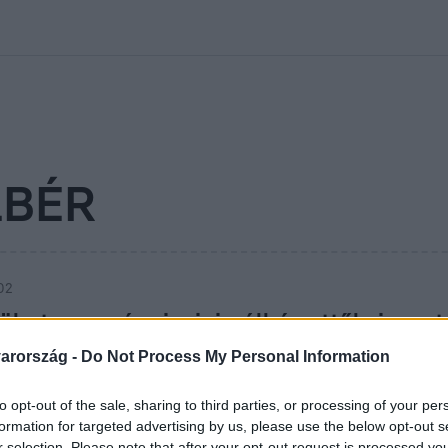
kolett
#
Időjárás
#
RTL műsor
#
Víz
#
Magyar Péter
#
Csillagjeg
LBÉR
:02
jöhet az európai minimálbér, ettől viszo
n
arország -
Do Not Process My Personal Information
i törvényalkotási programjában nem szerepel ugyan, ettől fü
to opt-out of the sale, sharing to third parties, or processing of your per
ország NATO-csatlakozásáról. Magyarország másfél éve haloga
formation for targeted advertising by us, please use the below opt-out s
 például az európai minimálbér bevezetéséről szóló döntés is
r selection. Please note that after your opt-out request is processed y