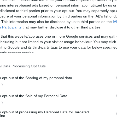
szágon.
eing interest-based ads based on personal information utilized by us or
disclosed to third parties prior to your opt-out. You may separately opt-
losure of your personal information by third parties on the IAB’s list of
30
. This information may also be disclosed by us to third parties on the
IA
ram: európai minimálbérről szavaz a parla
Participants
that may further disclose it to other third parties.
-csatlakozásról nem
 that this website/app uses one or more Google services and may gath
including but not limited to your visit or usage behaviour. You may click 
erepelnek a kormány 2024-es tavaszi parlamenti ülésszakra sz
 to Google and its third-party tags to use your data for below specifi
ogle consent section.
l Data Processing Opt Outs
 17:32
o opt-out of the Sharing of my personal data.
y jövedelműeknek adócsökkentést ígérnek
In
álbér bevezetését, magasabb átlagbéreket, átlátható közbesze
o opt-out of the Sale of my Personal Data.
 ha nyernek a tavaszi választáson.
In
to opt-out of processing my Personal Data for Targeted
ing.