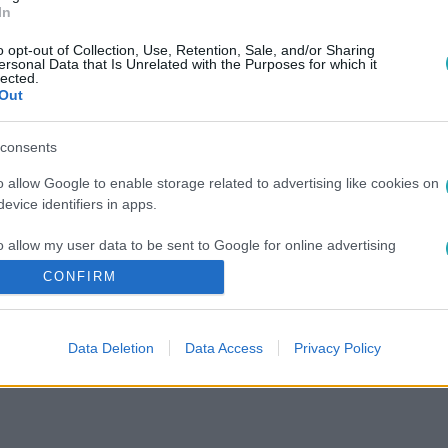
In
o opt-out of Collection, Use, Retention, Sale, and/or Sharing
ersonal Data that Is Unrelated with the Purposes for which it
lected.
Out
consents
o allow Google to enable storage related to advertising like cookies on
evice identifiers in apps.
o allow my user data to be sent to Google for online advertising
s.
CONFIRM
to allow Google to send me personalized advertising.
Data Deletion
Data Access
Privacy Policy
o allow Google to enable storage related to analytics like cookies on
evice identifiers in apps.
o allow Google to enable storage related to functionality of the website