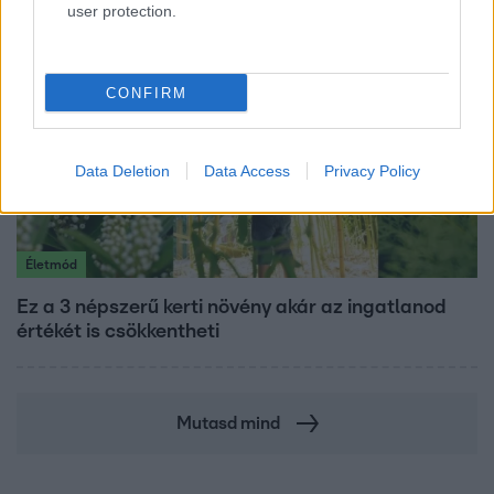
user protection.
CONFIRM
Data Deletion
Data Access
Privacy Policy
Életmód
Ez a 3 népszerű kerti növény akár az ingatlanod
értékét is csökkentheti
Mutasd mind