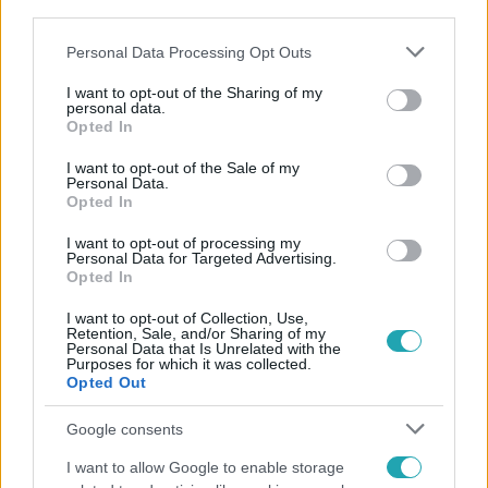
third parties.
Please note that this website/app uses one or more Google
Personal Data Processing Opt Outs
services and may gather and store information including but
not limited to your visit or usage behaviour. You may click to
I want to opt-out of the Sharing of my
personal data.
grant or deny consent to Google and its third-party tags to
Népszerű
Opted In
use your data for below specified purposes in below Google
consent section.
I want to opt-out of the Sale of my
Personal Data.
Opted In
17:24
I want to opt-out of processing my
Personal Data for Targeted Advertising.
Opted In
I want to opt-out of Collection, Use,
Retention, Sale, and/or Sharing of my
Personal Data that Is Unrelated with the
Purposes for which it was collected.
Opted Out
Google consents
Reggeli
I want to allow Google to enable storage