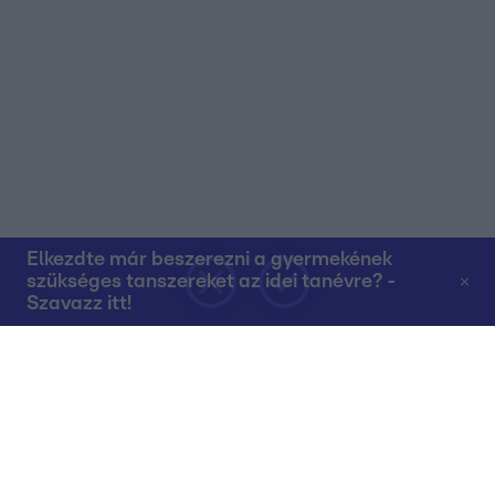
Elkezdte már beszerezni a gyermekének
szükséges tanszereket az idei tanévre? -
Szavazz itt!