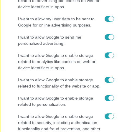
„Ha olyan ember keresne meg, akkor sem
related to advertising like cookies on web or
vállalnám!” – Détár Enikő megszólalt a politikai
device identifiers in apps.
megkeresésekkel kapcsolatban
I want to allow my user data to be sent to
Google for online advertising purposes.
I want to allow Google to send me
7:02
personalized advertising.
I want to allow Google to enable storage
related to analytics like cookies on web or
device identifiers in apps.
I want to allow Google to enable storage
related to functionality of the website or app.
Reggeli
I want to allow Google to enable storage
related to personalization.
19 évesen nyert modellversenyt Heidi Klum –
szakértő elemzi a szupermodell évtizedes
I want to allow Google to enable storage
átalakulását
related to security, including authentication
functionality and fraud prevention, and other