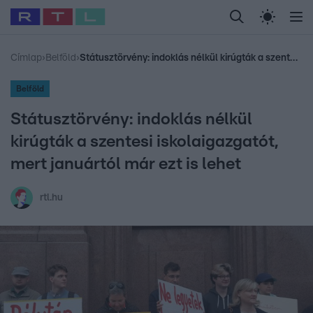
Legfrissebb
RTL Híradó
Fókusz
Sztárhírek
Randi
Celeb vagyok, me
#
Babits Marcella
#
Szellő István
#
Most Wanted
#
Gallusz Niko
Címlap
›
Belföld
›
Státusztörvény: indoklás nélkül kirúgták a szentesi iskolaigazgatót, mert januártól már ezt is lehet
Belföld
Státusztörvény: indoklás nélkül
kirúgták a szentesi iskolaigazgatót,
mert januártól már ezt is lehet
rtl.hu