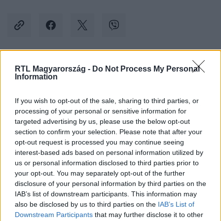
RTL Magyarország -
Do Not Process My Personal
Kövess minket, és értesülj a friss hírekről a
Information
Facebookon is!
If you wish to opt-out of the sale, sharing to third parties, or
Követem
processing of your personal or sensitive information for
targeted advertising by us, please use the below opt-out
section to confirm your selection. Please note that after your
opt-out request is processed you may continue seeing
interest-based ads based on personal information utilized by
us or personal information disclosed to third parties prior to
your opt-out. You may separately opt-out of the further
#
BELFÖLD
#
STÁTUSZTÖRVÉNY
#
KIRÚG
disclosure of your personal information by third parties on the
#
INDOKLÁS NÉLKÜL
#
ISKOLAIGAZGATÓ
#
SZENTES
IAB’s list of downstream participants. This information may
also be disclosed by us to third parties on the
IAB’s List of
Downstream Participants
that may further disclose it to other