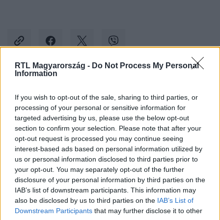
RTL Magyarország -
Do Not Process My Personal
Information
Kövess minket, és értesülj a friss hírekről a
If you wish to opt-out of the sale, sharing to third parties, or
Facebookon is!
processing of your personal or sensitive information for
targeted advertising by us, please use the below opt-out
Követem
section to confirm your selection. Please note that after your
opt-out request is processed you may continue seeing
interest-based ads based on personal information utilized by
us or personal information disclosed to third parties prior to
your opt-out. You may separately opt-out of the further
disclosure of your personal information by third parties on the
IAB’s list of downstream participants. This information may
#
BELFÖLD
#
IKEA
#
REKLAMÁCIÓ
#
BLOKK
also be disclosed by us to third parties on the
IAB’s List of
#
KIRÚGÁS
Downstream Participants
that may further disclose it to other