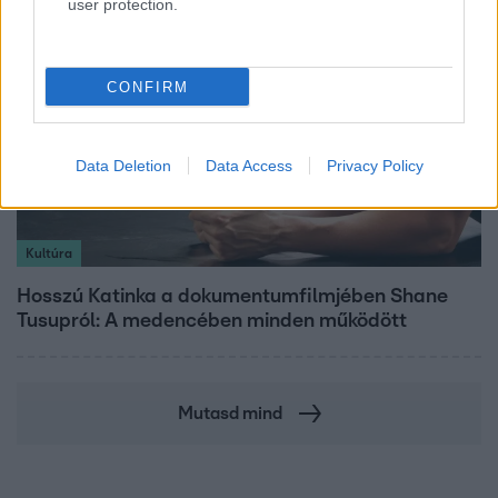
user protection.
CONFIRM
Data Deletion
Data Access
Privacy Policy
Kultúra
Hosszú Katinka a dokumentumfilmjében Shane
Tusupról: A medencében minden működött
Mutasd mind