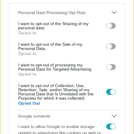
third parties.
Please note that this website/app uses one or more Google
Personal Data Processing Opt Outs
services and may gather and store information including but
not limited to your visit or usage behaviour. You may click to
I want to opt-out of the Sharing of my
personal data.
grant or deny consent to Google and its third-party tags to
Opted In
use your data for below specified purposes in below Google
consent section.
Népszerű
I want to opt-out of the Sale of my
Personal Data.
Opted In
I want to opt-out of processing my
Personal Data for Targeted Advertising.
Opted In
I want to opt-out of Collection, Use,
Retention, Sale, and/or Sharing of my
Personal Data that Is Unrelated with the
Purposes for which it was collected.
Opted Out
Google consents
I want to allow Google to enable storage
Nagyvilág
related to advertising like cookies on web or