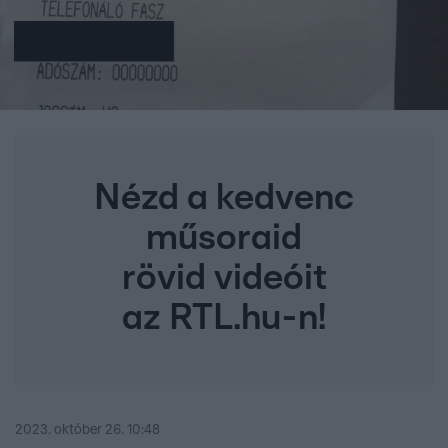
Nézd a kedvenc
műsoraid
rövid videóit
az RTL.hu-n!
2023. október 26. 10:48