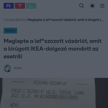
Legfrissebb
RTL Híradó
Fókusz
Sztárhírek
Randi
Celeb vagyok, me
#
Babits Marcella
#
Szellő István
#
Most Wanted
#
Gallusz Niko
Címlap
›
Belföld
›
Meglepte a lef*szozott vásárlót, amit a kirúgott IKEA-dolgozó mondott az esetről
Belföld
Meglepte a lef*szozott vásárlót, amit
a kirúgott IKEA-dolgozó mondott az
esetről
rtl.hu