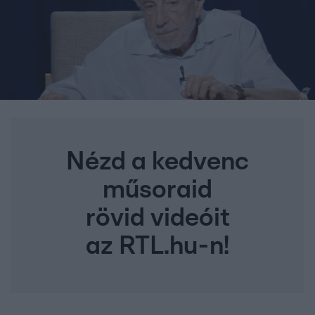
Nézd a kedvenc
műsoraid
rövid videóit
az RTL.hu-n!