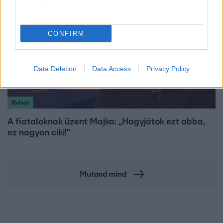
CONFIRM
Data Deletion
Data Access
Privacy Policy
Bulvár
A fiataloknak üzent Majka: „Hagyjátok ezt abba,
ez nagyon ciki!”
Mutasd mind