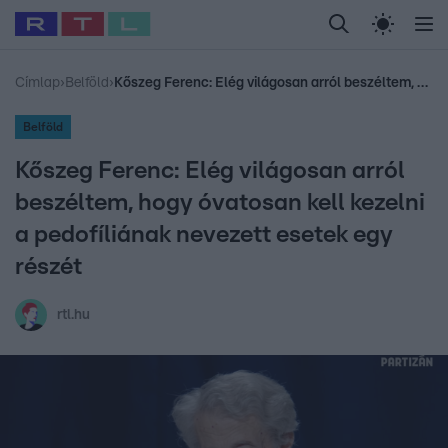
Legfrissebb
RTL Híradó
Fókusz
Sztárhírek
Randi
Celeb vagyok, me
#
Babits Marcella
#
Szellő István
#
Most Wanted
#
Gallusz Niko
Címlap
›
Belföld
›
Kőszeg Ferenc: Elég világosan arról beszéltem, hogy óvatosan kell kezelni a pedofíliának nevezett esetek egy részét
Belföld
Kőszeg Ferenc: Elég világosan arról
beszéltem, hogy óvatosan kell kezelni
a pedofíliának nevezett esetek egy
részét
rtl.hu