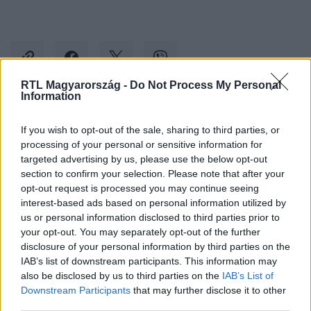
RTL Magyarország -
Do Not Process My Personal
Information
Kövess minket, és értesülj a friss hírekről a
If you wish to opt-out of the sale, sharing to third parties, or
Facebookon is!
processing of your personal or sensitive information for
targeted advertising by us, please use the below opt-out
section to confirm your selection. Please note that after your
Követem
opt-out request is processed you may continue seeing
interest-based ads based on personal information utilized by
us or personal information disclosed to third parties prior to
your opt-out. You may separately opt-out of the further
disclosure of your personal information by third parties on the
IAB’s list of downstream participants. This information may
#
BELFÖLD
#
KŐSZEG FERENC
#
PEDOFÍLIA
also be disclosed by us to third parties on the
IAB’s List of
Downstream Participants
that may further disclose it to other
#
PARTIZÁN
#
INTERJÚ
third parties.