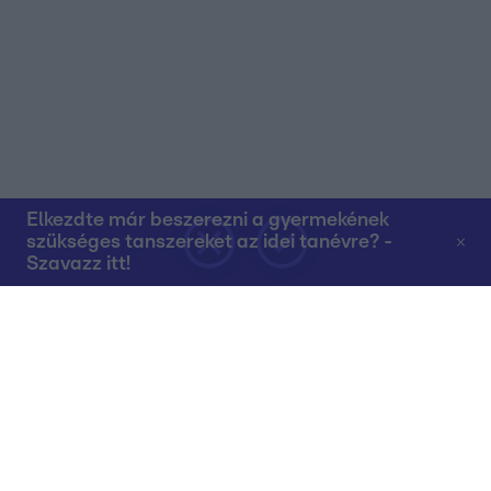
Elkezdte már beszerezni a gyermekének
szükséges tanszereket az idei tanévre? -
Szavazz itt!