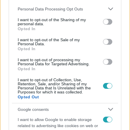
Please note that this website/app uses one or more Google
Personal Data Processing Opt Outs
services and may gather and store information including but
not limited to your visit or usage behaviour. You may click to
I want to opt-out of the Sharing of my
personal data.
grant or deny consent to Google and its third-party tags to
Opted In
use your data for below specified purposes in below Google
consent section.
I want to opt-out of the Sale of my
Népszerű
Personal Data.
Opted In
I want to opt-out of processing my
Personal Data for Targeted Advertising.
Opted In
I want to opt-out of Collection, Use,
Retention, Sale, and/or Sharing of my
Personal Data that Is Unrelated with the
Purposes for which it was collected.
Opted Out
Google consents
I want to allow Google to enable storage
related to advertising like cookies on web or
Bulvár