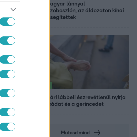
éves magyar lánnyal
Hajdúszoboszlón, az áldozaton kínai
lányok segítettek
Életmód
Ez a nyári lábbeli észrevétlenül nyírja
ki a bokádat és a gerincedet
Mutasd mind