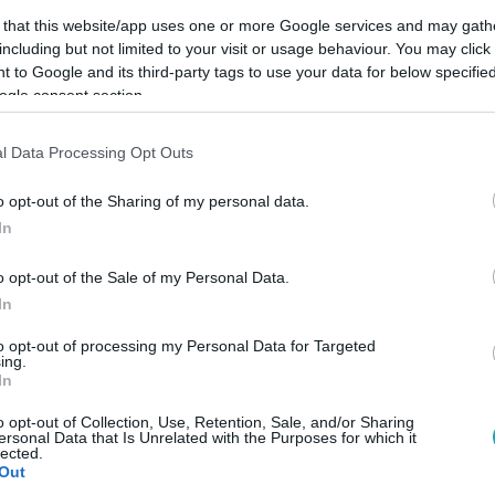
 that this website/app uses one or more Google services and may gath
including but not limited to your visit or usage behaviour. You may click 
 to Google and its third-party tags to use your data for below specifi
ogle consent section.
Link másolása
l Data Processing Opt Outs
o opt-out of the Sharing of my personal data.
In
glédi focipályák, de a Kúria végső döntése
o opt-out of the Sale of my Personal Data.
In
to opt-out of processing my Personal Data for Targeted
ing.
In
között legyen a Google-találatokban!
o opt-out of Collection, Use, Retention, Sale, and/or Sharing
ersonal Data that Is Unrelated with the Purposes for which it
lected.
Out