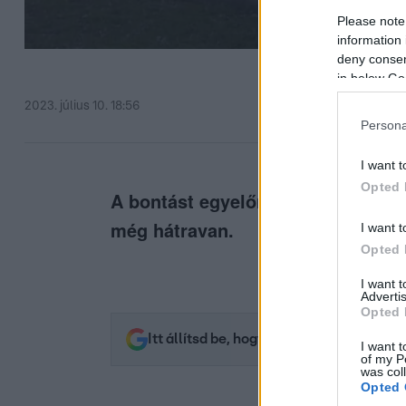
Please note
information 
deny consent
in below Go
2023. július 10. 18:56
Persona
I want t
Opted 
A bontást egyelőre megúszták a ce
még hátravan.
I want t
Opted 
I want 
Advertis
Opted 
Itt állítsd be, hogy az RTL.hu az elsők 
I want t
of my P
was col
Opted 