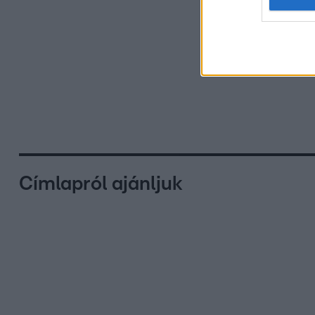
Címlapról ajánljuk