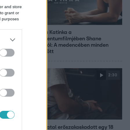
er and store
to grant or
ed purposes
Kultúra
Hosszú Katinka a
dokumentumfilmjében Shane
Tusupról: A medencében minden
működött
2:30
Híradó
Grúz fiatal erőszakoskodott egy 18