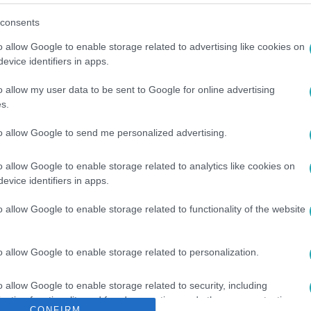
consents
o allow Google to enable storage related to advertising like cookies on
evice identifiers in apps.
o allow my user data to be sent to Google for online advertising
s.
ÚRIA
#
BÍRÓSÁG
#
HATÁROZAT
to allow Google to send me personalized advertising.
o allow Google to enable storage related to analytics like cookies on
evice identifiers in apps.
o allow Google to enable storage related to functionality of the website
o allow Google to enable storage related to personalization.
o allow Google to enable storage related to security, including
cation functionality and fraud prevention, and other user protection.
CONFIRM