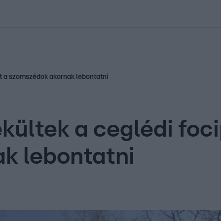
kolett
#
Időjárás
#
RTL műsor
#
Víz
#
Magyar Péter
#
Csillagjeg
t a szomszédok akarnak lebontatni
ltek a ceglédi foci
k lebontatni