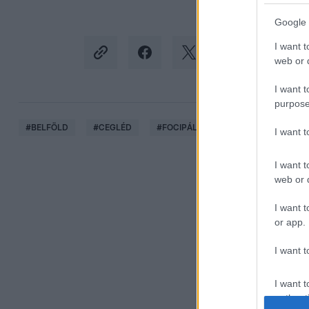
Google 
I want t
web or d
I want t
purpose
#
BELFÖLD
#
CEGLÉD
#
FOCIPÁLYA
#
BONTÁS
#
K
I want 
I want t
web or d
I want t
or app.
I want t
I want t
authenti