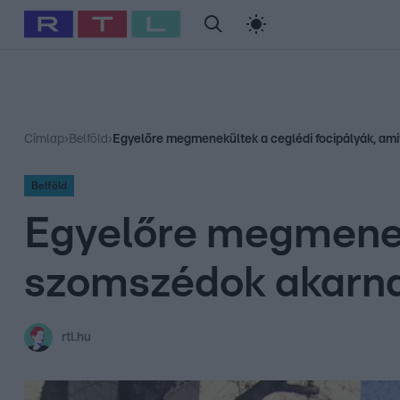
#
Babits Marcella
#
Szellő István
#
Most Wanted
#
Gallusz Ni
Címlap
›
Belföld
›
Egyelőre megmenekültek a ceglédi focipályák, ami
Belföld
Egyelőre megmenekü
szomszédok akarna
rtl.hu