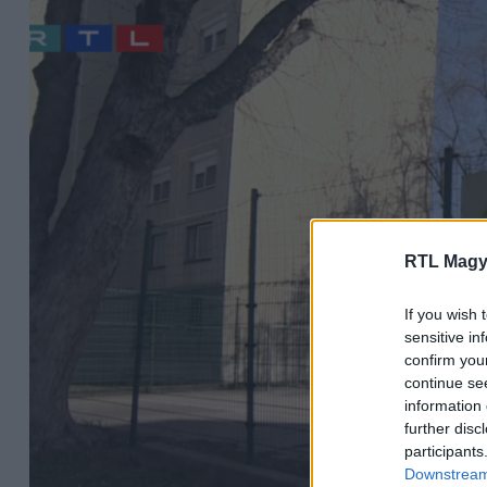
RTL Magy
If you wish 
sensitive in
confirm you
continue se
information 
further disc
participants
Downstream 