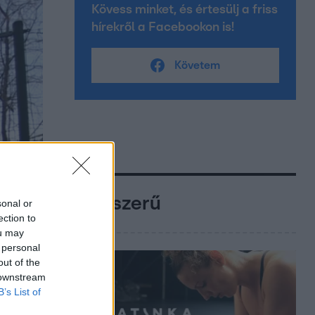
Kövess minket, és értesülj a friss
hírekről a Facebookon is!
Követem
Népszerű
sonal or
ection to
ou may
 personal
out of the
 downstream
B’s List of