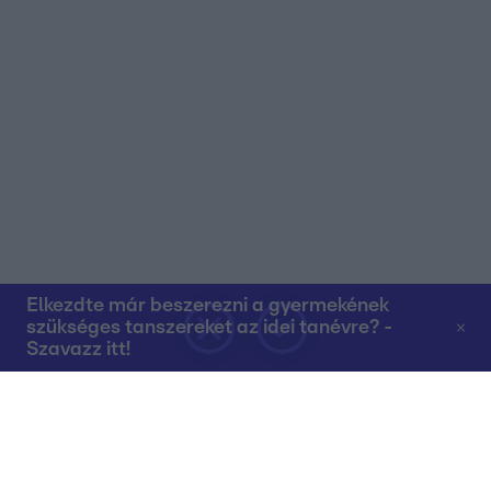
Elkezdte már beszerezni a gyermekének
szükséges tanszereket az idei tanévre? -
Szavazz itt!