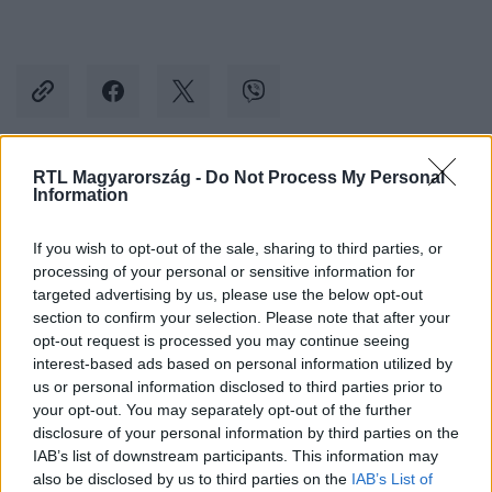
RTL Magyarország -
Do Not Process My Personal
Kövess minket, és értesülj a friss hírekről a
Information
Facebookon is!
If you wish to opt-out of the sale, sharing to third parties, or
processing of your personal or sensitive information for
Követem
targeted advertising by us, please use the below opt-out
section to confirm your selection. Please note that after your
opt-out request is processed you may continue seeing
interest-based ads based on personal information utilized by
us or personal information disclosed to third parties prior to
your opt-out. You may separately opt-out of the further
#
BELFÖLD
#
STERCZER HILDA
#
ERŐSS ZSOLT
disclosure of your personal information by third parties on the
IAB’s list of downstream participants. This information may
#
SUHAJDA SZILÁRD
#
HEGYMÁSZÁS
also be disclosed by us to third parties on the
IAB’s List of