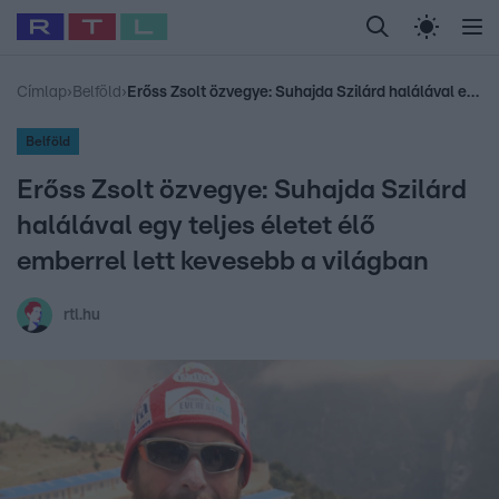
Legfrissebb
RTL Híradó
Fókusz
Sztárhírek
Randi
Celeb vagyok, me
#
Babits Marcella
#
Szellő István
#
Most Wanted
#
Gallusz Niko
Címlap
›
Belföld
›
Erőss Zsolt özvegye: Suhajda Szilárd halálával egy teljes életet élő emberrel lett kevesebb a világban
Belföld
Erőss Zsolt özvegye: Suhajda Szilárd
halálával egy teljes életet élő
emberrel lett kevesebb a világban
rtl.hu