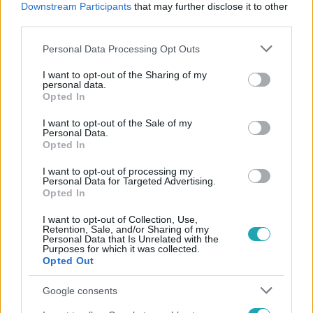
Downstream Participants
that may further disclose it to other
#
MOUNT EVEREST
third parties.
Please note that this website/app uses one or more Google
Personal Data Processing Opt Outs
services and may gather and store information including but
not limited to your visit or usage behaviour. You may click to
I want to opt-out of the Sharing of my
personal data.
grant or deny consent to Google and its third-party tags to
Opted In
use your data for below specified purposes in below Google
consent section.
I want to opt-out of the Sale of my
Népszerű
Personal Data.
Opted In
I want to opt-out of processing my
Personal Data for Targeted Advertising.
Opted In
7:02
I want to opt-out of Collection, Use,
Retention, Sale, and/or Sharing of my
Personal Data that Is Unrelated with the
Purposes for which it was collected.
Opted Out
Google consents