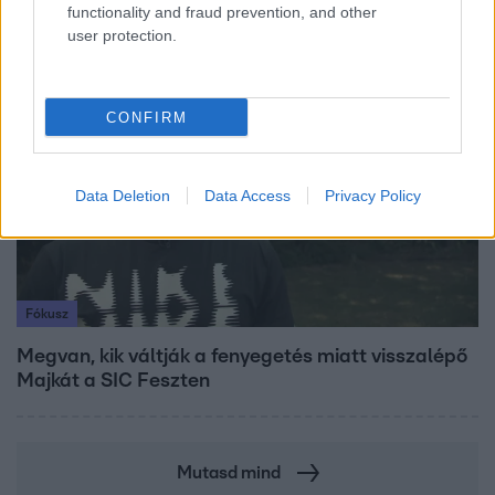
értékét is csökkentheti
functionality and fraud prevention, and other
user protection.
7:51
CONFIRM
Data Deletion
Data Access
Privacy Policy
Fókusz
Megvan, kik váltják a fenyegetés miatt visszalépő
Majkát a SIC Feszten
Mutasd mind