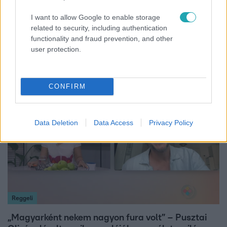
Híradó
I want to allow Google to enable storage
related to security, including authentication
Energiatakarékosság a börtönökben is –
functionality and fraud prevention, and other
korlátozások miatt panaszkodnak a
user protection.
fogvatartottak
CONFIRM
6:35
Data Deletion
Data Access
Privacy Policy
Reggeli
„Magyarként nekem nagyon fura volt” – Pusztai