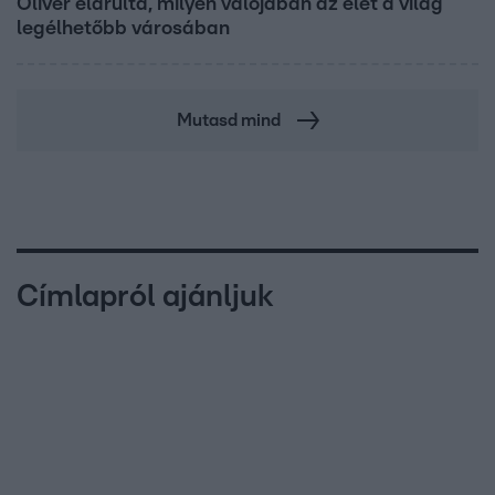
Olivér elárulta, milyen valójában az élet a világ
legélhetőbb városában
Mutasd mind
Címlapról ajánljuk