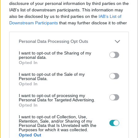
disclosure of your personal information by third parties on the
IAB’s list of downstream participants. This information may
also be disclosed by us to third parties on the
IAB’s List of
Downstream Participants
that may further disclose it to other
third parties.
#
BELFÖLD
#
BUDAPEST
#
BELVÁROS
Please note that this website/app uses one or more Google
Personal Data Processing Opt Outs
#
V. KERÜLET
#
HONVÉDELMI MINISZTÉRIUM
services and may gather and store information including but
not limited to your visit or usage behaviour. You may click to
I want to opt-out of the Sharing of my
personal data.
grant or deny consent to Google and its third-party tags to
Opted In
use your data for below specified purposes in below Google
consent section.
I want to opt-out of the Sale of my
Personal Data.
Opted In
Népszerű
I want to opt-out of processing my
Personal Data for Targeted Advertising.
Opted In
I want to opt-out of Collection, Use,
Retention, Sale, and/or Sharing of my
Personal Data that Is Unrelated with the
Purposes for which it was collected.
Opted Out