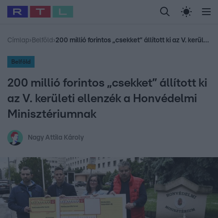
Legfrissebb
RTL Híradó
Fókusz
Sztárhírek
Randi
Celeb vagyok, me
#
Babits Marcella
#
Szellő István
#
Most Wanted
#
Gallusz Niko
Címlap
›
Belföld
›
200 millió forintos „csekket” állított ki az V. kerületi ellenzék a Honvédelmi Minisztériumnak
Belföld
200 millió forintos „csekket” állított ki
az V. kerületi ellenzék a Honvédelmi
Minisztériumnak
Nagy Attila Károly