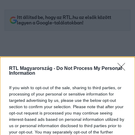
Itt állítsd be, hogy az RTL.hu az elsők között
legyen a Google-találatokban!
RTL Magyarország -
Do Not Process My Personal
Information
If you wish to opt-out of the sale, sharing to third parties, or
processing of your personal or sensitive information for
targeted advertising by us, please use the below opt-out
Kövess minket, és értesülj a friss hírekről a
section to confirm your selection. Please note that after your
Facebookon is!
opt-out request is processed you may continue seeing
interest-based ads based on personal information utilized by
us or personal information disclosed to third parties prior to
Követem
your opt-out. You may separately opt-out of the further