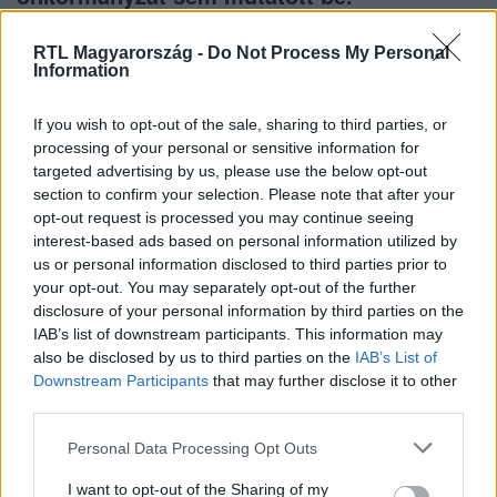
RTL Magyarország -
Do Not Process My Personal
Information
If you wish to opt-out of the sale, sharing to third parties, or
processing of your personal or sensitive information for
Itt állítsd be, hogy az RTL.hu az elsők között
targeted advertising by us, please use the below opt-out
legyen a Google-találatokban!
section to confirm your selection. Please note that after your
opt-out request is processed you may continue seeing
interest-based ads based on personal information utilized by
us or personal information disclosed to third parties prior to
your opt-out. You may separately opt-out of the further
disclosure of your personal information by third parties on the
IAB’s list of downstream participants. This information may
also be disclosed by us to third parties on the
IAB’s List of
Downstream Participants
that may further disclose it to other
third parties.
Please note that this website/app uses one or more Google
Personal Data Processing Opt Outs
Kövess minket, és értesülj a friss hírekről a
services and may gather and store information including but
not limited to your visit or usage behaviour. You may click to
I want to opt-out of the Sharing of my
Facebookon is!