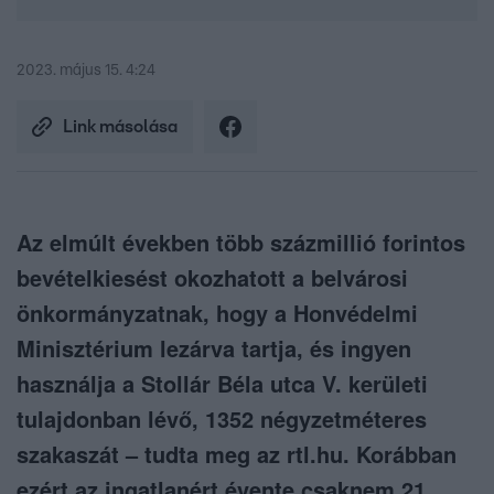
2023. május 15. 4:24
Link másolása
Az elmúlt években több százmillió forintos
bevételkiesést okozhatott a belvárosi
önkormányzatnak, hogy a Honvédelmi
Minisztérium lezárva tartja, és ingyen
használja a Stollár Béla utca V. kerületi
tulajdonban lévő, 1352 négyzetméteres
szakaszát – tudta meg az rtl.hu. Korábban
ezért az ingatlanért évente csaknem 21