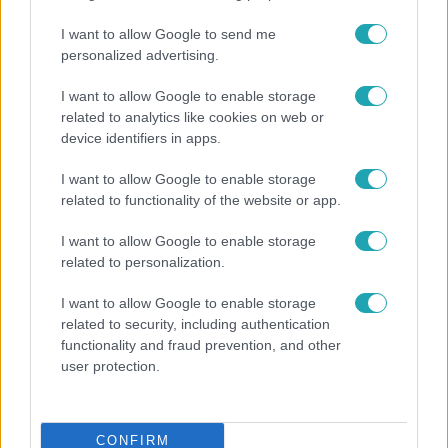
I want to allow Google to send me
personalized advertising.
6:00
I want to allow Google to enable storage
related to analytics like cookies on web or
device identifiers in apps.
I want to allow Google to enable storage
related to functionality of the website or app.
I want to allow Google to enable storage
related to personalization.
Fókusz
I want to allow Google to enable storage
Miért sújtja Magyarországot a meteorológusok
related to security, including authentication
által vártnál nagyobb hőség?
functionality and fraud prevention, and other
user protection.
CONFIRM