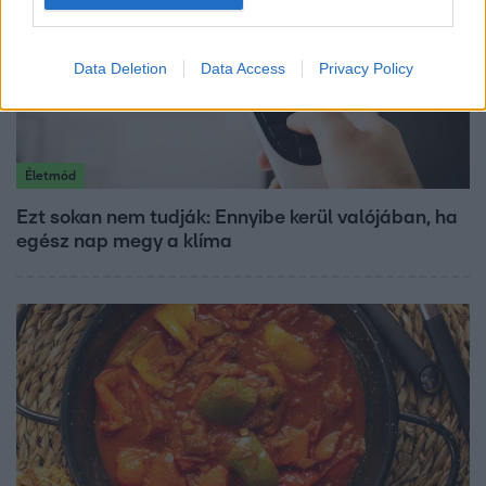
Data Deletion
Data Access
Privacy Policy
Életmód
Ezt sokan nem tudják: Ennyibe kerül valójában, ha
egész nap megy a klíma