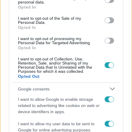
personal data.
grant or deny consent to Google and its third-party tags to
Opted In
use your data for below specified purposes in below Google
Követem
consent section.
I want to opt-out of the Sale of my
Personal Data.
Opted In
I want to opt-out of processing my
Personal Data for Targeted Advertising.
Opted In
#
BELFÖLD
#
BELVÁROS
#
V. KERÜLET
#
INGATLAN
I want to opt-out of Collection, Use,
Retention, Sale, and/or Sharing of my
#
ROGÁN ANTAL
#
SZENTGYÖRGYVÖLGYI PÉTER
Personal Data that Is Unrelated with the
Purposes for which it was collected.
#
HENDE CSABA
#
HONVÉDELMI MINISZTÉRIUM
#
MA
Opted Out
Google consents
I want to allow Google to enable storage
related to advertising like cookies on web or
device identifiers in apps.
I want to allow my user data to be sent to
Népszerű
Google for online advertising purposes.