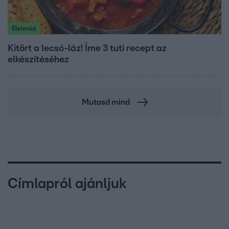
Életmód
Kitört a lecsó-láz! Íme 3 tuti recept az
elkészítéséhez
Mutasd mind
Címlapról ajánljuk