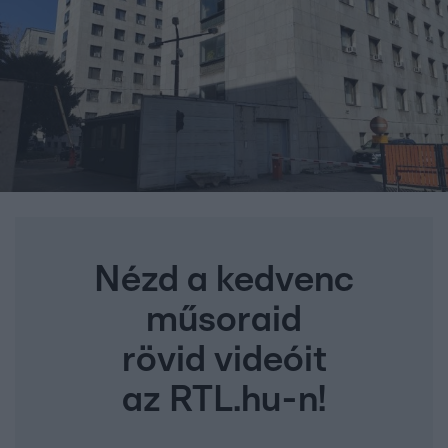
Nézd a kedvenc
műsoraid
rövid videóit
az RTL.hu-n!