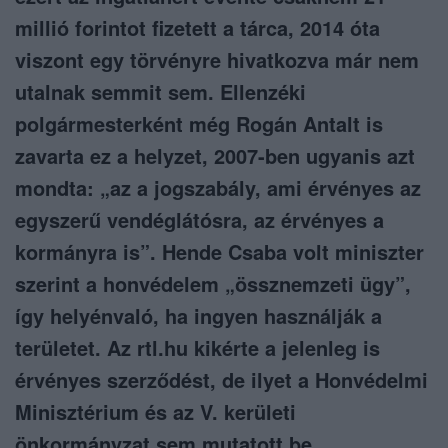
millió forintot fizetett a tárca, 2014 óta
viszont egy törvényre hivatkozva már nem
utalnak semmit sem. Ellenzéki
polgármesterként még Rogán Antalt is
zavarta ez a helyzet, 2007-ben ugyanis azt
mondta: „az a jogszabály, ami érvényes az
egyszerű vendéglátósra, az érvényes a
kormányra is”. Hende Csaba volt miniszter
szerint a honvédelem „össznemzeti ügy”,
így helyénvaló, ha ingyen használják a
területet. Az rtl.hu kikérte a jelenleg is
érvényes szerződést, de ilyet a Honvédelmi
Minisztérium és az V. kerületi
önkormányzat sem mutatott be.