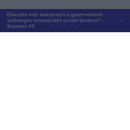
Elkezdte már beszerezni a gyermekének
szükséges tanszereket az idei tanévre? -
Szavazz itt!
Rólunk
Teljes adások az RTL+-on