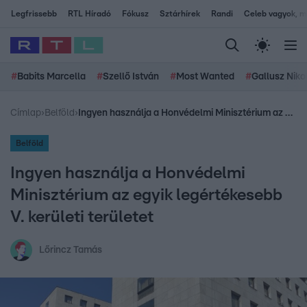
Legfrissebb
RTL Híradó
Fókusz
Sztárhírek
Randi
Celeb vagyok, me
#
Babits Marcella
#
Szellő István
#
Most Wanted
#
Gallusz Niko
Címlap
›
Belföld
›
Ingyen használja a Honvédelmi Minisztérium az egyik legértékesebb V. kerületi területet
Belföld
Ingyen használja a Honvédelmi
Minisztérium az egyik legértékesebb
V. kerületi területet
Lőrincz Tamás