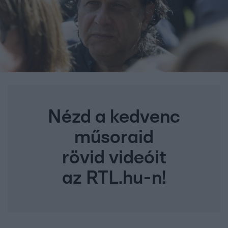
Nézd a kedvenc
műsoraid
rövid videóit
az RTL.hu-n!