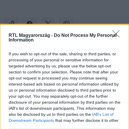
RTL Magyarország -
Do Not Process My Personal
Information
Kövess minket, és értesülj a friss hírekről a
If you wish to opt-out of the sale, sharing to third parties, or
Facebookon is!
processing of your personal or sensitive information for
targeted advertising by us, please use the below opt-out
section to confirm your selection. Please note that after your
Követem
opt-out request is processed you may continue seeing
interest-based ads based on personal information utilized by
us or personal information disclosed to third parties prior to
your opt-out. You may separately opt-out of the further
disclosure of your personal information by third parties on the
IAB’s list of downstream participants. This information may
#
BELFÖLD
#
GERENDÁS PÉTER
#
VÁGÓ ISTVÁN
also be disclosed by us to third parties on the
IAB’s List of
Downstream Participants
that may further disclose it to other
#
MEGHALT
#
LEJÁRATÁS
#
APÁTI BENCE
third parties.