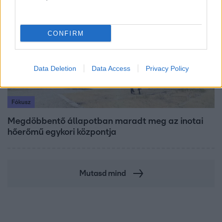
17:49
CONFIRM
Data Deletion
Data Access
Privacy Policy
Fókusz
Megdöbbentő állapotban maradt meg az inotai
hőerőmű egykori központja
Mutasd mind