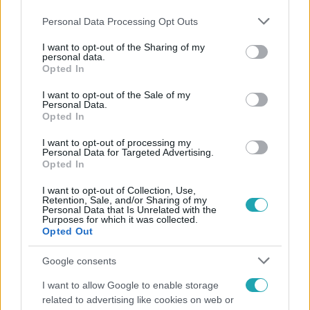
Please note that this website/app uses one or more Google
Personal Data Processing Opt Outs
services and may gather and store information including but
not limited to your visit or usage behaviour. You may click to
I want to opt-out of the Sharing of my
personal data.
grant or deny consent to Google and its third-party tags to
Opted In
use your data for below specified purposes in below Google
consent section.
I want to opt-out of the Sale of my
Népszerű
Personal Data.
Opted In
I want to opt-out of processing my
Personal Data for Targeted Advertising.
Opted In
I want to opt-out of Collection, Use,
Retention, Sale, and/or Sharing of my
Personal Data that Is Unrelated with the
Purposes for which it was collected.
Opted Out
Google consents
I want to allow Google to enable storage
related to advertising like cookies on web or
Bulvár