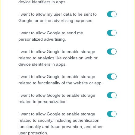
device identifiers in apps.
Balsai Móninál jót is hozott a változókor
I want to allow my user data to be sent to
Google for online advertising purposes.
I want to allow Google to send me
personalized advertising.
I want to allow Google to enable storage
related to analytics like cookies on web or
device identifiers in apps.
I want to allow Google to enable storage
related to functionality of the website or app.
Kultúra
I want to allow Google to enable storage
related to personalization.
Hosszú Katinka a dokumentumfilmjében Shane
Tusupról: A medencében minden működött
I want to allow Google to enable storage
related to security, including authentication
functionality and fraud prevention, and other
user protection.