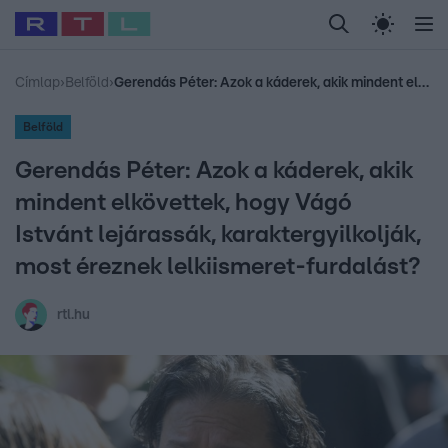
Legfrissebb
RTL Híradó
Fókusz
Sztárhírek
Randi
Celeb vagyok, me
#
Sebestyén Balázs
#
RTL műsor
#
Dj Oti
#
Babits Marcella
#
Címlap
›
Belföld
›
Gerendás Péter: Azok a káderek, akik mindent elkövettek, hogy Vágó Istvánt lejárassák, karaktergyilkolják, most éreznek lelkiismeret-furdalást?
Belföld
Gerendás Péter: Azok a káderek, akik
mindent elkövettek, hogy Vágó
Istvánt lejárassák, karaktergyilkolják,
most éreznek lelkiismeret-furdalást?
rtl.hu