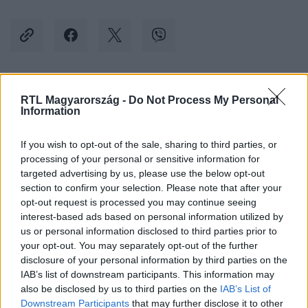
Kövess minket, és értesülj a friss hírekről a
RTL Magyarország -
Do Not Process My Personal
Information
Facebookon is!
If you wish to opt-out of the sale, sharing to third parties, or
Követem
processing of your personal or sensitive information for
targeted advertising by us, please use the below opt-out
section to confirm your selection. Please note that after your
opt-out request is processed you may continue seeing
interest-based ads based on personal information utilized by
us or personal information disclosed to third parties prior to
your opt-out. You may separately opt-out of the further
#
BELFÖLD
#
GEMENC
#
ERDEI VASÚT
#
KISVASÚT
disclosure of your personal information by third parties on the
#
ORBÁN VIKTOR
#
HOSSZABBÍTÁS
#
BERUHÁZÁS
IAB’s list of downstream participants. This information may
also be disclosed by us to third parties on the
IAB’s List of
#
PUSZTULÁS
Downstream Participants
that may further disclose it to other