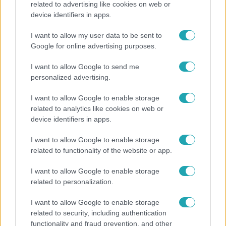
related to advertising like cookies on web or
device identifiers in apps.
Minden nyáron ezt a receptet keresik: így lesz
tökéletes a kovászos uborka
I want to allow my user data to be sent to
Google for online advertising purposes.
I want to allow Google to send me
21:40
personalized advertising.
I want to allow Google to enable storage
related to analytics like cookies on web or
device identifiers in apps.
I want to allow Google to enable storage
related to functionality of the website or app.
Reggeli
I want to allow Google to enable storage
related to personalization.
„10 cm Duna-víz Paksnál az olyan, mint egy nyílt
lábszártörésre egy sebtapasz” – állnak a hajók
I want to allow Google to enable storage
related to security, including authentication
functionality and fraud prevention, and other