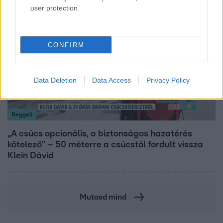
user protection.
14:09
CONFIRM
Data Deletion
Data Access
Privacy Policy
Reggeli
„A csúcs opcionális, a biztonságos hazatérés
kötelező” – 50 méterre a csúcstól fordult vissza
Klein Dávid
Mutasd mind