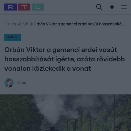
Legfrissebb
RTL Híradó
Fókusz
Sztárhírek
Randi
Celeb vagyok, me
#
Babits Marcella
#
Szellő István
#
Most Wanted
#
Gallusz Niko
Címlap
›
Belföld
›
Orbán Viktor a gemenci erdei vasút hosszabbítását ígérte, azóta rövidebb vonalon közlekedik a vonat
Belföld
Orbán Viktor a gemenci erdei vasút
hosszabbítását ígérte, azóta rövidebb
vonalon közlekedik a vonat
rtl.hu