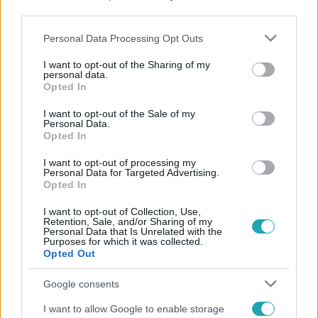
third parties.
Please note that this website/app uses one or more Google
Personal Data Processing Opt Outs
services and may gather and store information including but
not limited to your visit or usage behaviour. You may click to
I want to opt-out of the Sharing of my
personal data.
grant or deny consent to Google and its third-party tags to
Opted In
use your data for below specified purposes in below Google
Népszerű
consent section.
I want to opt-out of the Sale of my
Personal Data.
Opted In
I want to opt-out of processing my
Personal Data for Targeted Advertising.
Opted In
I want to opt-out of Collection, Use,
Retention, Sale, and/or Sharing of my
Personal Data that Is Unrelated with the
Purposes for which it was collected.
Opted Out
Google consents
I want to allow Google to enable storage
Életmód