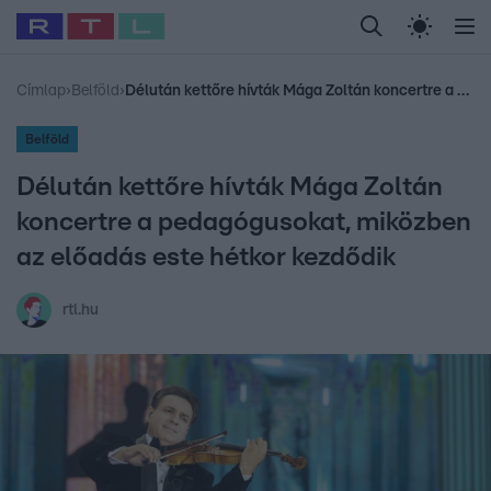
Legfrissebb
RTL Híradó
Fókusz
Sztárhírek
Randi
Celeb vagyok, me
#
Babits Marcella
#
Szellő István
#
Most Wanted
#
Gallusz Niko
Címlap
›
Belföld
›
Délután kettőre hívták Mága Zoltán koncertre a pedagógusokat, miközben az előadás este hétkor kezdődik
Belföld
Délután kettőre hívták Mága Zoltán
koncertre a pedagógusokat, miközben
az előadás este hétkor kezdődik
rtl.hu