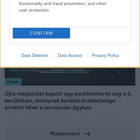
functionality and fraud prevention, and other
user protection.
3:19
CONFIRM
Data Deletion
Data Access
Privacy Policy
Híradó
Újra megbízást kapott egy parkfenntartó cég a II.
kerületben, amelynek korábbi érdekeltsége
érintett lehet a korrupciós ügyben
Mutasd mind