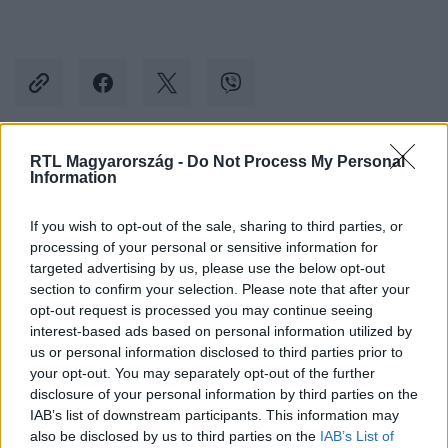
RTL Magyarország -
Do Not Process My Personal
Kövess minket, és értesülj a friss hírekről a
Information
Facebookon is!
If you wish to opt-out of the sale, sharing to third parties, or
processing of your personal or sensitive information for
Követem
targeted advertising by us, please use the below opt-out
section to confirm your selection. Please note that after your
opt-out request is processed you may continue seeing
interest-based ads based on personal information utilized by
us or personal information disclosed to third parties prior to
your opt-out. You may separately opt-out of the further
#
BELFÖLD
#
MÁGA ZOLTÁN
#
PEDAGÓGUSOK
disclosure of your personal information by third parties on the
IAB’s list of downstream participants. This information may
#
PEDAGÓGUSOK DEMOKRATIKUS SZAKSZERVEZETE
also be disclosed by us to third parties on the
IAB’s List of