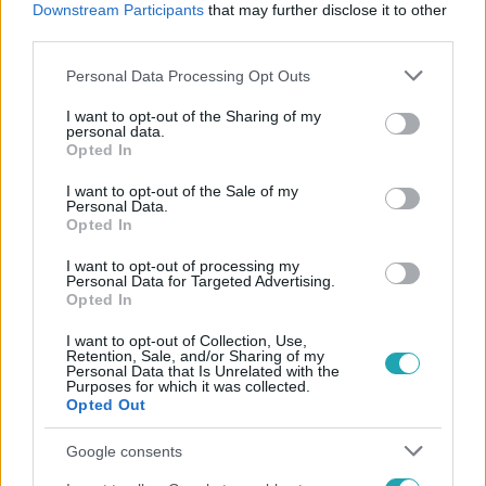
Downstream Participants
that may further disclose it to other
#
KONCERT
third parties.
Please note that this website/app uses one or more Google
Personal Data Processing Opt Outs
services and may gather and store information including but
not limited to your visit or usage behaviour. You may click to
I want to opt-out of the Sharing of my
personal data.
grant or deny consent to Google and its third-party tags to
Opted In
use your data for below specified purposes in below Google
consent section.
I want to opt-out of the Sale of my
Népszerű
Personal Data.
Opted In
I want to opt-out of processing my
Personal Data for Targeted Advertising.
Opted In
I want to opt-out of Collection, Use,
Retention, Sale, and/or Sharing of my
Personal Data that Is Unrelated with the
Purposes for which it was collected.
Opted Out
Google consents