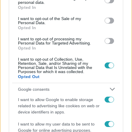
personal data.
grant or deny consent to Google and its third-party tags to
Opted In
use your data for below specified purposes in below Google
consent section.
I want to opt-out of the Sale of my
Personal Data.
Népszerű
Opted In
I want to opt-out of processing my
Personal Data for Targeted Advertising.
Opted In
I want to opt-out of Collection, Use,
Retention, Sale, and/or Sharing of my
Personal Data that Is Unrelated with the
Purposes for which it was collected.
Opted Out
Google consents
I want to allow Google to enable storage
related to advertising like cookies on web or
Bulvár
device identifiers in apps.
Őrületes meglepetésben volt része Ember
I want to allow my user data to be sent to
Márknak
Google for online advertising purposes.