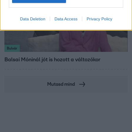
Data Deletion
Data Access
Privacy Policy
Bulvár
Balsai Móninál jót is hozott a változókor
Mutasd mind