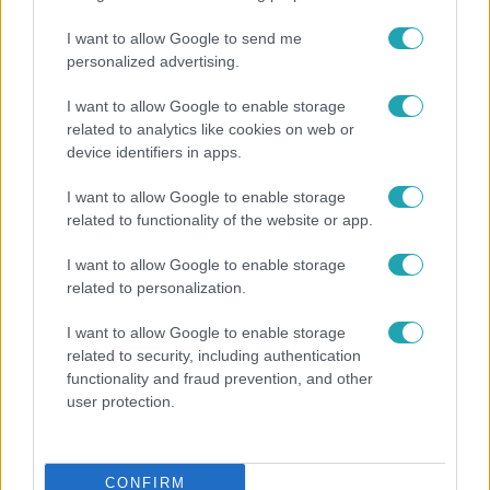
I want to allow Google to send me
personalized advertising.
7:11
I want to allow Google to enable storage
related to analytics like cookies on web or
device identifiers in apps.
I want to allow Google to enable storage
related to functionality of the website or app.
I want to allow Google to enable storage
related to personalization.
Házon kívül
I want to allow Google to enable storage
Felmondott a bérlőnek, egy évvel később még
related to security, including authentication
mindig nem kapta vissza a saját lakását
functionality and fraud prevention, and other
user protection.
CONFIRM