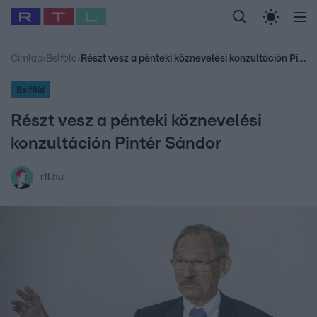
Legfrissebb
RTL Híradó
Fókusz
Sztárhírek
Randi
Celeb vagyok, me
#
Sebestyén Balázs
#
RTL műsor
#
Dj Oti
#
Gudel Takács Gábor
Címlap
›
Belföld
›
Részt vesz a pénteki köznevelési konzultáción Pintér Sándor
Belföld
Részt vesz a pénteki köznevelési
konzultáción Pintér Sándor
rtl.hu