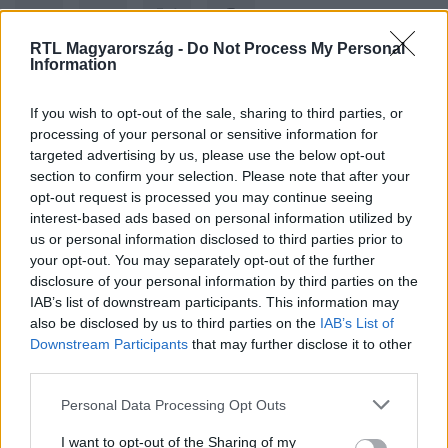
RTL Magyarország -
Do Not Process My Personal
Information
Kövess minket, és értesülj a friss hírekről a
If you wish to opt-out of the sale, sharing to third parties, or
processing of your personal or sensitive information for
Facebookon is!
targeted advertising by us, please use the below opt-out
section to confirm your selection. Please note that after your
Követem
opt-out request is processed you may continue seeing
interest-based ads based on personal information utilized by
us or personal information disclosed to third parties prior to
your opt-out. You may separately opt-out of the further
disclosure of your personal information by third parties on the
IAB’s list of downstream participants. This information may
also be disclosed by us to third parties on the
IAB’s List of
#
BELFÖLD
#
PINTÉR SÁNDOR
#
KÖZNEVELÉS
Downstream Participants
that may further disclose it to other
#
KONFERENCIA
#
BELÜGYMINISZTER
third parties.
Please note that this website/app uses one or more Google
Personal Data Processing Opt Outs
services and may gather and store information including but
not limited to your visit or usage behaviour. You may click to
I want to opt-out of the Sharing of my