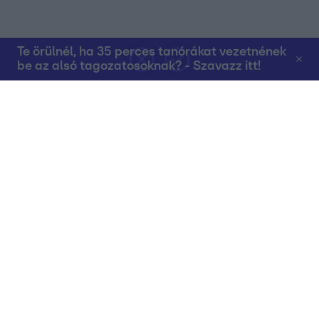
Te örülnél, ha 35 perces tanórákat vezetnének
be az alsó tagozatosoknak? - Szavazz itt!
Rólunk
Teljes adások az RTL+-on
Műsorújság
Összes műsor