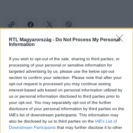
RTL Magyarország -
Do Not Process My Personal
Information
Kövess minket, és értesülj a friss hírekről a
If you wish to opt-out of the sale, sharing to third parties, or
Facebookon is!
processing of your personal or sensitive information for
targeted advertising by us, please use the below opt-out
Követem
section to confirm your selection. Please note that after your
opt-out request is processed you may continue seeing
interest-based ads based on personal information utilized by
us or personal information disclosed to third parties prior to
your opt-out. You may separately opt-out of the further
disclosure of your personal information by third parties on the
IAB’s list of downstream participants. This information may
#
BELFÖLD
#
PINTÉR SÁNDOR
#
OKTATÁS
also be disclosed by us to third parties on the
IAB’s List of
#
TÜNTETÉS
#
DEMONSTRÁCIÓ
#
TANÁR
Downstream Participants
that may further disclose it to other