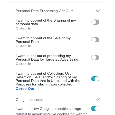
third parties.
Please note that this website/app uses one or more Google
Personal Data Processing Opt Outs
services and may gather and store information including but
not limited to your visit or usage behaviour. You may click to
I want to opt-out of the Sharing of my
personal data.
grant or deny consent to Google and its third-party tags to
Opted In
use your data for below specified purposes in below Google
consent section.
Népszerű
I want to opt-out of the Sale of my
Personal Data.
Opted In
I want to opt-out of processing my
Personal Data for Targeted Advertising.
Opted In
I want to opt-out of Collection, Use,
Retention, Sale, and/or Sharing of my
Personal Data that Is Unrelated with the
Purposes for which it was collected.
Opted Out
Google consents
I want to allow Google to enable storage
Bulvár
related to advertising like cookies on web or