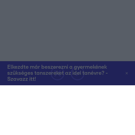
Elkezdte már beszerezni a gyermekének
szükséges tanszereket az idei tanévre? -
Szavazz itt!