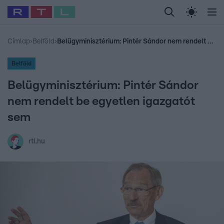
Legfrissebb
RTL Híradó
Fókusz
Sztárhírek
Randi
Celeb vagyok, me
#
Babits Marcella
#
Szellő István
#
Most Wanted
#
Gallusz Niko
Címlap
›
Belföld
›
Belügyminisztérium: Pintér Sándor nem rendelt be egyetlen igazgatót sem
Belföld
Belügyminisztérium: Pintér Sándor
nem rendelt be egyetlen igazgatót
sem
rtl.hu