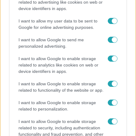
related to advertising like cookies on web or
device identifiers in apps.
Kitört a lecsó-láz! Íme 3 tuti recept az
elkészítéséhez
I want to allow my user data to be sent to
Google for online advertising purposes.
I want to allow Google to send me
3:14
personalized advertising.
I want to allow Google to enable storage
related to analytics like cookies on web or
device identifiers in apps.
I want to allow Google to enable storage
related to functionality of the website or app.
Híradó
I want to allow Google to enable storage
related to personalization.
Lannert Judit az RTL-nek: Maradnak a
tankerületek és a Klebelsberg Központ, de
I want to allow Google to enable storage
átalakítják őket
related to security, including authentication
functionality and fraud prevention, and other