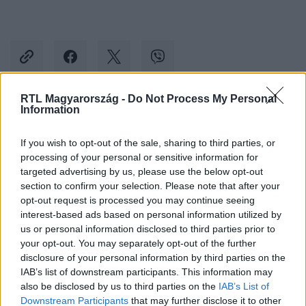
RTL Magyarország -
Do Not Process My Personal
Information
Kövess minket, és értesülj a friss hírekről a
Facebookon is!
If you wish to opt-out of the sale, sharing to third parties, or
processing of your personal or sensitive information for
targeted advertising by us, please use the below opt-out
Követem
section to confirm your selection. Please note that after your
opt-out request is processed you may continue seeing
interest-based ads based on personal information utilized by
us or personal information disclosed to third parties prior to
your opt-out. You may separately opt-out of the further
disclosure of your personal information by third parties on the
#
BELFÖLD
#
ISKOLA
#
TÉL
#
FŰTÉS
IAB’s list of downstream participants. This information may
also be disclosed by us to third parties on the
IAB’s List of
#
SZÜLŐK
#
HIDEG
#
TAKARÓ
#
PÁRNA
Downstream Participants
that may further disclose it to other