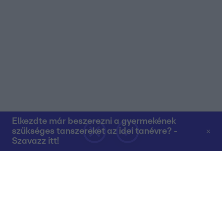
Elkezdte már beszerezni a gyermekének
szükséges tanszereket az idei tanévre? -
Szavazz itt!