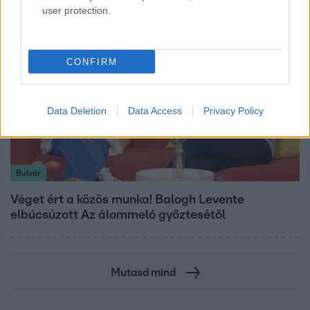
user protection.
CONFIRM
Data Deletion
Data Access
Privacy Policy
Bulvár
Véget ért a közös munka! Balogh Levente
elbúcsúzott Az álommeló győztesétől
Mutasd mind