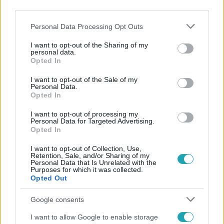
third parties.
Please note that this website/app uses one or more Google
Personal Data Processing Opt Outs
services and may gather and store information including but
not limited to your visit or usage behaviour. You may click to
I want to opt-out of the Sharing of my
personal data.
grant or deny consent to Google and its third-party tags to
Opted In
use your data for below specified purposes in below Google
Népszerű
consent section.
I want to opt-out of the Sale of my
Personal Data.
Opted In
I want to opt-out of processing my
Personal Data for Targeted Advertising.
Opted In
I want to opt-out of Collection, Use,
Retention, Sale, and/or Sharing of my
Personal Data that Is Unrelated with the
Purposes for which it was collected.
Opted Out
Google consents
I want to allow Google to enable storage
Életmód