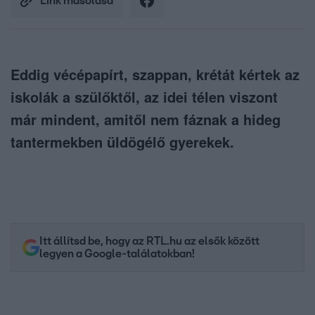
Link másolása
Eddig vécépapírt, szappan, krétát kértek az
iskolák a szülőktől, az idei télen viszont
már mindent, amitől nem fáznak a hideg
tantermekben üldögélő gyerekek.
Itt állítsd be, hogy az RTL.hu az elsők között
legyen a Google-találatokban!