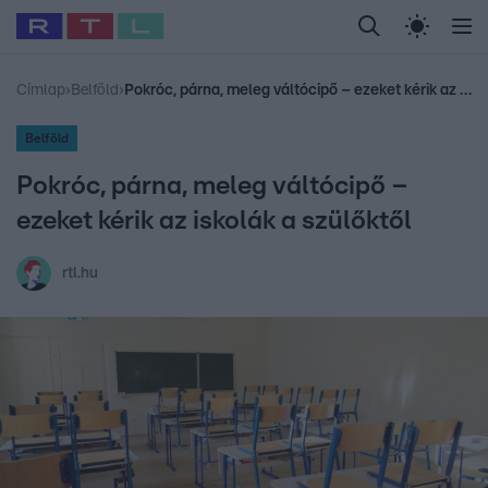
Legfrissebb
RTL Híradó
Fókusz
Sztárhírek
Randi
Celeb vagyok, me
#
Babits Marcella
#
Szellő István
#
Most Wanted
#
Gallusz Niko
Címlap
›
Belföld
›
Pokróc, párna, meleg váltócipő – ezeket kérik az iskolák a szülőktől
Belföld
Pokróc, párna, meleg váltócipő –
ezeket kérik az iskolák a szülőktől
rtl.hu