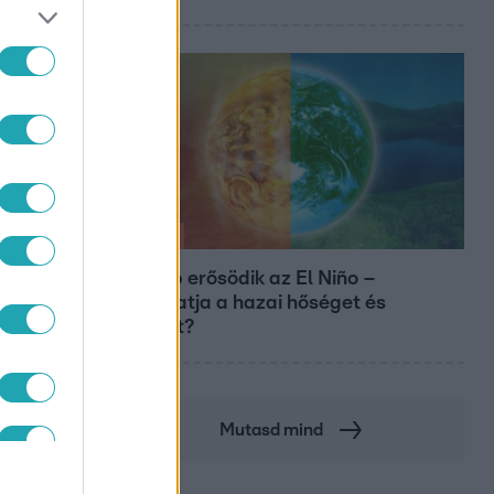
Időjárás
Tovább erősödik az El Niño –
fokozhatja a hazai hőséget és
aszályt?
Mutasd mind