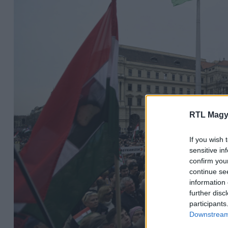
RTL Magy
If you wish 
sensitive in
confirm you
continue se
information 
further disc
participants
Downstream 