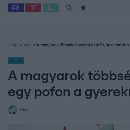
#
Babits Marcella
#
Szellő István
#
Most Wanted
#
Gallusz Ni
Címlap
›
Belföld
›
A magyarok többsége szerint belefér, ha elcsatta
Belföld
A magyarok többség
egy pofon a gyerek
rtl.hu