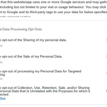
 that this website/app uses one or more Google services and may gath
including but not limited to your visit or usage behaviour. You may click 
 to Google and its third-party tags to use your data for below specifi
ogle consent section.
Link másolása
l Data Processing Opt Outs
o opt-out of the Sharing of my personal data.
In
elem és a rend megtanítása”.
o opt-out of the Sale of my Personal Data.
In
to opt-out of processing my Personal Data for Targeted
ing.
In
között legyen a Google-találatokban!
o opt-out of Collection, Use, Retention, Sale, and/or Sharing
ersonal Data that Is Unrelated with the Purposes for which it
lected.
Out