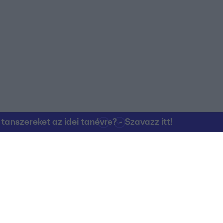
nszereket az idei tanévre? - Szavazz itt!
Kapcsolat
RTL Group Beszál