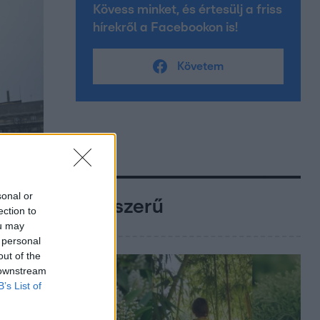
Kövess minket, és értesülj a friss
hírekről a Facebookon is!
Követem
sonal or
Népszerű
ection to
ou may
 personal
out of the
 downstream
B’s List of