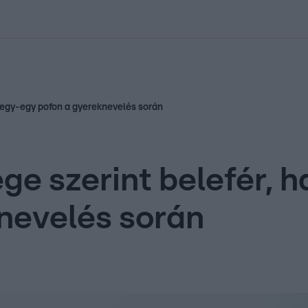
kolett
#
Időjárás
#
RTL műsor
#
Víz
#
Magyar Péter
#
Csillagjeg
n egy-egy pofon a gyereknevelés során
e szerint belefér, h
nevelés során