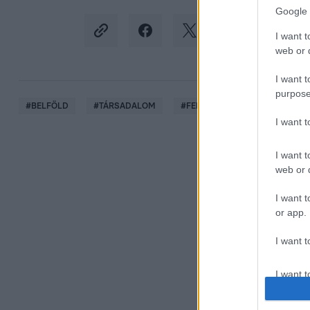
Google 
I want t
web or d
I want t
purpose
#
BELFÖLD
#
TÁRSADALOM
#
FELMÉRÉS
#
POLICY SOL
I want 
I want t
web or d
I want t
or app.
I want t
I want t
authenti