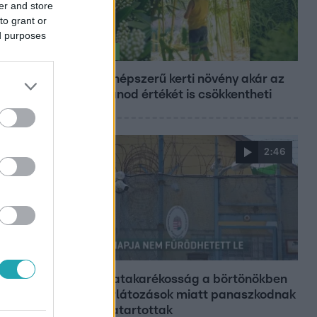
er and store
to grant or
ed purposes
Életmód
Ez a 3 népszerű kerti növény akár az
ingatlanod értékét is csökkentheti
2:46
Híradó
Energiatakarékosság a börtönökben
is – korlátozások miatt panaszkodnak
a fogvatartottak