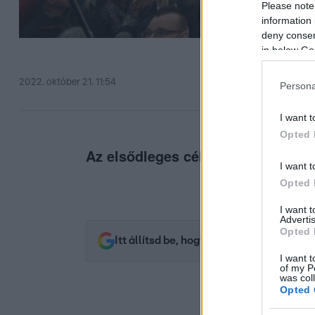
Please note
information 
deny consent
in below Go
2022. október 21. 11:54
Persona
I want t
Opted 
Az elsődleges cél ugyanis „a fegy
I want t
Opted 
I want 
Advertis
Opted 
Itt állítsd be, hogy az RTL.hu az elsők 
I want t
of my P
was col
Opted 