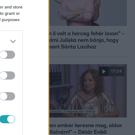
er and store
to grant or
ed purposes
Bulvár
"Nekem ő volt a herceg fehér lovon" -
Széphalmi Juliska nem bánja, hogy
hozzáment Sánta Lacihoz
17:24
Reggeli
„Ha olyan ember keresne meg, akkor
sem vállalnám!” – Détár Enikő