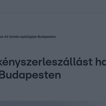
kolett
#
Időjárás
#
RTL műsor
#
Víz
#
Magyar Péter
#
Csillagjeg
e az Air Serbia repülőgépe Budapesten
ényszerleszállást ha
 Budapesten