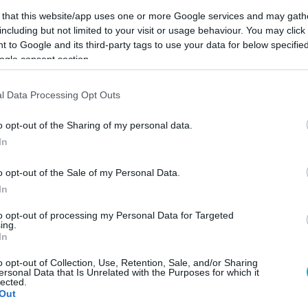
 that this website/app uses one or more Google services and may gath
including but not limited to your visit or usage behaviour. You may click 
 to Google and its third-party tags to use your data for below specifi
ogle consent section.
Link másolása
l Data Processing Opt Outs
o opt-out of the Sharing of my personal data.
In
dezések, ezért Sárvárnál letértek az
o opt-out of the Sale of my Personal Data.
In
to opt-out of processing my Personal Data for Targeted
ing.
In
között legyen a Google-találatokban!
o opt-out of Collection, Use, Retention, Sale, and/or Sharing
ersonal Data that Is Unrelated with the Purposes for which it
lected.
Out