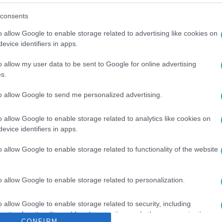
consents
o allow Google to enable storage related to advertising like cookies on
evice identifiers in apps.
o allow my user data to be sent to Google for online advertising
s.
ZT FERENC NEMZETKÖZI REPÜLŐTÉR
to allow Google to send me personalized advertising.
o allow Google to enable storage related to analytics like cookies on
evice identifiers in apps.
o allow Google to enable storage related to functionality of the website
o allow Google to enable storage related to personalization.
o allow Google to enable storage related to security, including
cation functionality and fraud prevention, and other user protection.
CONFIRM