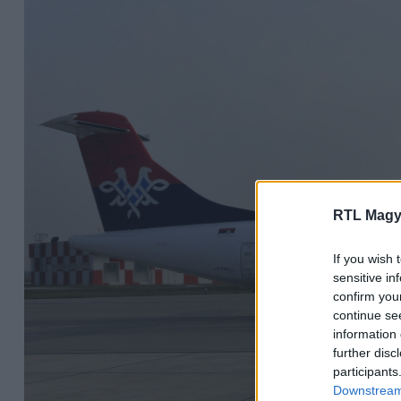
RTL Magy
If you wish 
sensitive in
confirm you
continue se
information 
further disc
participants
Downstream 