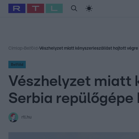
#
Babits Marcella
#
Szellő István
#
Most Wanted
#
Gallusz Ni
Címlap
›
Belföld
›
Vészhelyzet miatt kényszerleszállást hajtott végr
Belföld
Vészhelyzet miatt k
Serbia repülőgépe
rtl.hu