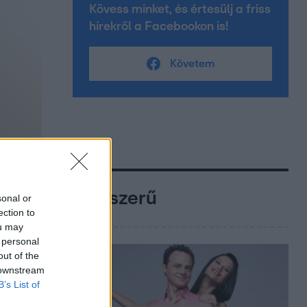
Kövess minket, és értesülj a friss
hírekről a Facebookon is!
Követem
Népszerű
sonal or
ection to
ou may
 personal
out of the
 downstream
B’s List of