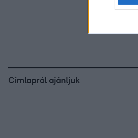
Címlapról ajánljuk