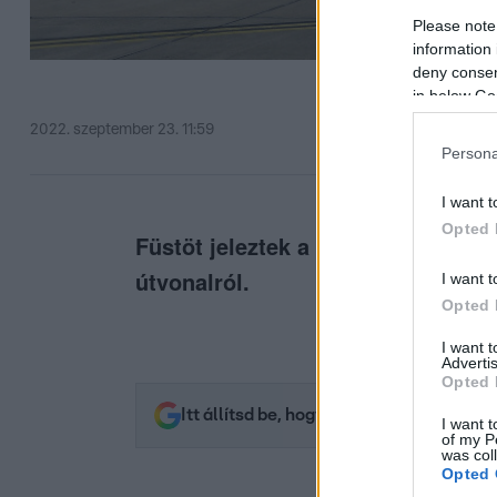
Please note
information 
deny consent
in below Go
2022. szeptember 23. 11:59
Persona
I want t
Opted 
Füstöt jeleztek a biztonsági beren
útvonalról.
I want t
Opted 
I want 
Advertis
Opted 
Itt állítsd be, hogy az RTL.hu az elsők 
I want t
of my P
was col
Opted 