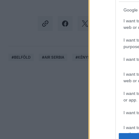
Google 
I want t
web or d
I want t
purpose
#
BELFÖLD
#
AIR SERBIA
#
KÉNYSZERLESZÁLLÁS
#
LIS
I want 
I want t
web or d
I want t
or app.
I want t
I want t
authenti