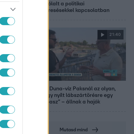
megszólalt a politikai
megkeresésekkel kapcsolatban
21:40
Reggeli
„10 cm Duna-víz Paksnál az olyan,
mint egy nyílt lábszártörésre egy
sebtapasz” – állnak a hajók
Mutasd mind