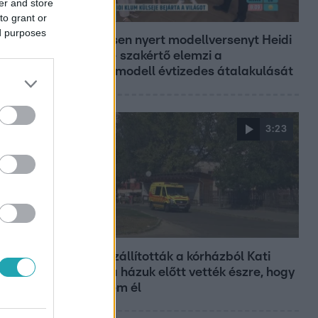
er and store
Reggeli
to grant or
ed purposes
19 évesen nyert modellversenyt Heidi
Klum – szakértő elemzi a
szupermodell évtizedes átalakulását
3:23
Fókusz
Hazaszállították a kórházból Kati
nénit, a házuk előtt vették észre, hogy
már nem él