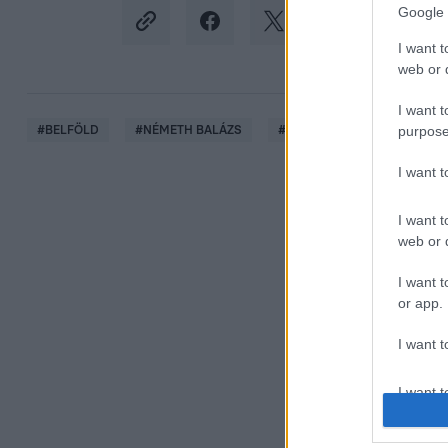
Google 
I want t
web or d
I want t
purpose
#
BELFÖLD
#
NÉMETH BALÁZS
#
M1
#
FELMONDÁS
I want 
I want t
web or d
I want t
or app.
I want t
I want t
authenti