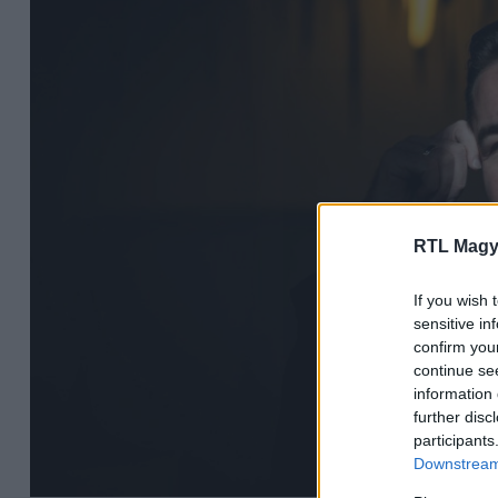
RTL Magy
If you wish 
sensitive in
confirm you
continue se
information 
further disc
participants
Downstream 