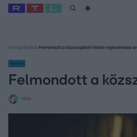
#
Babits Marcella
#
Szellő István
#
Most Wanted
#
Gallusz Ni
Címlap
›
Belföld
›
Felmondott a közszolgálati Híradó legismertebb a
Belföld
Felmondott a közsz
rtl.hu