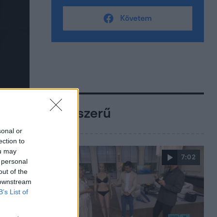
Követem
Népszerű
sonal or
ection to
ou may
7:02
 personal
out of the
 downstream
B’s List of