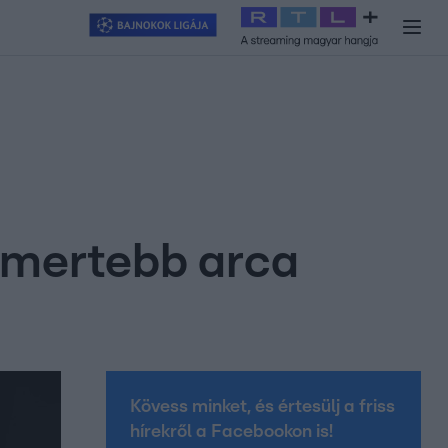
y
#
RTL+
#
Exek csatája 2026
#
Celeb vagyok, ments ki innen
#
H
ismertebb arca
Kövess minket, és értesülj a friss
hírekről a Facebookon is!