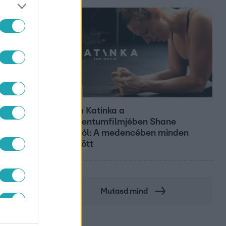
Kultúra
Hosszú Katinka a
dokumentumfilmjében Shane
Tusupról: A medencében minden
működött
Mutasd mind