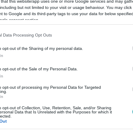
 that this website/app uses one or more Google services and may gath
including but not limited to your visit or usage behaviour. You may click 
 to Google and its third-party tags to use your data for below specifi
Link másolása
ogle consent section.
l Data Processing Opt Outs
arasztalták a közmédiát, mert élő adásban
o opt-out of the Sharing of my personal data.
In
lenzékre.
o opt-out of the Sale of my Personal Data.
In
to opt-out of processing my Personal Data for Targeted
ing.
között legyen a Google-találatokban!
In
o opt-out of Collection, Use, Retention, Sale, and/or Sharing
ersonal Data that Is Unrelated with the Purposes for which it
lected.
Out