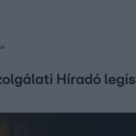
kolett
#
Időjárás
#
RTL műsor
#
Víz
#
Magyar Péter
#
Csillagjeg
rca
olgálati Híradó leg