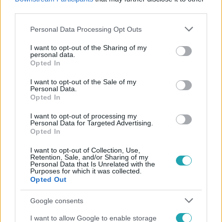
#
KÉPVISELŐ
#
FIDESZ
#
ELLENZÉKI PÁRTOK
third parties.
Please note that this website/app uses one or more Google
Personal Data Processing Opt Outs
services and may gather and store information including but
not limited to your visit or usage behaviour. You may click to
I want to opt-out of the Sharing of my
personal data.
grant or deny consent to Google and its third-party tags to
Opted In
use your data for below specified purposes in below Google
consent section.
I want to opt-out of the Sale of my
Personal Data.
Népszerű
Opted In
I want to opt-out of processing my
Personal Data for Targeted Advertising.
Opted In
3:23
I want to opt-out of Collection, Use,
Retention, Sale, and/or Sharing of my
Personal Data that Is Unrelated with the
Purposes for which it was collected.
Opted Out
Google consents
I want to allow Google to enable storage