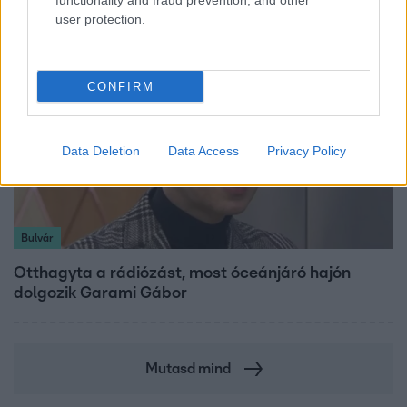
functionality and fraud prevention, and other
user protection.
CONFIRM
Data Deletion
Data Access
Privacy Policy
Bulvár
Otthagyta a rádiózást, most óceánjáró hajón
dolgozik Garami Gábor
Mutasd mind