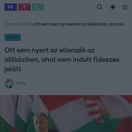
Legfrissebb
RTL Híradó
Fókusz
Sztárhírek
Randi
Celeb vagyok, me
#
Babits Marcella
#
Szellő István
#
Most Wanted
#
Gallusz Niko
Címlap
›
Belföld
›
Ott sem nyert az ellenzék az időköziken, ahol nem indult fideszes jelölt
Belföld
Ott sem nyert az ellenzék az
időköziken, ahol nem indult fideszes
jelölt
rtl.hu