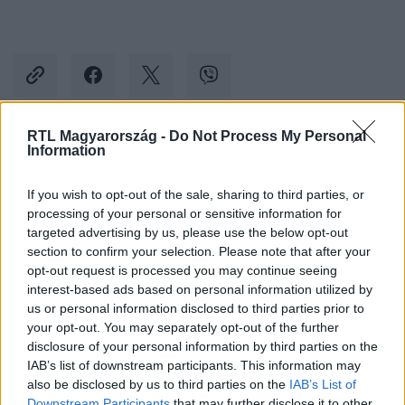
RTL Magyarország -
Do Not Process My Personal
Information
Kövess minket, és értesülj a friss hírekről a
Facebookon is!
If you wish to opt-out of the sale, sharing to third parties, or
processing of your personal or sensitive information for
Követem
targeted advertising by us, please use the below opt-out
section to confirm your selection. Please note that after your
opt-out request is processed you may continue seeing
interest-based ads based on personal information utilized by
us or personal information disclosed to third parties prior to
your opt-out. You may separately opt-out of the further
disclosure of your personal information by third parties on the
#
BELFÖLD
#
IDŐKÖZI VÁLASZTÁSOK
IAB’s list of downstream participants. This information may
#
ÖNKORMÁNYZATI VÁLASZTÁSOK
#
POLGÁRMESTER
also be disclosed by us to third parties on the
IAB’s List of
Downstream Participants
that may further disclose it to other