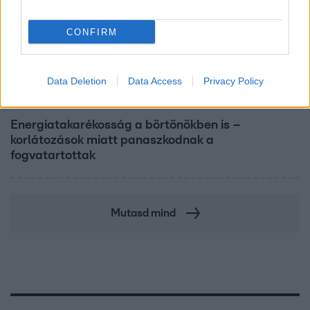
CONFIRM
Data Deletion
Data Access
Privacy Policy
Híradó
Energiatakarékosság a börtönökben is –
korlátozások miatt panaszkodnak a
fogvatartottak
Mutasd mind