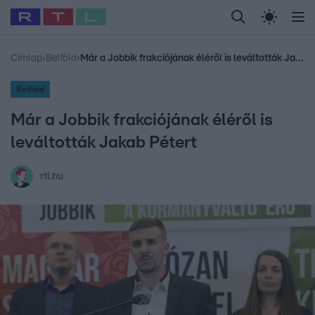
Legfrissebb
RTL Híradó
Fókusz
Sztárhírek
Randi
Celeb vagyok, me
#
Babits Marcella
#
Szellő István
#
Most Wanted
#
Gallusz Niko
Címlap
›
Belföld
›
Már a Jobbik frakciójának éléről is leváltották Jakab Pétert
Belföld
Már a Jobbik frakciójának éléről is
leváltották Jakab Pétert
rtl.hu