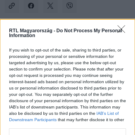
RTL Magyarország -
Do Not Process My Personal
Kövess minket, és értesülj a friss hírekről a
Information
Facebookon is!
If you wish to opt-out of the sale, sharing to third parties, or
processing of your personal or sensitive information for
Követem
targeted advertising by us, please use the below opt-out
section to confirm your selection. Please note that after your
opt-out request is processed you may continue seeing
interest-based ads based on personal information utilized by
us or personal information disclosed to third parties prior to
your opt-out. You may separately opt-out of the further
#
BELFÖLD
#
JOBBIK
#
JAKAB PÉTER
#
FRAKCIÓ
disclosure of your personal information by third parties on the
IAB’s list of downstream participants. This information may
#
PARLAMENT
also be disclosed by us to third parties on the
IAB’s List of
Downstream Participants
that may further disclose it to other
third parties.