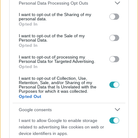
Please note that this website/app uses one or more Google
Personal Data Processing Opt Outs
services and may gather and store information including but
not limited to your visit or usage behaviour. You may click to
I want to opt-out of the Sharing of my
personal data.
grant or deny consent to Google and its third-party tags to
Opted In
Népszerű
use your data for below specified purposes in below Google
consent section.
I want to opt-out of the Sale of my
Personal Data.
Opted In
I want to opt-out of processing my
Personal Data for Targeted Advertising.
Opted In
I want to opt-out of Collection, Use,
Retention, Sale, and/or Sharing of my
Personal Data that Is Unrelated with the
Purposes for which it was collected.
Opted Out
Google consents
Bulvár
I want to allow Google to enable storage
related to advertising like cookies on web or
"Nem beszélek már vele évek óta" - Édesapja
device identifiers in apps.
kitagadta Nagy Zsoltot