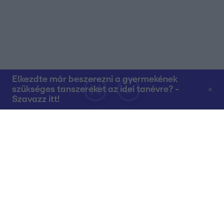
Elkezdte már beszerezni a gyermekének
szükséges tanszereket az idei tanévre? -
Szavazz itt!
Rólunk