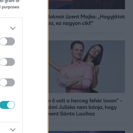
to grant or
Bulvár
ed purposes
A fiataloknak üzent Majka: „Hagyjátok
ezt abba, ez nagyon ciki!”
Bulvár
"Nekem ő volt a herceg fehér lovon" -
Széphalmi Juliska nem bánja, hogy
hozzáment Sánta Lacihoz