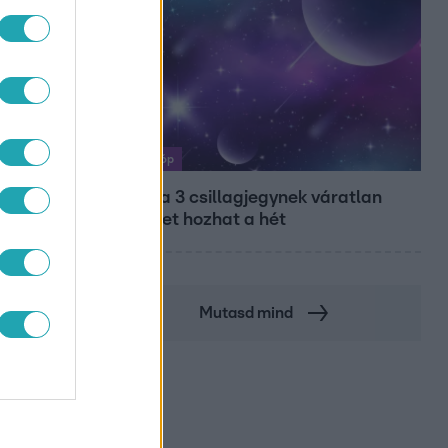
Horoszkóp
Ennek a 3 csillagjegynek váratlan
sikereket hozhat a hét
Mutasd mind