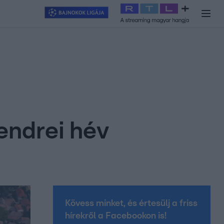
y
#
RTL+
#
Exek csatája 2026
#
Celeb vagyok, ments ki innen
#
H
tendrei hév
Kövess minket, és értesülj a friss
hírekről a Facebookon is!