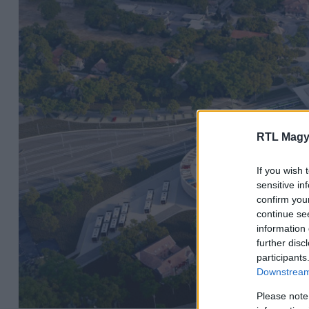
RTL Magy
If you wish 
sensitive in
confirm you
continue se
information 
further disc
participants
Downstream 
Please note