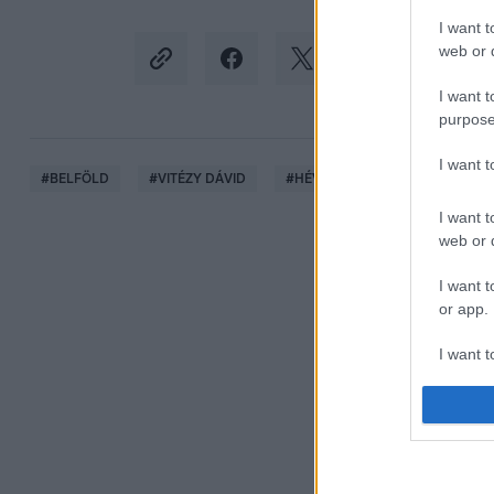
I want t
web or d
I want t
purpose
I want 
#
BELFÖLD
#
VITÉZY DÁVID
#
HÉV
#
H5
#
SZENTE
I want t
web or d
I want t
or app.
I want t
I want t
authenti