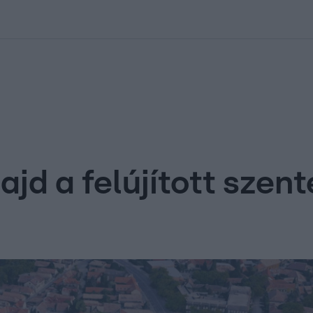
kolett
#
Időjárás
#
RTL műsor
#
Víz
#
Magyar Péter
#
Csillagjeg
jd a felújított szen