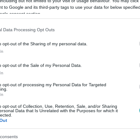
including but not limited to your visit or usage behaviour. You may click 
 to Google and its third-party tags to use your data for below specifi
ogle consent section.
Link másolása
l Data Processing Opt Outs
o opt-out of the Sharing of my personal data.
en felújítják az agglomerációs pályaszakaszt
In
egy teljesen új, közös hév-busz
o opt-out of the Sale of my Personal Data.
In
to opt-out of processing my Personal Data for Targeted
ing.
In
o opt-out of Collection, Use, Retention, Sale, and/or Sharing
között legyen a Google-találatokban!
ersonal Data that Is Unrelated with the Purposes for which it
lected.
Out
consents