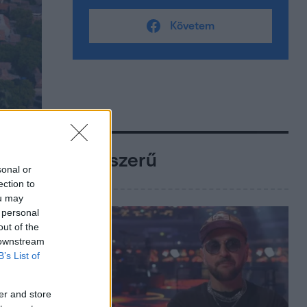
Követem
Népszerű
sonal or
ection to
ou may
 personal
out of the
 downstream
B’s List of
er and store