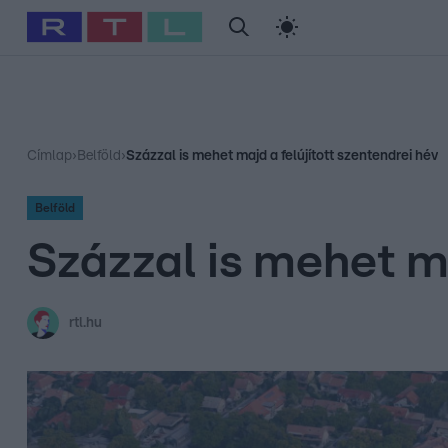
#
Babits Marcella
#
Szellő István
#
Most Wanted
#
Gallusz Ni
Címlap
›
Belföld
›
Százzal is mehet majd a felújított szentendrei hév
Belföld
Százzal is mehet ma
rtl.hu